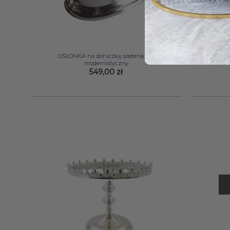
+
+
OSŁONKA na doniczkę srebrna styl
WAZON
modernistyczny
549,00
zł