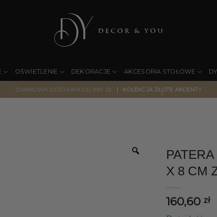
E
OŚWIETLENIE
DEKORACJE
AKCESORIA STOŁOWE
D
|
DARMOWA DOSTAWA OD 999 ZŁ
KOLEKCJA ZŁOTE AKCENTY
PATERA
X 8 CM 
160,60
zł