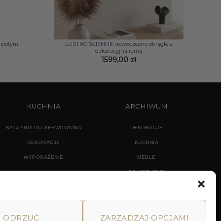
+
 złotym
LUSTRO ŚCIENNE nowoczesne okrągłe z
dekoracyjną ramą
Zakres
1599,00
zł
cen:
od
143,00 zł
do
171,00 zł
KUCHNIA
ARCHIWUM
NACZYNIA DO SERWOWANIA
DEKORACJE
DEKORACJE
KUCHNIA
WYPOSAŻENIE
MEBLE
OŚWIETLENIE
ODRZUĆ
ZARZĄDZAJ OPCJAMI