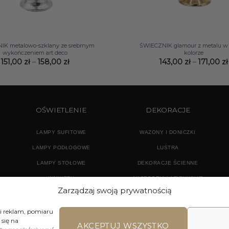
+
IK metalowo-szklany ze srebrnym
ŚWIECZNIK glamour z metalu w
wykończeniem art deco
kolorze
Zakres
151,00
zł
–
158,00
zł
143,00
zł
–
171,00
zł
cen:
od
151,00 zł
do
158,00 zł
OŚWIETLENIE
DEKORACJE
LAMPY SUFITOWE
WAZONY I DONICZKI
LAMPY PODŁOGOWE
LUSTRA
LAMPY STOŁOWE
DEKORACJE ŚCIENNE
KINKIETY
AKCESORIA ŁAZIENKOWE
Zarządzaj swoją prywatnością
TEKSTYLIA
DODATKI
 i reklam, pomiaru
się na
AKCEPTUJ WSZYSTKO