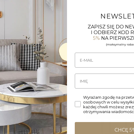
NEWSLE
m, kolor: złoty, Skład: glinka ceramiczna
ZAPISZ SIĘ DO N
I ODBIERZ KOD
5%
NA PIERWSZ
(maksymalny rabat
Wyrażam zgodę na przetw
osobowych w celu wysyłki
każdej chwili możesz zre
otrzymywania wiadomości
Wyprzedany
CHCĘ 5