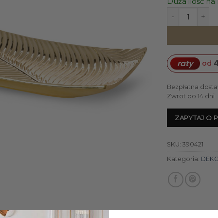
Duża ilość n
ilość PATERA
4
raty
od
Bezpłatna dosta
Zwrot do 14 dni
ZAPYTAJ O 
SKU:
390421
Kategoria:
DEK