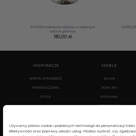
+
+
PATERA metalowo-szklana w srebrnym
ŚWIECZN
kolorze glamour
181,00
zł
INSPIRACJE
MEBLE
WARTO SPRAWDZIĆ
SALON
POMIESZCZENIA
JADALNIA
STYLE
SYPIALNIA
PRZEDPOKÓJ
Używamy plików cookie i podobnych technologii do personalizacji treści
efektywności oraz poprawy jakości usług. Możesz wybrać, czy zgadzasz 