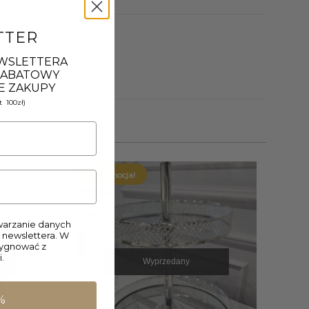
TTER
EWSLETTERA
 RABATOWY
E ZAKUPY
 100zł)
Promocja!
arzanie danych
 newslettera. W
zygnować z
.
Wyprzedany
%