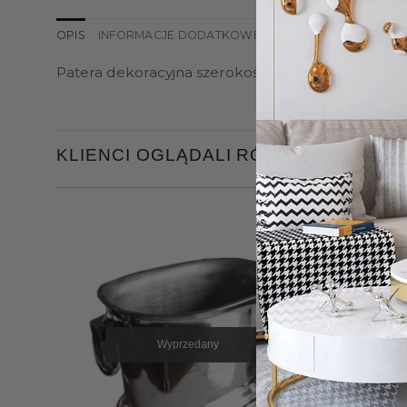
OPIS
INFORMACJE DODATKOWE
OPINIE (0)
Patera dekoracyjna szerokość: 45 cm, długość: 25 c
KLIENCI OGLĄDALI RÓWNIEŻ
Wyprzedany