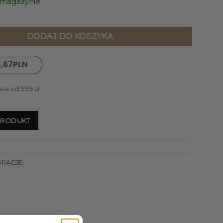
a magazynie
 DEKORACYJNA SENA 45 X 25 X 8 CM ZŁOTY
DODAJ DO KOSZYKA
,67
PLN
wa od 999 zł
PRODUKT
ORACJE