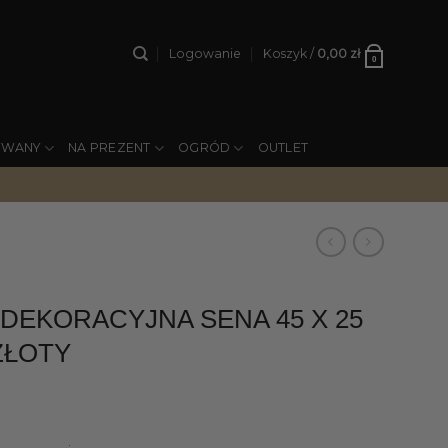
Logowanie
Koszyk /
0,00
zł
0
YWANY
NA PREZENT
OGRÓD
OUTLET
 DEKORACYJNA SENA 45 X 25
ZŁOTY