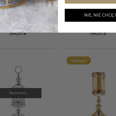
NIE, NIE CHCĘ
+
 srebrny kielichowy klasyczny
ZESTAW BIURKOWY srebrny lupa
399,00
zł
199,00
zł
Promocja!
Wyprzedany