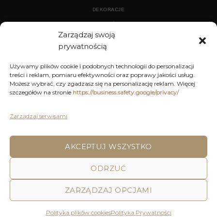
DEKORACJE
WYPOSAŻENIE
Zarządzaj swoją
prywatnością
ARCHIWUM
Używamy plików cookie i podobnych technologii do personalizacji
treści i reklam, pomiaru efektywności oraz poprawy jakości usług.
DEKORACJE
Możesz wybrać, czy zgadzasz się na personalizację reklam. Więcej
szczegółów na stronie
https://business.safety.google/privacy/
KUCHNIA
MEBLE
Zarządzaj serwisami
OŚWIETLENIE
AKCEPTUJ WSZYSTKO
POLITYKA PRYWATNOŚCI
REGULAMIN SKLEPU ON-LINE
ODRZUĆ
WYSYŁKA
DOSTAWA
ZWROTY I REKLAMACJE
HOME
DECOR AND YOU
ZARZĄDZAJ OPCJAMI
Decor & You | Home Decorations | Home Accessories |
Wszystkie Prawa zastrzeżone 2026 © Realizacja: Pink
Polityka plików cookies
Polityka Prywatności
Shark Media