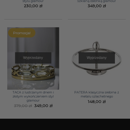
stylu glamour
szklaną osłonką glamour
230,00
zł
349,00
zł
Promocja!
Wyprzedany
Wyprzedany
TACA z lustrzanym dnem i
PATERA klasyczna srebrna z
złotym wykończeniem styl
metalu szlachetnego
glamour
148,00
zł
Pierwotna
Aktualna
379,00
zł
349,00
zł
cena
cena
wynosiła:
wynosi:
379,00 zł.
349,00 zł.