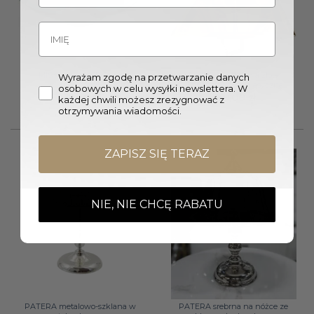
MISA szklana 35×9 cm
PATERA metalowa złota
Wyrażam zgodę na przetwarzanie danych
turkusowa
dwupoziomowa klasyczna
osobowych w celu wysyłki newslettera. W
177,00
zł
449,00
zł
każdej chwili możesz zrezygnować z
otrzymywania wiadomości.
ZAPISZ SIĘ TERAZ
NIE, NIE CHCĘ RABATU
PATERA metalowo-szklana w
PATERA srebrna na nóżce ze