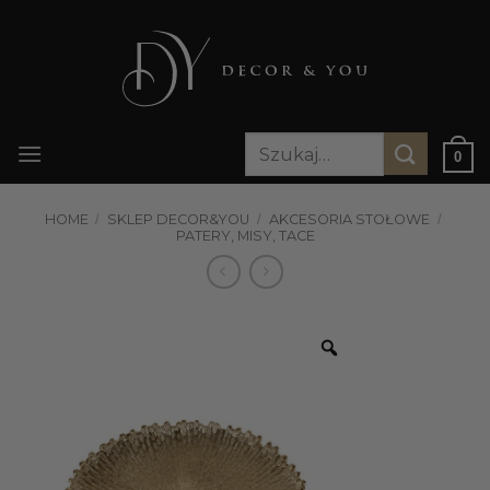
Przewiń
do
zawartości
Szukaj:
0
HOME
/
SKLEP DECOR&YOU
/
AKCESORIA STOŁOWE
/
PATERY, MISY, TACE