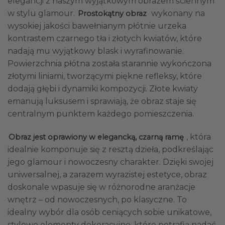
elegancji z naszym wyjątkowym obrazem ściennym
w stylu glamour.
wykonany na
Prostokątny obraz
wysokiej jakości bawełnianym płótnie urzeka
kontrastem czarnego tła i złotych kwiatów, które
nadają mu wyjątkowy blask i wyrafinowanie.
Powierzchnia płótna została starannie wykończona
złotymi liniami, tworzącymi piękne refleksy, które
dodają głębi i dynamiki kompozycji. Złote kwiaty
emanują luksusem i sprawiają, że obraz staje się
centralnym punktem każdego pomieszczenia.
, która
Obraz jest oprawiony w elegancką, czarną ramę
idealnie komponuje się z resztą dzieła, podkreślając
jego glamour i nowoczesny charakter. Dzięki swojej
uniwersalnej, a zarazem wyrazistej estetyce, obraz
doskonale wpasuje się w różnorodne aranżacje
wnętrz – od nowoczesnych, po klasyczne. To
idealny wybór dla osób ceniących sobie unikatowe,
stylowe elementy dekoracyjne, które potrafią nadać