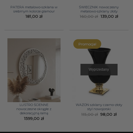
PATERA metalowo-szklana w
ŚWIECZNIK nowoczesny
srebrnym kolorze glamour
metalowo-szklany złoty
Pierwotna
Aktual
181,00
zł
160,00
zł
139,00
zł
cena
cena
wynosiła:
wynosi:
160,00 zł.
139,00 z
Promocja!
Wyprzedany
LUSTRO ŚCIENNE
WAZON szklany czarno-złoty
nowoczesne okrągłe z
styl nowojorski
dekoracyjną ramą
Pierwotna
Aktualn
115,00
zł
98,00
zł
cena
cena
1599,00
zł
wynosiła:
wynosi:
115,00 zł.
98,00 zł