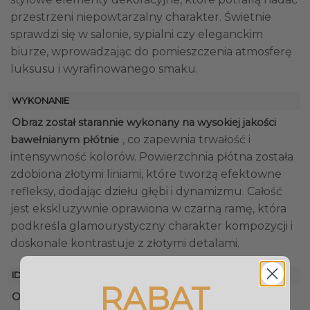
przestrzeni niepowtarzalny charakter. Świetnie
sprawdzi się w salonie, sypialni czy eleganckim
biurze, wprowadzając do pomieszczenia atmosferę
luksusu i wyrafinowanego smaku.
WYKONANIE
Obraz został starannie wykonany na wysokiej jakości
, co zapewnia trwałość i
bawełnianym płótnie
intensywność kolorów. Powierzchnia płótna została
zdobiona złotymi liniami, które tworzą efektowne
refleksy, dodając dziełu głębi i dynamizmu. Całość
jest ekskluzywnie oprawiona w czarną ramę, która
podkreśla glamourystyczny charakter kompozycji i
doskonale kontrastuje z złotymi detalami.
IDEALNY DO WNĘTRZ
RABAT
Obraz z czarnym tłem i złotymi kwiatami w stylu