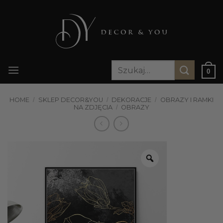
Przewiń
do
zawartości
Szukaj:
0
HOME
/
SKLEP DECOR&YOU
/
DEKORACJE
/
OBRAZY I RAMKI
NA ZDJĘCIA
/
OBRAZY