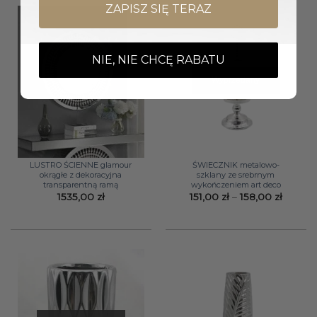
ZAPISZ SIĘ TERAZ
NIE, NIE CHCĘ RABATU
Wyprzedany
LUSTRO ŚCIENNE glamour
ŚWIECZNIK metalowo-
okrągłe z dekoracyjna
szklany ze srebrnym
transparentną ramą
wykończeniem art deco
Zakres
1535,00
zł
151,00
zł
–
158,00
zł
cen:
od
151,00 z
do
158,00 