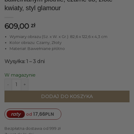
kwiaty, styl glamour
609,00
zł
Wymiary obrazu (Sz. x W. x Gr.): 82,6 x 122,6 x 4,3 cm
Kolor obrazu: Czarny, Złoty
Materiał: Bawełniane płótno
Wysyłka: 1 – 3 dni
W magazynie
ilość OBRAZ ścienny, prostokątny, na bawełnianym płótnie, c
DODAJ DO KOSZYKA
raty
17,66
PLN
od
Bezpłatna dostawa od 999 zł