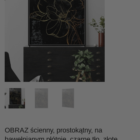
OBRAZ ścienny, prostokątny, na
bawełnianym płótnie, czarne tło, złote