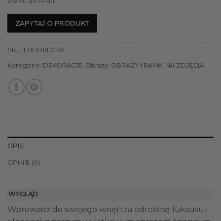
Zwrot do 14 dni
ZAPYTAJ O PRODUKT
SKU:
EUHO8L0145
Kategorie:
DEKORACJE
,
Obrazy
,
OBRAZY I RAMKI NA ZDJĘCIA
OPIS
OPINIE (0)
WYGLĄD
Wprowadź do swojego wnętrza odrobinę luksusu i