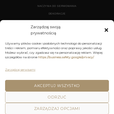
NACZYNIA DO SERWOWANIA
DEKORACJE
WYPOSAŻENIE
Zarządzaj swoją
prywatnością
ARCHIWUM
Używamy plików cookie i podobnych technologii do personalizacji
treści i reklam, pomiaru efektywności oraz poprawy jakości usług.
DEKORACJE
Możesz wybrać, czy zgadzasz się na personalizację reklam. Więcej
szczegółów na stronie
https://business.safety.google/privacy/
KUCHNIA
MEBLE
Zarządzaj serwisami
OŚWIETLENIE
AKCEPTUJ WSZYSTKO
ODRZUĆ
POLITYKA PRYWATNOŚCI
REGULAMIN SKLEPU ON-LINE
WYSYŁKA
DOSTAWA
ZWROTY I REKLAMACJE
HOME
DECOR AND YOU
ZARZĄDZAJ OPCJAMI
Decor & You | Home Decorations | Home Accessories |