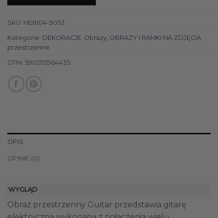
SKU:
HE8104-9053
Kategorie:
DEKORACJE
,
Obrazy
,
OBRAZY I RAMKI NA ZDJĘCIA
,
przestrzenne
GTIN:
5902115964435
OPIS
OPINIE (0)
WYGLĄD
Obraz przestrzenny Guitar przedstawia gitarę
elektryczną wykonaną z połączenia wielu