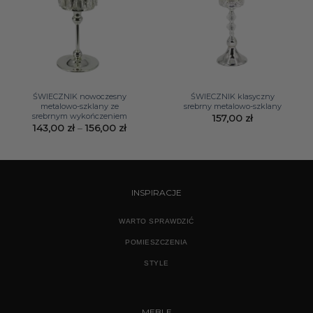
ŚWIECZNIK nowoczesny
ŚWIECZNIK klasyczny
metalowo-szklany ze
srebrny metalowo-szklany
srebrnym wykończeniem
157,00
zł
Zakres
143,00
zł
–
156,00
zł
cen:
od
143,00 zł
do
156,00 zł
INSPIRACJE
WARTO SPRAWDZIĆ
POMIESZCZENIA
STYLE
MEBLE