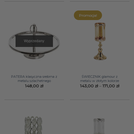
Promocja!
Wyprzedany
PATERA klasyczna srebrna z
ŚWIECZNIK glamour z
metalu szlachetnego
metalu w złotym kolorze
Zakres
148,00
zł
143,00
zł
–
171,00
zł
cen:
od
143,00 
do
171,00 z