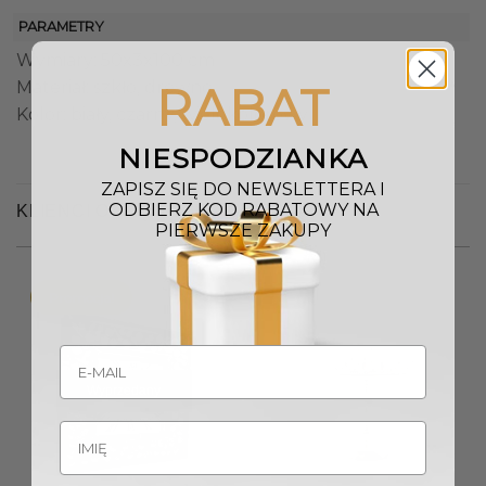
PARAMETRY
Wymiary: 50x3x100 cm
Materiał: szkło, drewno
RABAT
Kolor: biały, czarny, wielokolorowy
NIESPODZIANKA
ZAPISZ SIĘ DO NEWSLETTERA I
ODBIERZ KOD RABATOWY NA
KLIENCI OGLĄDALI RÓWNIEŻ
PIERWSZE ZAKUPY
Promocja!
Wyprzedany