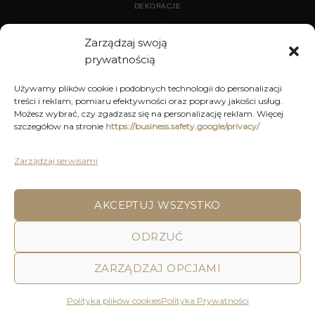
DEKORACJE
WYPOSAŻENIE
Zarządzaj swoją
prywatnością
ARCHIWUM
Używamy plików cookie i podobnych technologii do personalizacji
treści i reklam, pomiaru efektywności oraz poprawy jakości usług.
DEKORACJE
Możesz wybrać, czy zgadzasz się na personalizację reklam. Więcej
szczegółów na stronie
https://business.safety.google/privacy/
KUCHNIA
MEBLE
Zarządzaj serwisami
OŚWIETLENIE
AKCEPTUJ WSZYSTKO
POLITYKA PRYWATNOŚCI
REGULAMIN SKLEPU ON-LINE
ODRZUĆ
WYSYŁKA
DOSTAWA
ZWROTY I REKLAMACJE
HOME
DECOR AND YOU
ZARZĄDZAJ OPCJAMI
Decor & You | Home Decorations | Home Accessories |
Wszystkie Prawa zastrzeżone 2026 © Realizacja: Pink
Polityka plików cookies
Polityka Prywatności
Shark Media