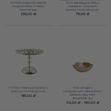
PATERA klasyczna srebrna
MISA dekoracyjna złota z
trzypoziomowa z metalu
niebieskim wnętrzem,
szlachetnego
owalna, nowoczesny styl
236,00
zł
79,00
zł
PATERA metalowo-szklana w
MISA okrągła o
srebrnym kolorze glamour
nieregularnych krawędziach,
metlowa, złoty kolor,
181,00
zł
designerski styl
Zakres
114,00
zł
–
190,00
zł
cen:
od