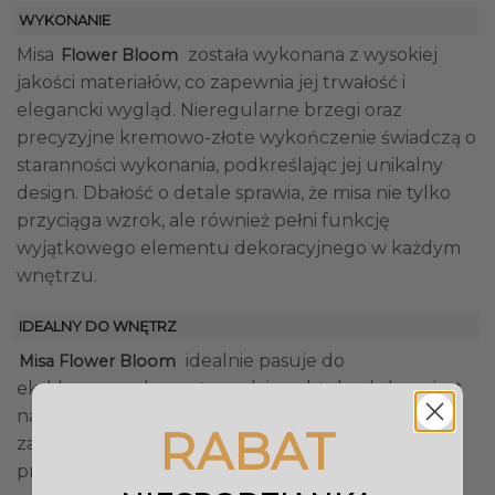
WYKONANIE
Misa
została wykonana z wysokiej
Flower Bloom
jakości materiałów, co zapewnia jej trwałość i
elegancki wygląd. Nieregularne brzegi oraz
precyzyjne kremowo-złote wykończenie świadczą o
staranności wykonania, podkreślając jej unikalny
design. Dbałość o detale sprawia, że misa nie tylko
przyciąga wzrok, ale również pełni funkcję
wyjątkowego elementu dekoracyjnego w każdym
wnętrzu.
IDEALNY DO WNĘTRZ
idealnie pasuje do
Misa Flower Bloom
ekskluzywnych wnętrz, gdzie subtelny luksus jest
na pierwszym planie. Doskonale komponuje się
RABAT
zarówno w nowoczesnych, minimalistycznych
przestrzeniach, jak i w bardziej klasycznych