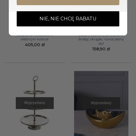
NIE, NIE CHCĘ RABATU
PATERA dwupoziomowa
MISA DEKORACYJNA czarno-
klasyczna metalowa w
złota, metalowa, pofalowane
srebrnym kolorze
brzegi, okrągła, nowoczesny
styl
405,00
zł
158,90
zł
Wyprzedany
Wyprzedany