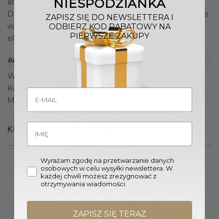
NIESPODZIANKA
aranżacjach, wnosząc do nich elegancję i finezję.
Dzięki kremowo-złotemu wykończeniu misa będzie
ZAPISZ SIĘ DO NEWSLETTERA I
wyjątkowym akcentem w salonach, jadalniach czy
ODBIERZ KOD RABATOWY NA
PIERWSZE ZAKUPY
eleganckich biurach.
PARAMETRY
Wymiary misy (Sz. x Gł. x W.): 25,4 x 23,8 x 9,5 cm
Kolor misy: Kremowy, Złoty
Materiał: Polirezyna
KLIENCI OGLĄDALI RÓWNIEŻ
Wyrażam zgodę na przetwarzanie danych
osobowych w celu wysyłki newslettera. W
każdej chwili możesz zrezygnować z
otrzymywania wiadomości.
Wyprzedany
ZAPISZ SIĘ TERAZ