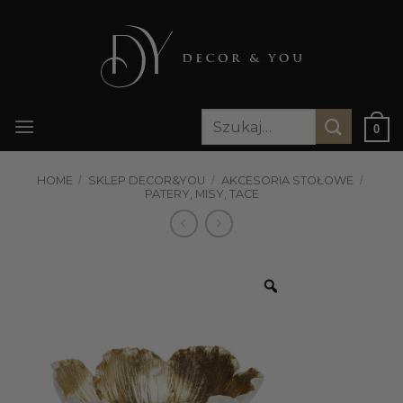
Przewiń
do
zawartości
Szukaj:
0
HOME
/
SKLEP DECOR&YOU
/
AKCESORIA STOŁOWE
/
PATERY, MISY, TACE