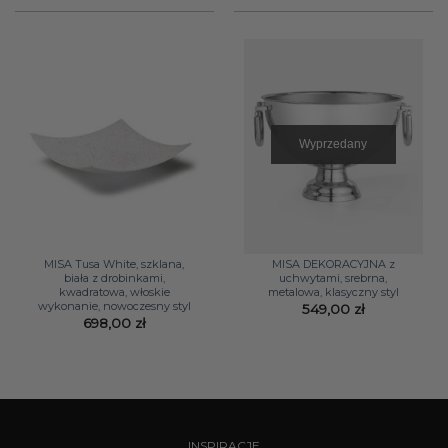
114,00 
do
190,00 
Wyprzedany
MISA Tusa White, szklana,
MISA DEKORACYJNA z
biała z drobinkami,
uchwytami, srebrna,
kwadratowa, włoskie
metalowa, klasyczny styl
wykonanie, nowoczesny styl
549,00
zł
698,00
zł
INSPIRACJE