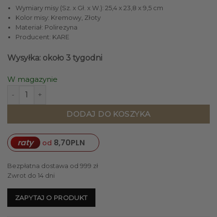
Wymiary misy (Sz. x Gł. x W.): 25,4 x 23,8 x 9,5 cm
Kolor misy: Kremowy, Złoty
Materiał: Polirezyna
Producent: KARE
Wysyłka: około 3 tygodni
W magazynie
ilość MISA Flower Bloom okrągła o nieregularnych brzeg
DODAJ DO KOSZYKA
raty
8,70
PLN
od
Bezpłatna dostawa od 999 zł
Zwrot do 14 dni
ZAPYTAJ O PRODUKT