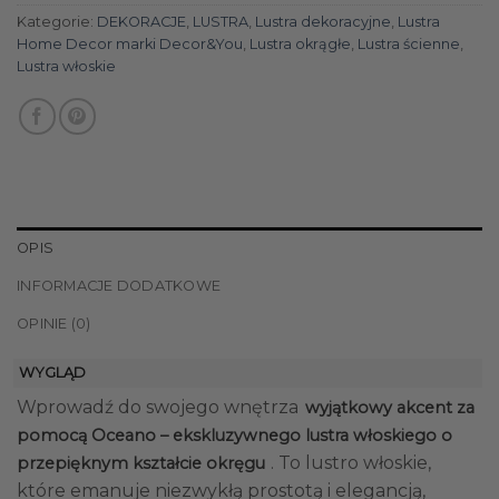
Kategorie:
DEKORACJE
,
LUSTRA
,
Lustra dekoracyjne
,
Lustra
Home Decor marki Decor&You
,
Lustra okrągłe
,
Lustra ścienne
,
Lustra włoskie
OPIS
INFORMACJE DODATKOWE
OPINIE (0)
WYGLĄD
Wprowadź do swojego wnętrza
wyjątkowy akcent za
pomocą Oceano – ekskluzywnego lustra włoskiego o
. To lustro włoskie,
przepięknym kształcie okręgu
które emanuje niezwykłą prostotą i elegancją,