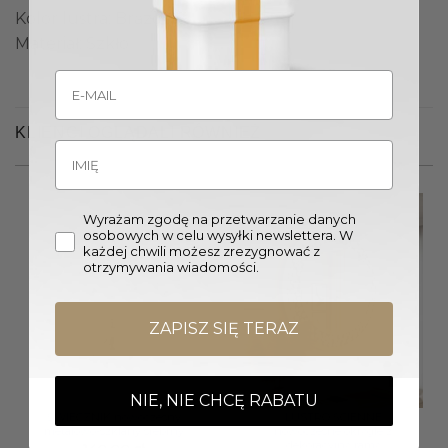
Kolor lustra: Brązowy
Materiał: Szkło
KLIENCI OGLĄDALI RÓWNIEŻ
Wyrażam zgodę na przetwarzanie danych
osobowych w celu wysyłki newslettera. W
każdej chwili możesz zrezygnować z
otrzymywania wiadomości.
ZAPISZ SIĘ TERAZ
NIE, NIE CHCĘ RABATU
ŚWIECZNIK nowoczesny
LUSTRO ŚCIENNE
metalowo-szklany srebrny
nowoczesne okrągłe z
dekoracyjną ramą