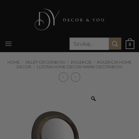
Przewiń
do
zawartości
Szukaj:
0
HOME
/
SKLEP DECOR&YOU
/
KOLEKCJE
/
KOLEKCJA HOME
DECOR
/
LUSTRA HOME DECOR MARKI DECOR&YOU