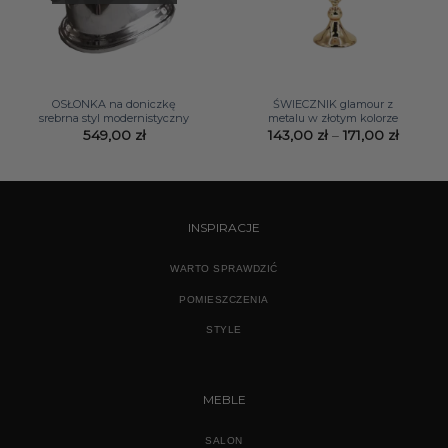
OSŁONKA na doniczkę
ŚWIECZNIK glamour z
srebrna styl modernistyczny
metalu w złotym kolorze
Zakres
549,00
zł
143,00
zł
–
171,00
zł
cen:
od
143,00 
do
171,00 z
INSPIRACJE
WARTO SPRAWDZIĆ
POMIESZCZENIA
STYLE
MEBLE
SALON