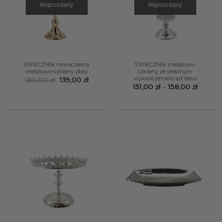
Wyprzedany
Wyprzedany
ŚWIECZNIK nowoczesny
ŚWIECZNIK metalowo-
metalowo-szklany złoty
szklany ze srebrnym
wykończeniem art deco
Pierwotna
Aktualna
160,00
zł
139,00
zł
cena
cena
Zakres
151,00
zł
–
158,00
zł
wynosiła:
wynosi:
cen:
160,00 zł.
139,00 zł.
od
151,00 z
do
158,00 