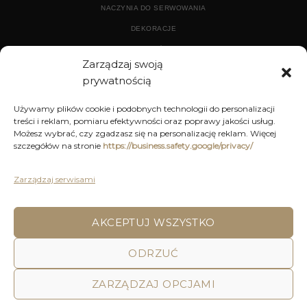
NACZYNIA DO SERWOWANIA
DEKORACJE
WYPOSAŻENIE
Zarządzaj swoją
prywatnością
ARCHIWUM
Używamy plików cookie i podobnych technologii do personalizacji
treści i reklam, pomiaru efektywności oraz poprawy jakości usług.
DEKORACJE
Możesz wybrać, czy zgadzasz się na personalizację reklam. Więcej
szczegółów na stronie
https://business.safety.google/privacy/
KUCHNIA
MEBLE
Zarządzaj serwisami
OŚWIETLENIE
AKCEPTUJ WSZYSTKO
ODRZUĆ
POLITYKA PRYWATNOŚCI
REGULAMIN SKLEPU ON-LINE
WYSYŁKA
DOSTAWA
ZWROTY I REKLAMACJE
HOME
DECOR AND YOU
ZARZĄDZAJ OPCJAMI
Decor & You | Home Decorations | Home Accessories |
Wszystkie Prawa zastrzeżone 2026 © Realizacja: Pink