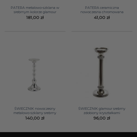
PATERA metalowo-szklana w
PATERA ceramiczna
srebrnym kolorze glamour
nowoczesna chromowana
181,00
zł
41,00
zł
ŚWIECZNIK nowoczesny
ŚWIECZNIK glamour srebrny
metalowo-szklany srebrny
zdobiony kryształkami
140,00
zł
96,00
zł