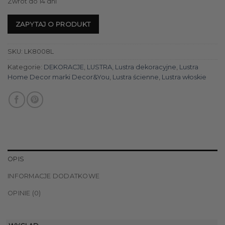
Zwrot do 14 dni
ZAPYTAJ O PRODUKT
SKU:
LK8008L
Kategorie:
DEKORACJE
,
LUSTRA
,
Lustra dekoracyjne
,
Lustra
Home Decor marki Decor&You
,
Lustra ścienne
,
Lustra włoskie
OPIS
INFORMACJE DODATKOWE
OPINIE (0)