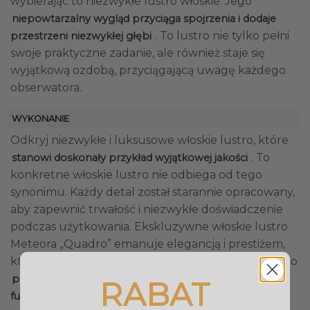
wybierając to niezwykłe lustro włoskie. Jego
niepowtarzalny wygląd przyciąga spojrzenia i dodaje
. To lustro nie tylko pełni
przestrzeni niezwykłej głębi
swoje praktyczne zadanie, ale również staje się
wyjątkową ozdobą, przyciągającą uwagę każdego
obserwatora.
WYKONANIE
Odkryj niezwykłe i luksusowe włoskie lustro, które
. To
stanowi doskonały przykład wyjątkowej jakości
konkretne włoskie lustro nie odbiega od tego
synonimu. Każdy detal został starannie opracowany,
aby zapewnić trwałość i niezwykłe doświadczenie
podczas użytkowania. Ekskluzywne włoskie lustro
Meteora „Quadro” emanuje elegancją i prestiżem,
które są charakterystyczne dla włoskich luster. Jego
precyzyjne wykonanie gwarantuje nie tylko
RABAT
funkcjonalność, ale również estetyczne wzmocnienie