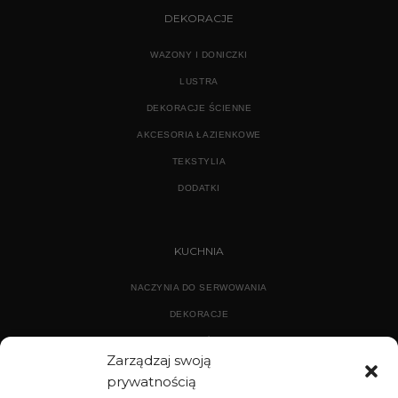
DEKORACJE
WAZONY I DONICZKI
LUSTRA
DEKORACJE ŚCIENNE
AKCESORIA ŁAZIENKOWE
TEKSTYLIA
DODATKI
KUCHNIA
NACZYNIA DO SERWOWANIA
DEKORACJE
WYPOSAŻENIE
Zarządzaj swoją
prywatnością