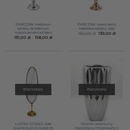
ŚWIECZNIK metalowo-
ŚWIECZNIK nowoczesny
szklany ze srebrnym
metalowo-szklany złoty
wykończeniem art deco
Pierwotna
Aktual
160,00
zł
139,00
zł
cena
cena
Zakres
151,00
zł
–
158,00
zł
wynosiła:
wynosi:
cen:
160,00 zł.
139,00 z
od
151,00 zł
do
158,00 zł
Wyprzedany
Wyprzedany
LUSTRO STOJĄCE złote
WAZON ceramiczny
owalne duże na nodze ze
nowoczesny chromowany z