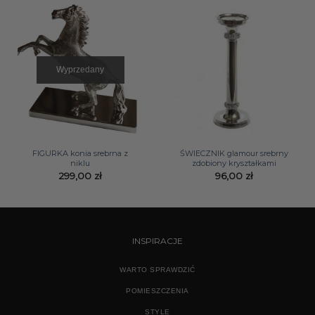
Wyprzedany
FIGURKA konia srebrna z
ŚWIECZNIK glamour srebrny
niklu
zdobiony kryształkami
299,00
zł
96,00
zł
INSPIRACJE
WARTO SPRAWDZIĆ
POMIESZCZENIA
STYLE