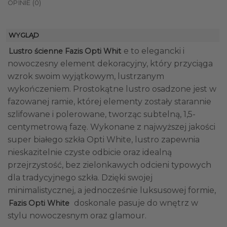
OPINIE (0)
WYGLĄD
e to elegancki i
Lustro ścienne Fazis Opti Whit
nowoczesny element dekoracyjny, który przyciąga
wzrok swoim wyjątkowym, lustrzanym
wykończeniem. Prostokątne lustro osadzone jest w
fazowanej ramie, której elementy zostały starannie
szlifowane i polerowane, tworząc subtelną, 1,5-
centymetrową fazę. Wykonane z najwyższej jakości
super białego szkła Opti White, lustro zapewnia
nieskazitelnie czyste odbicie oraz idealną
przejrzystość, bez zielonkawych odcieni typowych
dla tradycyjnego szkła. Dzięki swojej
minimalistycznej, a jednocześnie luksusowej formie,
doskonale pasuje do wnętrz w
Fazis Opti White
stylu nowoczesnym oraz glamour.