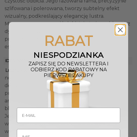
czystość odbicia. Jego fazowana rama, precyzyjnie
szlifowana i polerowana, tworzy subtelny efekt
wizualny, podkreślający elegancję lustra.
Montowane na czarnej lub białej płycie meblowej, z
dyskretnymi wieszakami, zapewnia idealne
RABAT
przyleganie do ściany, zachowując nowoczesny i
estetyczny wygląd.
NIESPODZIANKA
IDEALNY DO WNĘTRZ
ZAPISZ SIĘ DO NEWSLETTERA I
ODBIERZ KOD RABATOWY NA
idealnie pasuje do
Lustro Fazis Opti White
PIERWSZE ZAKUPY
nowoczesnych wnętrz, gdzie jego minimalistyczny
design i czysta forma podkreślą elegancję
przestrzeni. Doskonale sprawdzi się również w
aranżacjach glamour, dodając im luksusowego
blasku i optycznie powiększając pomieszczenie.
Jego uniwersalny charakter sprawia, że świetnie
wkomponuje się także w stylowe, eklektyczne
wnętrza, łączące różne trendy i materiały.