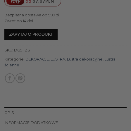
raty
57,97
PLN
od
Bezpłatna dostawa od 999 zł
Zwrot do 14 dni
ZAPYTAJ O PRODUKT
SKU:
DG9FZS
Kategorie:
DEKORACJE
,
LUSTRA
,
Lustra dekoracyjne
,
Lustra
ścienne
OPIS
INFORMACJE DODATKOWE