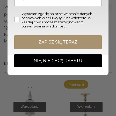
PARAMETRY
Wyrażam zgodę na przetwarzanie danych
Producent: GieraDesign
osobowych w celu wysyłki newslettera. W
Wymiary lustra (Sz. x W.): 70 x 90 / 80 x 100 / 90 x
każdej chwili możesz zrezygnować z
otrzymywania wiadomości.
120 / 70 x 170 cm
Kolor lustra: Biały
Materiał: Szkło
ZAPISZ SIĘ TERAZ
NIE, NIE CHCĘ RABATU
KLIENCI OGLĄDALI RÓWNIEŻ
Promocja!
Wyprzedany
Wyprzedany