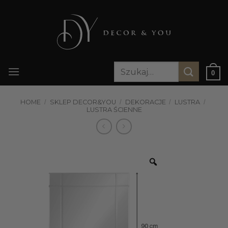
Przewiń
do
zawartości
Szukaj:
0
HOME
/
SKLEP DECOR&YOU
/
DEKORACJE
/
LUSTRA
/
LUSTRA ŚCIENNE