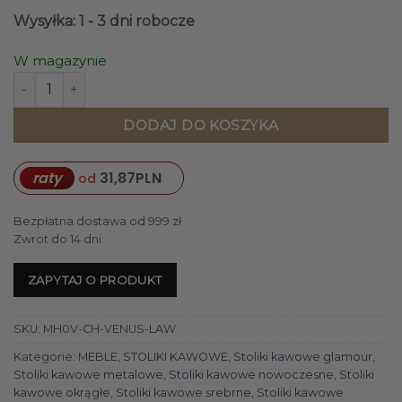
Wysyłka: 1 - 3 dni robocze
W magazynie
ilość ŁAWA KAWOWA okrągła, szklany blat, metalowa pod
DODAJ DO KOSZYKA
raty
31,87
PLN
od
Bezpłatna dostawa od 999 zł
Zwrot do 14 dni
ZAPYTAJ O PRODUKT
SKU:
MH0V-CH-VENUS-LAW
Kategorie:
MEBLE
,
STOLIKI KAWOWE
,
Stoliki kawowe glamour
,
Stoliki kawowe metalowe
,
Stoliki kawowe nowoczesne
,
Stoliki
kawowe okrągłe
,
Stoliki kawowe srebrne
,
Stoliki kawowe