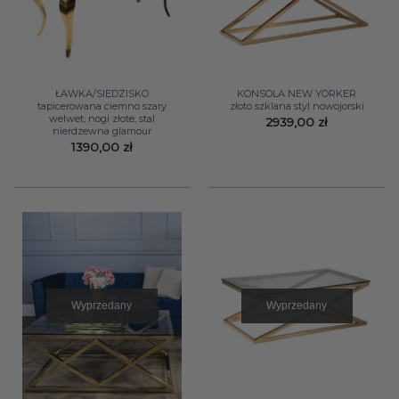
ŁAWKA/SIEDZISKO
KONSOLA NEW YORKER
tapicerowana ciemno szary
złoto szklana styl nowojorski
welwet, nogi złote, stal
2939,00
zł
nierdzewna glamour
1390,00
zł
Wyprzedany
Wyprzedany