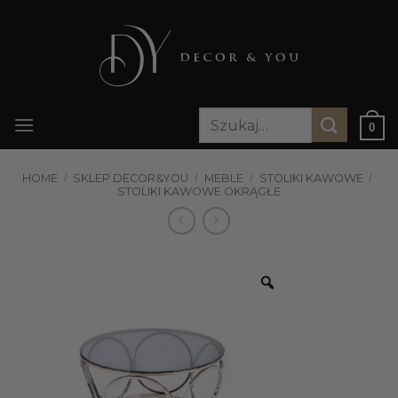
Przewiń
do
zawartości
Szukaj:
0
HOME
/
SKLEP DECOR&YOU
/
MEBLE
/
STOLIKI KAWOWE
/
STOLIKI KAWOWE OKRĄGŁE