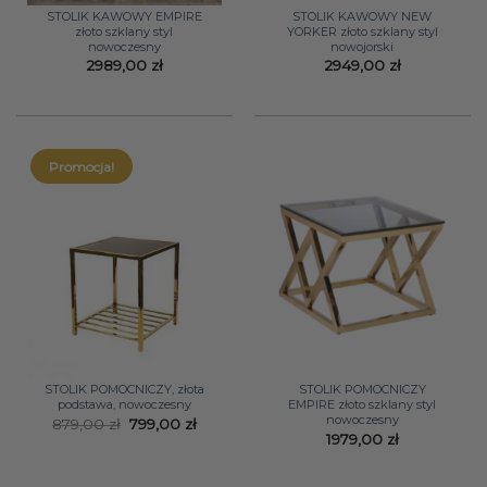
STOLIK KAWOWY EMPIRE
STOLIK KAWOWY NEW
złoto szklany styl
YORKER złoto szklany styl
nowoczesny
nowojorski
2989,00
zł
2949,00
zł
Promocja!
STOLIK POMOCNICZY, złota
STOLIK POMOCNICZY
podstawa, nowoczesny
EMPIRE złoto szklany styl
nowoczesny
Pierwotna
Aktualna
879,00
zł
799,00
zł
cena
cena
1979,00
zł
wynosiła:
wynosi:
879,00 zł.
799,00 zł.