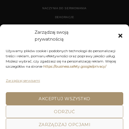
NACZYNIA DO SERWOWANIA
DEKORACJE
WYPOSAŻENIE
Zarządzaj swoją
prywatnością
ARCHIWUM
Używamy plików cookie i podobnych technologii do personalizacji
treści i reklam, pomiaru efektywności oraz poprawy jakości usług.
DEKORACJE
Możesz wybrać, czy zgadzasz się na personalizację reklam. Więcej
szczegółów na stronie
https://business.safety.google/privacy/
KUCHNIA
MEBLE
Zarządzaj serwisami
OŚWIETLENIE
AKCEPTUJ WSZYSTKO
POLITYKA PRYWATNOŚCI
REGULAMIN SKLEPU ON-LINE
ODRZUĆ
WYSYŁKA
DOSTAWA
ZWROTY I REKLAMACJE
HOME
DECOR AND YOU
ZARZĄDZAJ OPCJAMI
Decor & You | Home Decorations | Home Accessories |