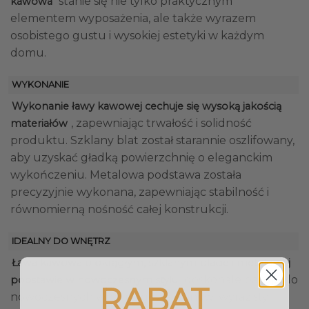
stanie się nie tylko praktycznym
kawowa
elementem wyposażenia, ale także wyrazem
osobistego gustu i wysokiej estetyki w każdym
domu.
WYKONANIE
Wykonanie ławy kawowej cechuje się wysoką jakością
, zapewniając trwałość i solidność
materiałów
produktu. Szklany blat został starannie oszlifowany,
aby uzyskać gładką powierzchnię o eleganckim
wykończeniu. Metalowa podstawa została
precyzyjnie wykonana, zapewniając stabilność i
równomierną nośność całej konstrukcji.
IDEALNY DO WNĘTRZ
Ława kawowa o okrągłym, szklanym blacie i metalowej
doskonale pasuje do
podstawie w nowoczesnym stylu
RABAT
nowoczesnych wnętrz, gdzie stanowi wyrazisty