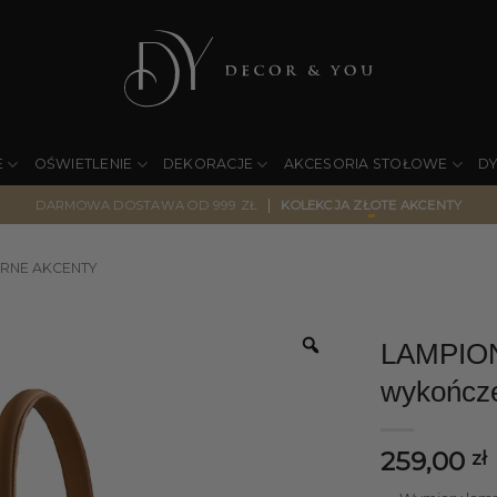
E
OŚWIETLENIE
DEKORACJE
AKCESORIA STOŁOWE
D
|
DARMOWA DOSTAWA OD 999 ZŁ
KOLEKCJA ZŁOTE AKCENTY
RNE AKCENTY
LAMPION
wykończe
259,00
zł