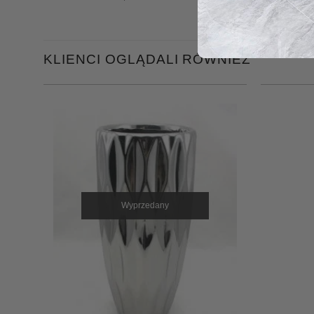
KLIENCI OGLĄDALI RÓWNIEŻ
Wyprzedany
+
+