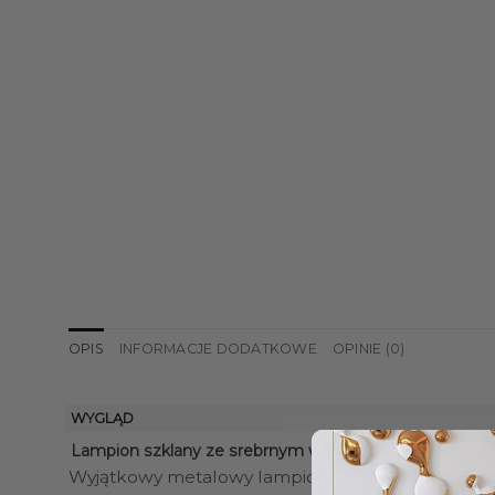
OPIS
INFORMACJE DODATKOWE
OPINIE (0)
WYGLĄD
to nie 
Lampion szklany ze srebrnym wykończeniem
Wyjątkowy metalowy lampion,
ozdobiony skórzaną r