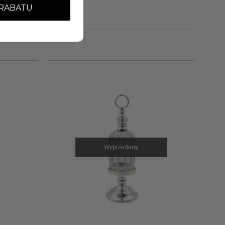
 RABATU
Wyprzedany
+