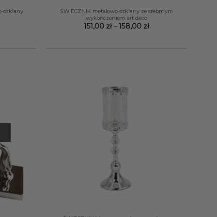
-szklany
ŚWIECZNIK metalowo-szklany ze srebrnym
wykończeniem art deco
Zakres
151,00
zł
–
158,00
zł
cen:
od
151,00 zł
do
158,00 zł
+