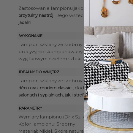
Zastosowanie lampionu jako świecznika, zwłaszcza
. Jego wszechstronne zastosowani
przytulny nastrój
.
jadalni
WYKONANIE
Lampion szklany ze srebrnym wykończeniem
wyr
precyzyjnie skomponowany.
Skórzaną rączka dodaje 
wyjątkowym dziełem sztuki użytkowej.
IDEALNY DO WNĘTRZ
Lampion szklany ze srebrnym wykończeniem i sk
, dodając im subtelnego b
déco oraz modern classic
, twor
salonach i sypialniach, jak i strefach jadalnianych
PARAMETRY
Wymiary lampionu (Dł. x Sz. x W.): 13,5 x 13,5 x 32 c
Kolor lampionu: Srebrny
Materiał: Nikiel, Skóra naturalna