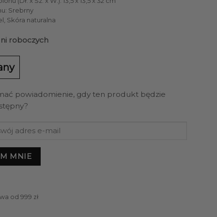
nu (Dł. x Sz. x W.): 13,5 x 13,5 x 32 cm
nu: Srebrny
el, Skóra naturalna
dni roboczych
any
mać powiadomienie, gdy ten produkt będzie
stępny?
M MNIE
wa od 999 zł