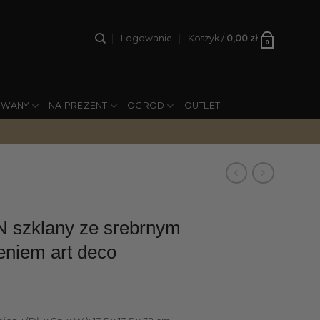
Logowanie
Koszyk /
0,00
zł
0
YWANY
NA PREZENT
OGRÓD
OUTLET
 szklany ze srebrnym
niem art deco