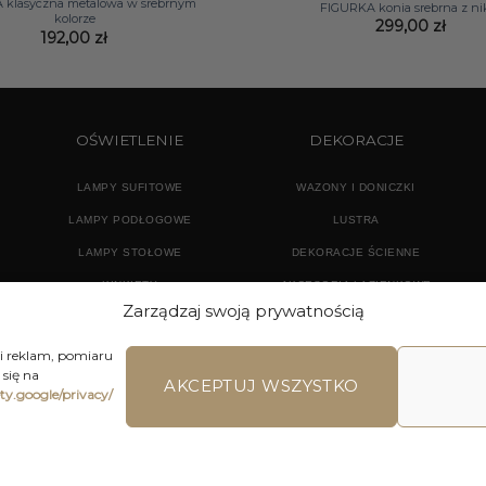
 klasyczna metalowa w srebrnym
FIGURKA konia srebrna z ni
kolorze
299,00
zł
192,00
zł
OŚWIETLENIE
DEKORACJE
LAMPY SUFITOWE
WAZONY I DONICZKI
LAMPY PODŁOGOWE
LUSTRA
LAMPY STOŁOWE
DEKORACJE ŚCIENNE
KINKIETY
AKCESORIA ŁAZIENKOWE
Zarządzaj swoją prywatnością
TEKSTYLIA
DODATKI
 i reklam, pomiaru
się na
AKCEPTUJ WSZYSTKO
ety.google/privacy/
LAMIN SKLEPU ON-LINE
WYSYŁKA
DOSTAWA
ZWROTY I REKLA
ons | Home Accessories | Wszystkie Prawa zastrzeżone 2026 © 