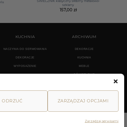
ŚWIECZNIK klasyczny srebrny metalowo-
klu
szklany
157,00
zł
KUCHNIA
ARCHIWUM
NACZYNIA DO SERWOWANIA
DEKORACJE
DEKORACJE
KUCHNIA
WYPOSAŻENIE
MEBLE
OŚWIETLENIE
ODRZUĆ
ZARZĄDZAJ OPCJAMI
MACJE
HOME
DECOR AND YOU
Zarządzaj serwisami
Realizacja: Pink Shark Media