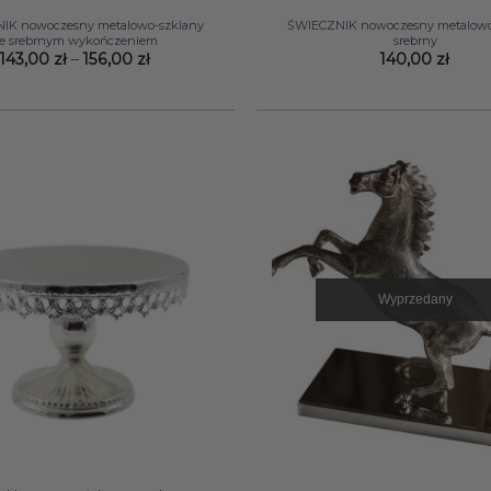
IK nowoczesny metalowo-szklany
ŚWIECZNIK nowoczesny metalowo
e srebrnym wykończeniem
srebrny
Zakres
143,00
zł
–
156,00
zł
140,00
zł
cen:
od
143,00 zł
do
156,00 zł
Wyprzedany
+