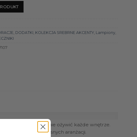
PRODUKT
ORACJE
,
DODATKI
,
KOLEKCJA SREBRNE AKCENTY
,
Lampiony
,
ECZNIKI
7107
tkowej, zdolne subtelnie ożywić każde wnętrze.
cznych, jak i nowoczesnych aranżacji.