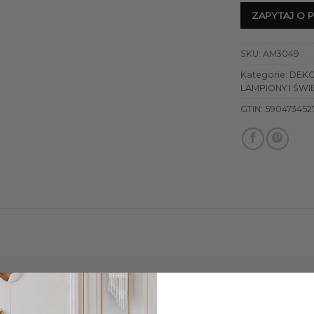
ZAPYTAJ O 
SKU:
AM3049
Kategorie:
DEK
LAMPIONY I ŚWI
GTIN:
590473452
tylko praktyczny element, ale prawdziwe dzieło sztuki uży
, pasując zarówno do klasy
ączką, staje się stylową dekoracją