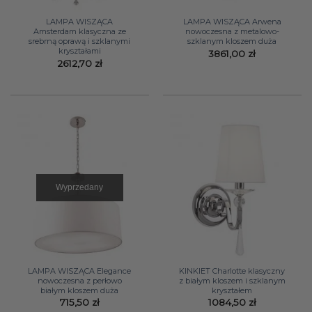
LAMPA WISZĄCA
LAMPA WISZĄCA Arwena
Amsterdam klasyczna ze
nowoczesna z metalowo-
srebrną oprawą i szklanymi
szklanym kloszem duża
kryształami
3861,00
zł
2612,70
zł
Wyprzedany
LAMPA WISZĄCA Elegance
KINKIET Charlotte klasyczny
nowoczesna z perłowo
z białym kloszem i szklanym
białym kloszem duża
kryształem
715,50
zł
1084,50
zł