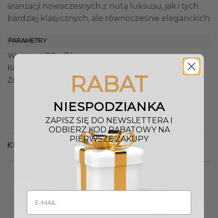
aranżacji nowoczesnych z nutą luksusu, jak i tych
bardziej klasycznych, ale równocześnie eleganckich.
PARAMETRY
Wymiary: 80 x 74 cm
Kolor: czarny, złoty
RABAT
Źródło światła: 3 x E27 / 60W
NIESPODZIANKA
ZAPISZ SIĘ DO NEWSLETTERA I
ODBIERZ KOD RABATOWY NA
PIERWSZE ZAKUPY
KLIENCI OGLĄDALI RÓWNIEŻ