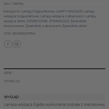
SKU:
TJ81794
Kategorie:
Lampy trzypunktowe
,
LAMPY WISZĄCE
,
Lampy
wiszące trzypunktowe
,
Lampy wiszące z abażurem
,
Lampy
wiszące złote
,
OŚWIETLENIE
,
ŻYRANDOLE
,
Żyrandole
nowoczesne
,
Żyrandole z abażurem
,
Żyrandole złote
GTIN:
5905962017941
OPIS
OPINIE (0)
WYGLĄD
Lampa wisząca Egida wykonana została z metalowej