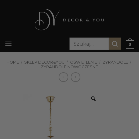
Przewiń
do
zawartości
Szukaj:
0
HOME
/
SKLEP DECOR&YOU
/
OŚWIETLENIE
/
ŻYRANDOLE
/
ŻYRANDOLE NOWOCZESNE