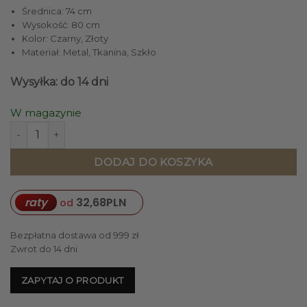
Średnica: 74 cm
Wysokość: 80 cm
Kolor: Czarny, Złoty
Materiał: Metal, Tkanina, Szkło
Wysyłka: do 14 dni
W magazynie
ilość LAMPA WISZĄCA trzypunktowa czarne klosze złote w
DODAJ DO KOSZYKA
raty
32,68
PLN
od
Bezpłatna dostawa od 999 zł
Zwrot do 14 dni
ZAPYTAJ O PRODUKT