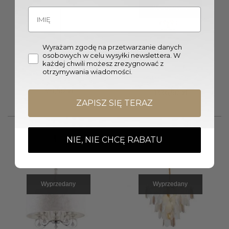
Wyprzedany
Wyrażam zgodę na przetwarzanie danych
osobowych w celu wysyłki newslettera. W
każdej chwili możesz zrezygnować z
LAMPA WISZĄCA Organic
LAMPA WISZĄCA Diamante
otrzymywania wiadomości.
metalowa złota glamour 1 x
glamour z metalowo-
LED
szklanym kloszem duża
391,50
zł
1336,50
zł
ZAPISZ SIĘ TERAZ
NIE, NIE CHCĘ RABATU
Wyprzedany
Wyprzedany