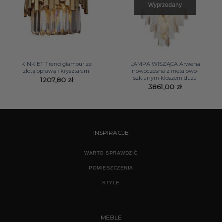
Wyprzedany
KINKIET Trend glamour ze
LAMPA WISZĄCA Arwena
złotą oprawą i kryształami
nowoczesna z metalowo-
szklanym kloszem duża
1207,80
zł
3861,00
zł
INSPIRACJE
WARTO SPRAWDZIĆ
POMIESZCZENIA
STYLE
MEBLE