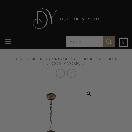
Przewiń
do
zawartości
Szukaj:
0
HOME
/
SKLEP DECOR&YOU
/
KOLEKCJE
/
KOLEKCJA
ZŁOCISTY MOSIĄDZ