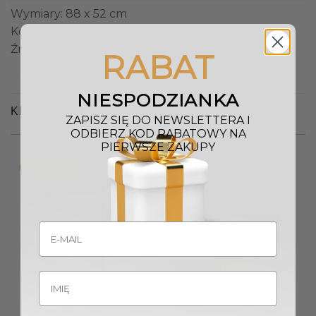
Wymiary: 88 x 52 cm
Kolor: patynowy mosiądz
Źródło światła: 6 x E14 / 40W
RABAT
NIESPODZIANKA
KLIENCI OGLĄDALI RÓWNIEŻ
ZAPISZ SIĘ DO NEWSLETTERA I
ODBIERZ KOD RABATOWY NA
PIERWSZE ZAKUPY
Promocja!
Wyprzedany
LAMPA STOŁOWA Lozanna
LAMPA WISZĄCA Vogue