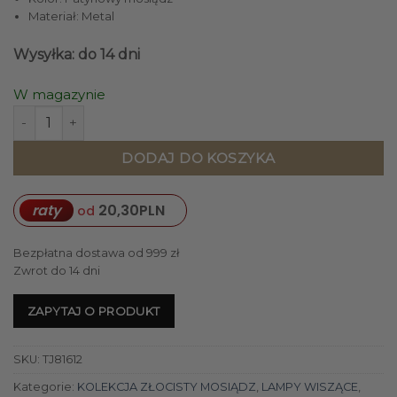
Materiał: Metal
Wysyłka: do 14 dni
W magazynie
ilość LAMPA WISZĄCA sześciopunktowa metalowa patynowy
DODAJ DO KOSZYKA
raty
20,30
PLN
od
Bezpłatna dostawa od 999 zł
Zwrot do 14 dni
ZAPYTAJ O PRODUKT
SKU:
TJ81612
Kategorie:
KOLEKCJA ZŁOCISTY MOSIĄDZ
,
LAMPY WISZĄCE
,