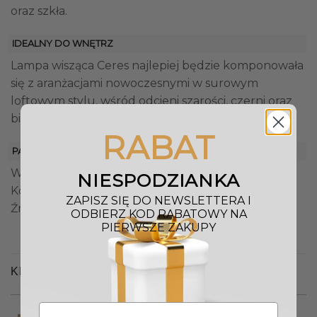
oraz szkła.
IDEALNY DO WNĘTRZ
Lampa wisząca Ceres najlepiej będzie komponowała
się z aranżacjami nowoczesnymi w surowym
loftowym stylu, wśród odcieni szarości, czerni oraz
bieli.
RABAT
PARAMETRY
Wymiary: 54 – 72 – 98 (regulacja) x 72 cm
NIESPODZIANKA
Kolor: mosiądz, nikiel
ZAPISZ SIĘ DO NEWSLETTERA I
Źródło światła: 5 x E27 / 60W
ODBIERZ KOD RABATOWY NA
PIERWSZE ZAKUPY
KLIENCI OGLĄDALI RÓWNIEŻ