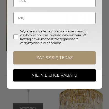
Wyrażam zgodę na przetwarzanie danych
osobowych w celu wysyłki newslettera. W
każdej chwili możesz zrezygnować z
otrzymywania wiadomości.
LAMPA WISZĄCA Charlotte
KINKIET Trend glamour ze
klasyczna z białymi kloszami
złotą oprawą i kryształami
ZAPISZ SIĘ TERAZ
i szklanymi kryształami mała
1207,80
zł
3102,30
zł
NIE, NIE CHCĘ RABATU
Wyprzedany