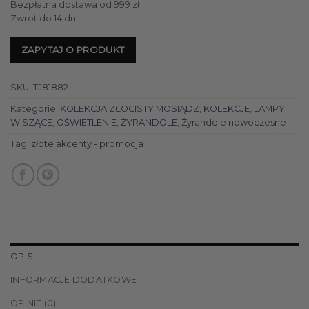
Bezpłatna dostawa od 999 zł
Zwrot do 14 dni
ZAPYTAJ O PRODUKT
SKU:
TJ81882
Kategorie:
KOLEKCJA ZŁOCISTY MOSIĄDZ
,
KOLEKCJE
,
LAMPY
WISZĄCE
,
OŚWIETLENIE
,
ŻYRANDOLE
,
Żyrandole nowoczesne
Tag:
złote akcenty - promocja
OPIS
INFORMACJE DODATKOWE
OPINIE (0)