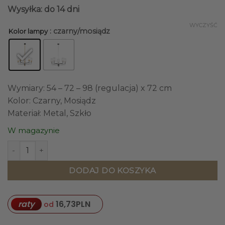
Wysyłka: do 14 dni
WYCZYŚĆ
: czarny/mosiądz
Kolor lampy
Wymiary: 54 – 72 – 98 (regulacja) x 72 cm
Kolor: Czarny, Mosiądz
Materiał: Metal, Szkło
W magazynie
ilość LAMPA WISZĄCA pięciopunktowa metalowo-szklana s
DODAJ DO KOSZYKA
raty
16,73
PLN
od