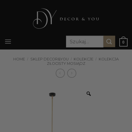
Przewiń
do
zawartości
Szukaj:
0
HOME
/
SKLEP DECOR&YOU
/
KOLEKCJE
/
KOLEKCJA
ZŁOCISTY MOSIĄDZ