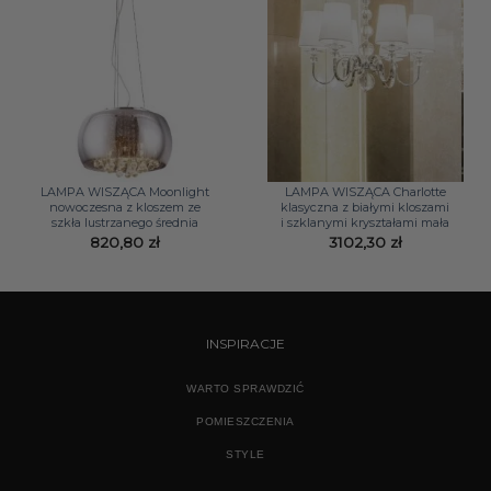
LAMPA WISZĄCA Moonlight
LAMPA WISZĄCA Charlotte
nowoczesna z kloszem ze
klasyczna z białymi kloszami
szkła lustrzanego średnia
i szklanymi kryształami mała
820,80
zł
3102,30
zł
INSPIRACJE
WARTO SPRAWDZIĆ
POMIESZCZENIA
STYLE