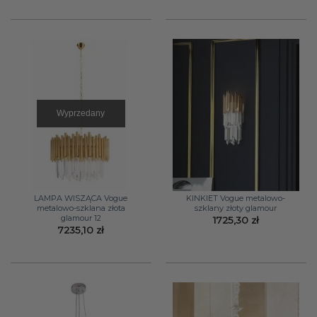
Wyprzedany
LAMPA WISZĄCA Vogue
KINKIET Vogue metalowo-
metalowo-szklana złota
szklany złoty glamour
glamour 12
1725,30
zł
7235,10
zł