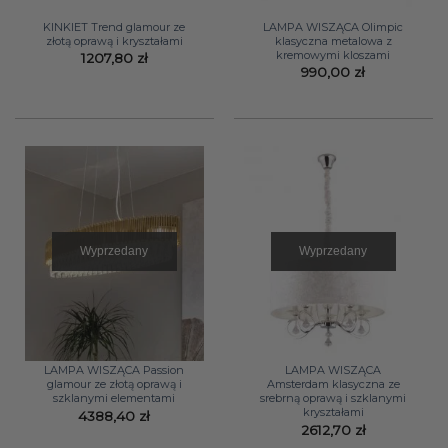
KINKIET Trend glamour ze
LAMPA WISZĄCA Olimpic
złotą oprawą i kryształami
klasyczna metalowa z
kremowymi kloszami
1207,80
zł
990,00
zł
Wyprzedany
Wyprzedany
LAMPA WISZĄCA Passion
LAMPA WISZĄCA
glamour ze złotą oprawą i
Amsterdam klasyczna ze
szklanymi elementami
srebrną oprawą i szklanymi
kryształami
4388,40
zł
2612,70
zł