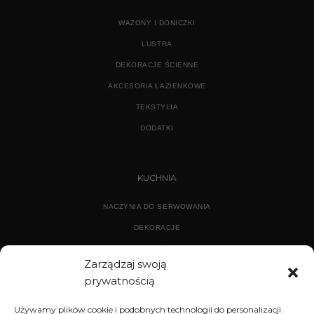
WAZONY I DONICZKI
LUSTRA
DEKORACJE ŚCIENNE
AKCESORIA ŁAZIENKOWE
TEKSTYLIA
DODATKI
KUCHNIA
NACZYNIA DO SERWOWANIA
DEKORACJE
WYPOSAŻENIE
Zarządzaj swoją
prywatnością
ARCHIWUM
Używamy plików cookie i podobnych technologii do personalizacji