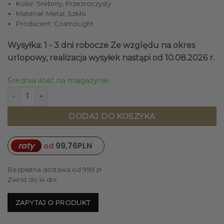
Kolor: Srebrny, Przezroczysty
Materiał: Metal, Szkło
Producent: CosmoLight
Wysyłka: 1 - 3 dni robocze
Ze względu na okres
urlopowy, realizacja wysyłek nastąpi od 10.08.2026 r.
Średnia ilość na magazynie
ilość LAMPA WISZĄCA Miami prostokątna, srebrne wykońc
DODAJ DO KOSZYKA
raty
99,76
PLN
od
Bezpłatna dostawa od 999 zł
Zwrot do 14 dni
ZAPYTAJ O PRODUKT