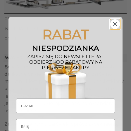
OPIS
RABAT
INFORMACJE DODATKOWE
OPINIE (0)
NIESPODZIANKA
ZAPISZ SIĘ DO NEWSLETTERA I
WYGLĄD
ODBIERZ KOD RABATOWY NA
zaprezentowała nowatorski sposób na
Seria Miami
PIERWSZE ZAKUPY
delikatne oświetlenie, wprowadzając zarówno
mleczny klosz przy żarówce, jak i elegancki szklany
klosz przed nim. Ta unikalna kombinacja nadaje
lampom zupełnie nowy, luksusowy charakter,
jednocześnie odświeżając znane nam standardy
oświetleniowe.
Zestawienie ośmiu żarówek, oprócz zapewnienia