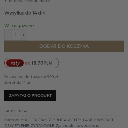
Materiał: Metal, Plastik
Wysyłka: do 14 dni
W magazynie
ilość LAMPA WISZĄCA metalowo-szklana grafitowy okrągły 
DODAJ DO KOSZYKA
raty
18,70
PLN
od
Bezpłatna dostawa od 999 zł
Zwrot do 14 dni
ZAPYTAJ O PRODUKT
SKU:
TJ81214
Kategorie:
KOLEKCJA SREBRNE AKCENTY
,
LAMPY WISZĄCE
,
OŚWIETLENIE
,
ŻYRANDOLE
,
Żyrandole nowoczesne