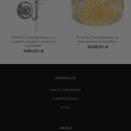
KINKIET Charlotte klasyczny
PLAFON Trend glamour ze
z białym kloszem i szklanym
złotą oprawą i kryształami
kryształem
3028,50
zł
1084,50
zł
INSPIRACJE
WARTO SPRAWDZIĆ
POMIESZCZENIA
STYLE
MEBLE