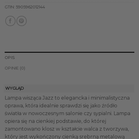
GTIN:
5905962012144
OPIS
OPINIE (0)
WYGLĄD
Lampa wisząca Jazz to elegancka i minimalistyczna
oprawa, która idealnie sprawdzi się jako źródło
światła w nowoczesnym salonie czy sypialni. Lampa
opiera się na cienkiej podstawie, do której
zamontowano klosz w kształcie walca z tworzywa,
który jest wykończony cienką srebrną metalową