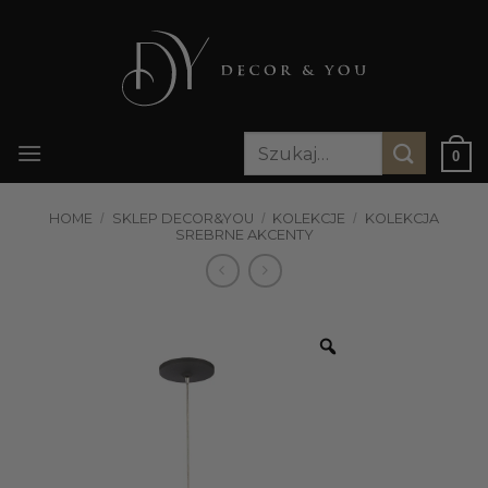
Przewiń
do
zawartości
Szukaj:
0
HOME
/
SKLEP DECOR&YOU
/
KOLEKCJE
/
KOLEKCJA
SREBRNE AKCENTY