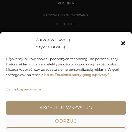
KUCHNIA
NACZYNIA DO SERWOWANIA
DEKORACJE
WYPOSAŻENIE
Zarządzaj swoją
prywatnością
ARCHIWUM
Używamy plików cookie i podobnych technologii do personalizacji
treści i reklam, pomiaru efektywności oraz poprawy jakości usług.
DEKORACJE
Możesz wybrać, czy zgadzasz się na personalizację reklam. Więcej
szczegółów na stronie
https://business.safety.google/privacy/
KUCHNIA
MEBLE
Zarządzaj serwisami
OŚWIETLENIE
AKCEPTUJ WSZYSTKO
POLITYKA PRYWATNOŚCI
REGULAMIN SKLEPU ON-LINE
ODRZUĆ
WYSYŁKA
DOSTAWA
ZWROTY I REKLAMACJE
HOME
DECOR AND YOU