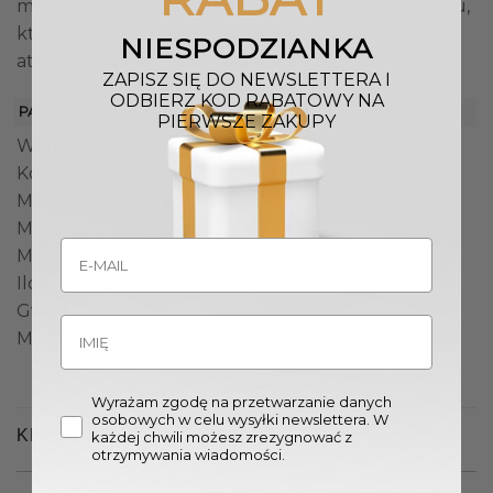
można stworzyć przestrzeń pełną elegancji i uroku,
która ożywi każde wnętrze i stworzy wyjątkową
NIESPODZIANKA
atmosferę w każdym pomieszczeniu.
ZAPISZ SIĘ DO NEWSLETTERA I
ODBIERZ KOD RABATOWY NA
PARAMETRY
PIERWSZE ZAKUPY
Wymiary (Śr. x W.): 43,5 x 56,5 cm
Kolor: Srebrny, Czarny
Materiał: Metal, Tkanina
Minimalny zwis: 67 cm
Maksymalny zwis: 172 cm
Ilość źródeł światła: 4
Gwint: E14
Moc maksymalna: 40W
Wyrażam zgodę na przetwarzanie danych
osobowych w celu wysyłki newslettera. W
KLIENCI OGLĄDALI RÓWNIEŻ
każdej chwili możesz zrezygnować z
otrzymywania wiadomości.