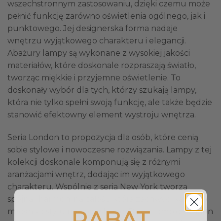
wszechstronnym zastosowaniu, dzięki czemu może
pełnić funkcję zarówno oświetlenia ogólnego, jak i
punktowego. Jej designerska forma nadaje
wnętrzu wyjątkowego charakteru i elegancji.
Abażury lampy są wykonane z wysokiej jakości
materiałów, które doskonale rozpraszają światło,
tworząc miękkie i przyjemne oświetlenie. To
doskonały wybór dla tych, którzy szukają lampy,
która nie tylko spełni swoją funkcję, ale także będzie
stanowić efektowny element wystroju wnętrza.
Seria London to propozycja dla osób, które cenią
sobie stylowe i nowoczesne rozwiązania. Lampy z tej
kolekcji doskonale komponują się z różnymi
aranżacjami wnętrz, dodając im wyjątkowego
charakteru. Wspólnie z serią New York tworzą
spójną i harmonijną całość, która zachwyci każdego
RABAT
miłośnika stylu nowojorskiego. Dzięki lampie London