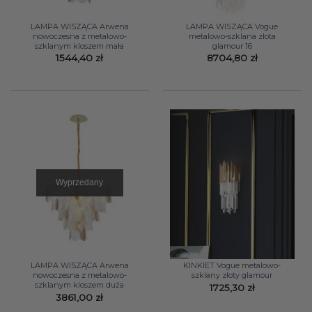
LAMPA WISZĄCA Arwena
LAMPA WISZĄCA Vogue
nowoczesna z metalowo-
metalowo-szklana złota
szklanym kloszem mała
glamour 16
1544,40
zł
8704,80
zł
Wyprzedany
LAMPA WISZĄCA Arwena
KINKIET Vogue metalowo-
nowoczesna z metalowo-
szklany złoty glamour
szklanym kloszem duża
1725,30
zł
3861,00
zł