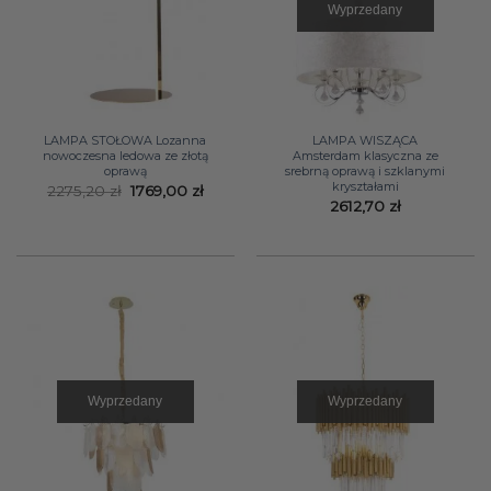
Wyprzedany
LAMPA STOŁOWA Lozanna
LAMPA WISZĄCA
nowoczesna ledowa ze złotą
Amsterdam klasyczna ze
oprawą
srebrną oprawą i szklanymi
kryształami
Pierwotna
Aktualna
2275,20
zł
1769,00
zł
cena
cena
2612,70
zł
wynosiła:
wynosi:
2275,20 zł.
1769,00 zł.
Wyprzedany
Wyprzedany