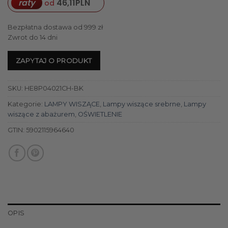
raty
46,11
PLN
od
Bezpłatna dostawa od 999 zł
Zwrot do 14 dni
ZAPYTAJ O PRODUKT
SKU:
HE8P04021CH-BK
Kategorie:
LAMPY WISZĄCE
,
Lampy wiszące srebrne
,
Lampy
wiszące z abażurem
,
OŚWIETLENIE
GTIN:
5902115964640
OPIS