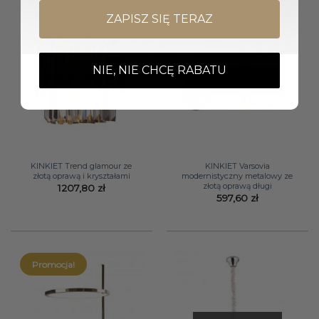
ZAPISZ SIĘ TERAZ
NIE, NIE CHCĘ RABATU
Wyprzedany
KINKIET Trend glamour ze
KINKIET Varsovia
złotą oprawą i kryształami
modernistyczny metalowy ze
złotą oprawą długi
1207,80
zł
597,60
zł
Promocja!