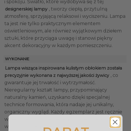
i spokoju. Światło, które wydobywa się z tej
, tworzy ciepłą, przytulną
designerskiej lampy
atmosferę, sprzyjającą relaksowi i wyciszeniu. Lampa
ta jest nie tylko praktycznym elementem
oświetleniowym, ale również wyjątkowym dziełem
sztuki, które przyciąga uwagę i stanowi piękny
akcent dekoracyjny w każdym pomieszczeniu.
WYKONANIE
Lampa wisząca inspirowana kulistym obłokiem została
, co
precyzyjnie wykonana z najwyższej jakości żywicy
gwarantuje jej trwałość i wytrzymałość.
Nieregularny kształt lampy, przypominający
naturalny kamień, uzyskano dzięki specjalnej
technice formowania, która nadaje jej unikalny,
organiczny wygląd. Każdy egzemplarz jest ręcznie
wykańczany, co sprawia, że każda lampa jest
wyjątkowa i niepowtarzalna.