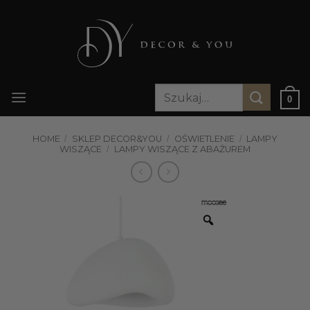
Przewiń
do
zawartości
Szukaj:
0
HOME
/
SKLEP DECOR&YOU
/
OŚWIETLENIE
/
LAMPY
WISZĄCE
/
LAMPY WISZĄCE Z ABAŻUREM