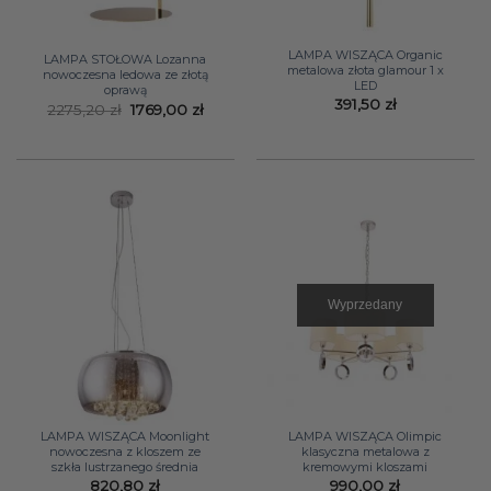
LAMPA WISZĄCA Organic
LAMPA STOŁOWA Lozanna
metalowa złota glamour 1 x
nowoczesna ledowa ze złotą
LED
oprawą
391,50
zł
Pierwotna
Aktualna
2275,20
zł
1769,00
zł
cena
cena
wynosiła:
wynosi:
2275,20 zł.
1769,00 zł.
Wyprzedany
LAMPA WISZĄCA Moonlight
LAMPA WISZĄCA Olimpic
nowoczesna z kloszem ze
klasyczna metalowa z
szkła lustrzanego średnia
kremowymi kloszami
820,80
zł
990,00
zł