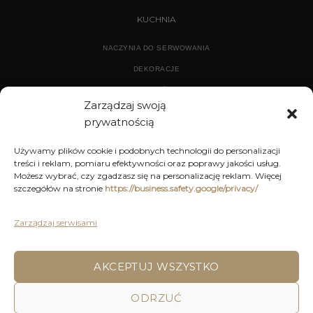
KUCHNIA
NACZYNIA DO SERWOWANIA
DEKORACJE
WYPOSAŻENIE
Zarządzaj swoją
prywatnością
ARCHIWUM
Używamy plików cookie i podobnych technologii do personalizacji
treści i reklam, pomiaru efektywności oraz poprawy jakości usług.
DEKORACJE
Możesz wybrać, czy zgadzasz się na personalizację reklam. Więcej
szczegółów na stronie
https://business.safety.google/privacy/
KUCHNIA
MEBLE
Zarządzaj serwisami
OŚWIETLENIE
AKCEPTUJ WSZYSTKO
ODRZUĆ
POLITYKA PRYWATNOŚCI
REGULAMIN SKLEPU ON-LINE
WYSYŁKA
DOSTAWA
ZWROTY I REKLAMACJE
HOME