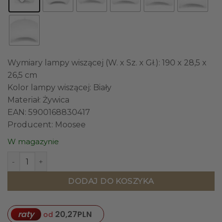
Wymiary lampy wiszącej (W. x Sz. x Gł.): 190 x 28,5 x
26,5 cm
Kolor lampy wiszącej: Biały
Materiał: Żywica
EAN: 5900168830417
Producent: Moosee
W magazynie
ilość LAMPA WISZĄCA kształt inspirowany kulistym obłokiem
DODAJ DO KOSZYKA
raty
20,27
PLN
od