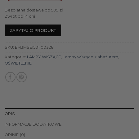
Bezpłatna dostawa od 999 zł
Zwrot do 14 dni
ZAPYTAJ O PRODUKT
SKU:
EM3MSE1501100328
Kategorie:
LAMPY WISZĄCE
,
Lampy wiszące z abażurem
,
OŚWIETLENIE
OPIS
INFORMACJE DODATKOWE
OPINIE (0)