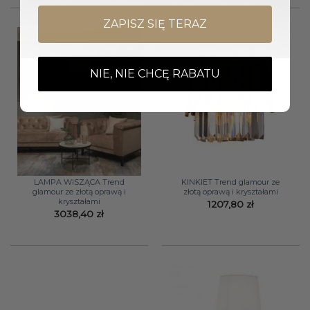
ZAPISZ SIĘ TERAZ
NIE, NIE CHCĘ RABATU
LAMPA WISZĄCA Trend
KINKIET Trend glamour ze
glamour ze złotą oprawą i
złotą oprawą i kryształami
kryształami
1207,80
zł
3038,40
zł