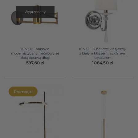
Wyprzedany
KINKIET Varsovia
KINKIET Charlotte klasyczny
modernistyczny metalowy ze
z białym kloszem i szklanym
złotą oprawą długi
kryształem
597,60
zł
1084,50
zł
Promocja!