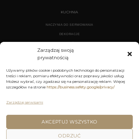
KUCHNIA
NACZYNIA DO SERWOWANIA
DEKORACJE
WYPOSAŻENIE
Zarządzaj swoją
prywatnością
ARCHIWUM
Używamy plików cookie i podobnych technologii do personalizacji
treści i reklam, pomiaru efektywności oraz poprawy jakości usług.
DEKORACJE
Możesz wybrać, czy zgadzasz się na personalizację reklam. Więcej
szczegółów na stronie
https://business.safety.google/privacy/
KUCHNIA
MEBLE
Zarządzaj serwisami
OŚWIETLENIE
AKCEPTUJ WSZYSTKO
POLITYKA PRYWATNOŚCI
REGULAMIN SKLEPU ON-LINE
ODRZUĆ