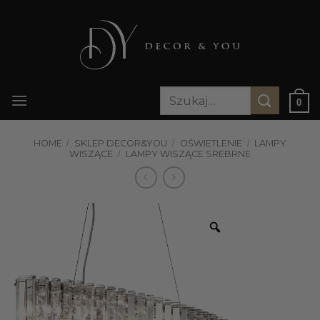
Przewiń
do
zawartości
Szukaj:
0
HOME
/
SKLEP DECOR&YOU
/
OŚWIETLENIE
/
LAMPY
WISZĄCE
/
LAMPY WISZĄCE SREBRNE