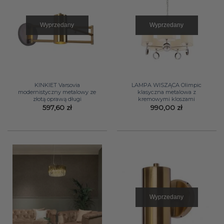
Wyprzedany
Wyprzedany
KINKIET Varsovia
LAMPA WISZĄCA Olimpic
modernistyczny metalowy ze
klasyczna metalowa z
złotą oprawą długi
kremowymi kloszami
597,60
zł
990,00
zł
Wyprzedany