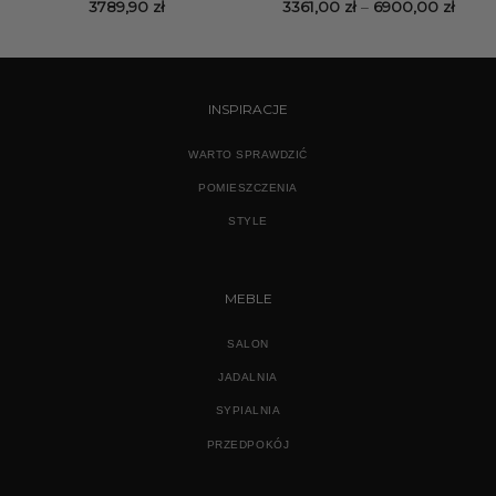
Zakr
3789,90
zł
3361,00
zł
–
6900,00
zł
cen:
od
3361,
do
6900,
INSPIRACJE
WARTO SPRAWDZIĆ
POMIESZCZENIA
STYLE
MEBLE
SALON
JADALNIA
SYPIALNIA
PRZEDPOKÓJ