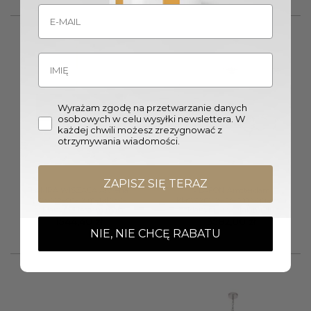
Wyrażam zgodę na przetwarzanie danych
Wyprzedany
osobowych w celu wysyłki newslettera. W
każdej chwili możesz zrezygnować z
otrzymywania wiadomości.
ZAPISZ SIĘ TERAZ
LAMPA WISZĄCA Arwena
PLAFON Amsterdam
nowoczesna z metalowo-
klasyczny ze srebrną oprawą i
szklanym kloszem mała
szklanymi kryształami duży
1544,40
zł
3582,00
zł
NIE, NIE CHCĘ RABATU