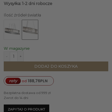
Wysyłka: 1-2 dni robocze
Ilość źródeł światła
W magazynie
ilość LAMPA WISZĄCA Crystal Skye owalna, kryształowa, sre
DODAJ DO KOSZYKA
raty
188,76
PLN
od
Bezpłatna dostawa od 999 zł
Zwrot do 14 dni
ZAPYTAJ O PRODUKT