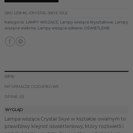
SKU:
LE8-KL-CRYSTAL-SKYE-ISLE
Kategorie:
LAMPY WISZĄCE
,
Lampy wiszące kryształowe
,
Lampy
wiszące srebrne
,
Lampy wiszące szklane
,
OŚWIETLENIE
OPIS
INFORMACJE DODATKOWE
OPINIE (0)
WYGLĄD
Lampa wisząca Crystal Skye w kształcie owalnym to
prawdziwy klejnot oświetleniowy, który rozświetli i