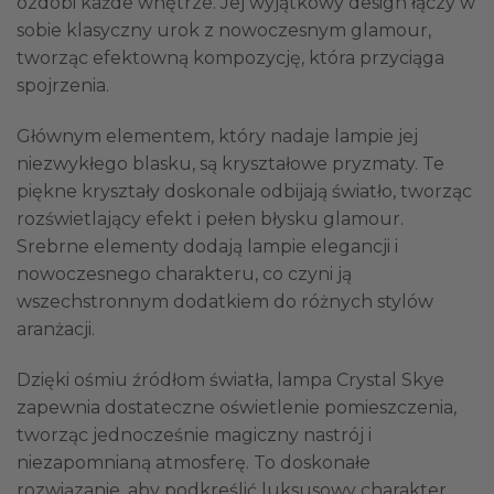
ozdobi każde wnętrze. Jej wyjątkowy design łączy w
sobie klasyczny urok z nowoczesnym glamour,
tworząc efektowną kompozycję, która przyciąga
spojrzenia.
Głównym elementem, który nadaje lampie jej
niezwykłego blasku, są kryształowe pryzmaty. Te
piękne kryształy doskonale odbijają światło, tworząc
rozświetlający efekt i pełen błysku glamour.
Srebrne elementy dodają lampie elegancji i
nowoczesnego charakteru, co czyni ją
wszechstronnym dodatkiem do różnych stylów
aranżacji.
Dzięki ośmiu źródłom światła, lampa Crystal Skye
zapewnia dostateczne oświetlenie pomieszczenia,
tworząc jednocześnie magiczny nastrój i
niezapomnianą atmosferę. To doskonałe
rozwiązanie, aby podkreślić luksusowy charakter