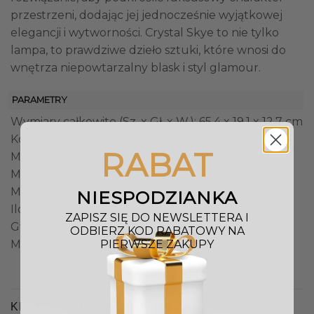
przestrzeni, dodając jej jednocześnie wyjątkowej
elegancji i wytworności. Crystal Skye to nie tylko
lampa, to prawdziwe dzieło sztuki, które wnosi do
wnętrza niepowtarzalny blask i styl glamour.
PARAMETRY
Wymiary całkowite (Sz. x Gł. x W.): 65,4 x 19,1 x 12,7 cm
Kolor: Transparentny, Chrom
RABAT
Materiał: Kryształ, Stal
Minimalny zwis: 30 cm
Maksymalny zwis: 200,7 cm
NIESPODZIANKA
Ilość źródeł światła: 8
ZAPISZ SIĘ DO NEWSLETTERA I
Gwint: G9
ODBIERZ KOD RABATOWY NA
PIERWSZE ZAKUPY
Moc maksymalna: 3,5 W
KLIENCI OGLĄDALI RÓWNIEŻ