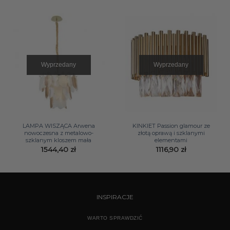
Wyprzedany
Wyprzedany
LAMPA WISZĄCA Arwena
KINKIET Passion glamour ze
nowoczesna z metalowo-
złotą oprawą i szklanymi
szklanym kloszem mała
elementami
1544,40
zł
1116,90
zł
INSPIRACJE
WARTO SPRAWDZIĆ