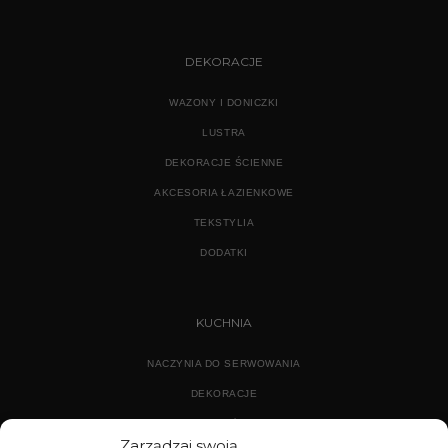
DEKORACJE
WAZONY I DONICZKI
LUSTRA
DEKORACJE ŚCIENNE
AKCESORIA ŁAZIENKOWE
TEKSTYLIA
DODATKI
KUCHNIA
NACZYNIA DO SERWOWANIA
DEKORACJE
WYPOSAŻENIE
Zarządzaj swoją