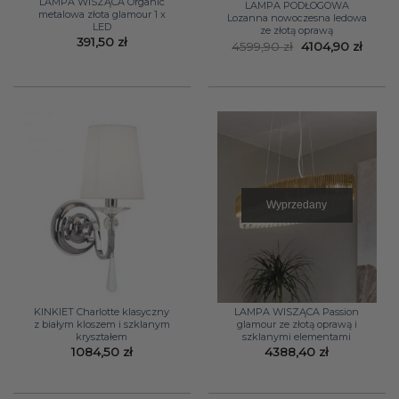
LAMPA WISZĄCA Organic
LAMPA PODŁOGOWA
metalowa złota glamour 1 x
Lozanna nowoczesna ledowa
LED
ze złotą oprawą
391,50
zł
Pierwotna
Aktua
4599,90
zł
4104,90
zł
cena
cena
wynosiła:
wynos
4599,90 zł.
4104,9
Wyprzedany
KINKIET Charlotte klasyczny
LAMPA WISZĄCA Passion
z białym kloszem i szklanym
glamour ze złotą oprawą i
kryształem
szklanymi elementami
1084,50
zł
4388,40
zł