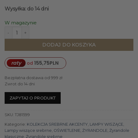
Wysyłka: do 14 dni
W magazynie
ilość LAMPA WISZĄCA chromowana z kryształami klasyczn
DODAJ DO KOSZYKA
raty
155,75
PLN
od
Bezpłatna dostawa od 999 zł
Zwrot do 14 dni
ZAPYTAJ O PRODUKT
SKU:
TJ81599
Kategorie:
KOLEKCJA SREBRNE AKCENTY
,
LAMPY WISZĄCE
,
Lampy wiszące srebrne
,
OŚWIETLENIE
,
ŻYRANDOLE
,
Żyrandole
klasyczne
,
Żyrandole srebrne