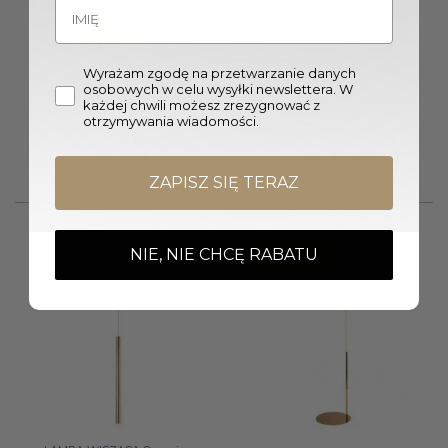
Wyrażam zgodę na przetwarzanie danych
osobowych w celu wysyłki newslettera. W
każdej chwili możesz zrezygnować z
LAMPA WISZĄCA Vogue
LAMPA WISZĄCA Arwena
otrzymywania wiadomości.
metalowo-szklana złota
nowoczesna z metalowo-
glamour 12
szklanym kloszem duża
7235,10
zł
3861,00
zł
ZAPISZ SIĘ TERAZ
Promocja!
NIE, NIE CHCĘ RABATU