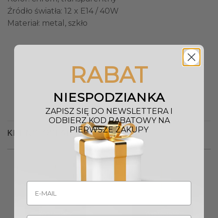
Źródło światła: 12 x E14 / 40W
Materiał: metal, szkło
RABAT
NIESPODZIANKA
ZAPISZ SIĘ DO NEWSLETTERA I
ODBIERZ KOD RABATOWY NA
PIERWSZE ZAKUPY
KLIENCI OGLĄDALI RÓWNIEŻ
Wyprzedany
Wyprzedany