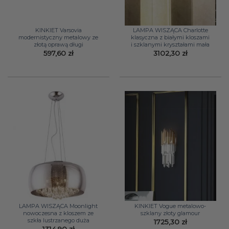
KINKIET Varsovia
LAMPA WISZĄCA Charlotte
modernistyczny metalowy ze
klasyczna z białymi kloszami
złotą oprawą długi
i szklanymi kryształami mała
597,60
zł
3102,30
zł
LAMPA WISZĄCA Moonlight
KINKIET Vogue metalowo-
nowoczesna z kloszem ze
szklany złoty glamour
szkła lustrzanego duża
1725,30
zł
1314,90
zł