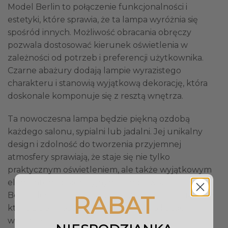
Model Berlin to połączenie funkcjonalności i
estetyki, które sprawia, że ta lampa wyróżnia się
spośród innych. Możliwość obracania obręczy
pozwala dostosować kierunek oświetlenia w
zależności od potrzeb i preferencji użytkownika.
Czarne abażury dodają lampie wyrazistego
charakteru i stanowią wyjątkową dekorację, która
doskonale komponuje się z resztą wnętrza.
Ta nowoczesna lampa będzie piękną ozdobą
każdego salonu, sypialni lub jadalni. Jej unikalny
design i zdolność do tworzenia przyjemnej
atmosfery sprawiają, że staje się nie tylko
praktycznym oświetleniem, ale także wyjątkowym
elementem dekoracyjnym. Lampa wisząca z serii
Berlin doskonale łączy nowoczesność z elegancją
RABAT
które z pewnością wzbogacą i ożywią każde
wnętrze.