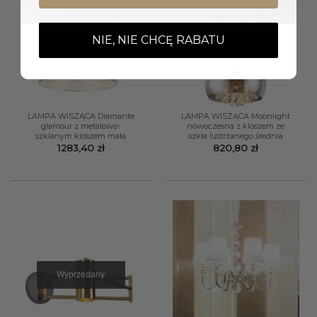
NIE, NIE CHCĘ RABATU
LAMPA WISZĄCA Diamante
LAMPA WISZĄCA Moonlight
glamour z metalowo-
nowoczesna z kloszem ze
szklanym kloszem mała
szkła lustrzanego średnia
1283,40
zł
820,80
zł
Wyprzedany