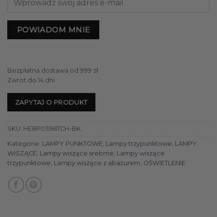
POWIADOM MNIE
Bezpłatna dostawa od 999 zł
Zwrot do 14 dni
ZAPYTAJ O PRODUKT
SKU:
HE8P03967CH-BK
Kategorie:
LAMPY PUNKTOWE
,
Lampy trzypunktowe
,
LAMPY
WISZĄCE
,
Lampy wiszące srebrne
,
Lampy wiszące
trzypunktowe
,
Lampy wiszące z abażurem
,
OŚWIETLENIE