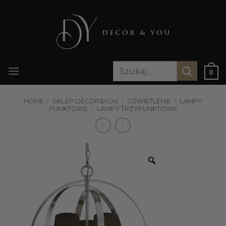
Przewiń
do
zawartości
Szukaj:
0
HOME
/
SKLEP DECOR&YOU
/
OŚWIETLENIE
/
LAMPY
PUNKTOWE
/
LAMPY TRZYPUNKTOWE