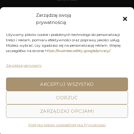
WYPOSAŻENIE
Zarządzaj swoją
prywatnością
ARCHIWUM
Używamy plików cookie i podobnych technologii do personalizacji
treści i reklam, pomiaru efektywności oraz poprawy jakości usług.
DEKORACJE
Możesz wybrać, czy zgadzasz się na personalizację reklam. Więcej
szczegółów na stronie
https://business.safety.google/privacy/
KUCHNIA
MEBLE
Zarządzaj serwisami
OŚWIETLENIE
AKCEPTUJ WSZYSTKO
ODRZUĆ
POLITYKA PRYWATNOŚCI
REGULAMIN SKLEPU ON-LINE
WYSYŁKA
DOSTAWA
ZWROTY I REKLAMACJE
HOME
DECOR AND YOU
ZARZĄDZAJ OPCJAMI
Decor & You | Home Decorations | Home Accessories |
Wszystkie Prawa zastrzeżone 2026 © Realizacja: Pink
Polityka plików cookies
Polityka Prywatności
Shark Media