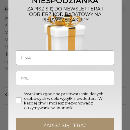
NIESPODZIANKA
ZAPISZ SIĘ DO NEWSLETTERA I
PARAMETRY
ODBIERZ KOD RABATOWY NA
Wymiary (Śr. x W.): 46 x 52 cm
PIERWSZE ZAKUPY
Kolor: Srebrny, Czarny
Materiał: Metal, Tkanina
Minimalny zwis: 66 cm
Maksymalny zwis: 161 cm
Ilość źródeł światła: 3
Gwint: E14
Moc maksymalna: 40W
Wyrażam zgodę na przetwarzanie danych
KLIENCI OGLĄDALI RÓWNIEŻ
osobowych w celu wysyłki newslettera. W
każdej chwili możesz zrezygnować z
otrzymywania wiadomości.
ZAPISZ SIĘ TERAZ