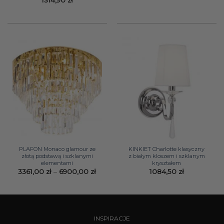
PLAFON Monaco glamour ze
KINKIET Charlotte klasyczny
złotą podstawą i szklanymi
z białym kloszem i szklanym
elementami
kryształem
Zakres
3361,00
zł
–
6900,00
zł
1084,50
zł
cen:
od
3361,00 zł
do
6900,00 zł
INSPIRACJE