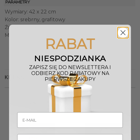
PARAMETRY
Wymiary: 42 x 22 cm
Kolor: srebrny, grafitowy
Źródło światła: 1 x E27 / 60W
Materiał: metal, materiał
RABAT
NIESPODZIANKA
ZAPISZ SIĘ DO NEWSLETTERA I
ODBIERZ KOD RABATOWY NA
KLIENCI OGLĄDALI RÓWNIEŻ
PIERWSZE ZAKUPY
Wyprzedany
Wyprzedany