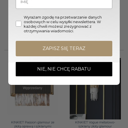
Wyrażam zgodę na przetwarzanie danych
osobowych w celu wysyłki newslettera. W
LAMPA WISZĄCA Diamante
LAMPA WISZĄCA Arwena
każdej chwili możesz zrezygnować z
glamour z metalowo-
nowoczesna z metalowo-
otrzymywania wiadomości.
szklanym kloszem duża
szklanym kloszem mała
1336,50
zł
1544,40
zł
ZAPISZ SIĘ TERAZ
NIE, NIE CHCĘ RABATU
Wyprzedany
KINKIET Passion glamour ze
KINKIET Vogue metalowo-
złotą oprawą i szklanymi
szklany złoty glamour