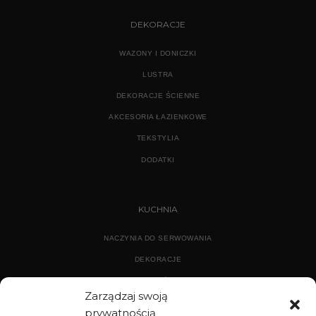
DEKORACJE
WAZONY I DONICZKI
LUSTRA
DEKORACJE ŚCIENNE
AKCESORIA ŁAZIENKOWE
TEKSTYLIA
DODATKI
KUCHNIA
NACZYNIA DO SERWOWANIA
DEKORACJE
WYPOSAŻENIE
Zarządzaj swoją
prywatnością