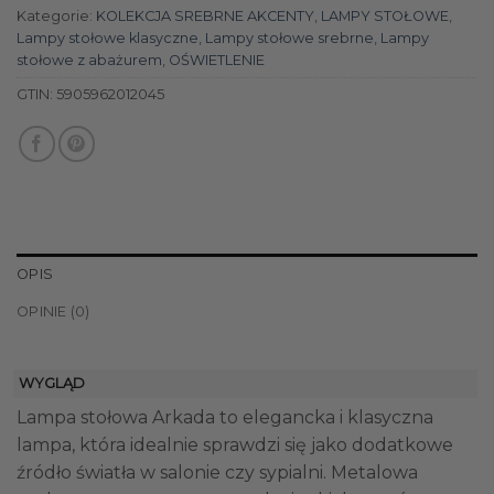
Kategorie:
KOLEKCJA SREBRNE AKCENTY
,
LAMPY STOŁOWE
,
Lampy stołowe klasyczne
,
Lampy stołowe srebrne
,
Lampy
stołowe z abażurem
,
OŚWIETLENIE
GTIN:
5905962012045
OPIS
OPINIE (0)
WYGLĄD
Lampa stołowa Arkada to elegancka i klasyczna
lampa, która idealnie sprawdzi się jako dodatkowe
źródło światła w salonie czy sypialni. Metalowa