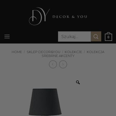
Przewiń
do
zawartości
Szukaj:
0
HOME
/
SKLEP DECOR&YOU
/
KOLEKCJE
/
KOLEKCJA
SREBRNE AKCENTY