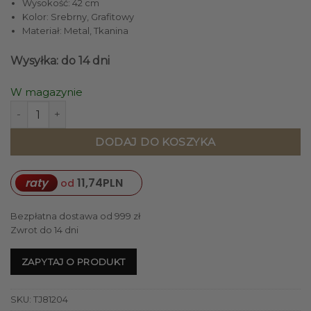
Wysokość: 42 cm
Kolor: Srebrny, Grafitowy
Materiał: Metal, Tkanina
Wysyłka: do 14 dni
W magazynie
ilość LAMPA STOŁOWA srebrna grafitowy abażur styl klasy
DODAJ DO KOSZYKA
raty
11,74
PLN
od
Bezpłatna dostawa od 999 zł
Zwrot do 14 dni
ZAPYTAJ O PRODUKT
SKU:
TJ81204