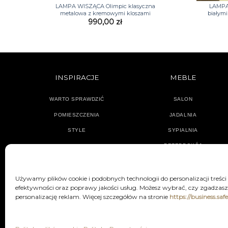
LAMPA WISZĄCA Olimpic klasyczna
LAMPA 
metalowa z kremowymi kloszami
białymi
990,00
zł
INSPIRACJE
MEBLE
WARTO SPRAWDZIĆ
SALON
POMIESZCZENIA
JADALNIA
STYLE
SYPIALNIA
PRZEDPOKÓJ
Używamy plików cookie i podobnych technologii do personalizacji treści
efektywności oraz poprawy jakości usług. Możesz wybrać, czy zgadzasz 
personalizację reklam. Więcej szczegółów na stronie
https://business.saf
POLITYKA PRYWATNOŚCI
REGU