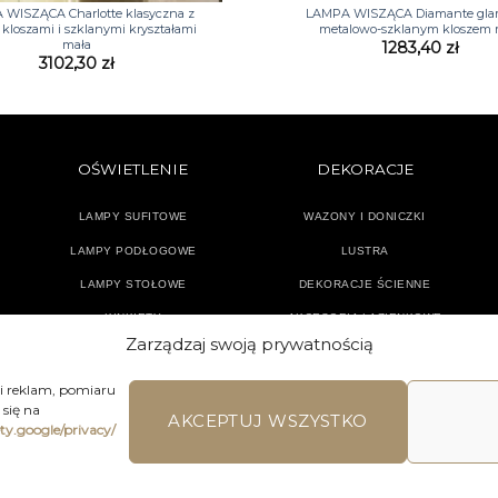
WISZĄCA Charlotte klasyczna z
LAMPA WISZĄCA Diamante gla
 kloszami i szklanymi kryształami
metalowo-szklanym kloszem 
mała
1283,40
zł
3102,30
zł
OŚWIETLENIE
DEKORACJE
LAMPY SUFITOWE
WAZONY I DONICZKI
LAMPY PODŁOGOWE
LUSTRA
LAMPY STOŁOWE
DEKORACJE ŚCIENNE
KINKIETY
AKCESORIA ŁAZIENKOWE
Zarządzaj swoją prywatnością
TEKSTYLIA
DODATKI
 i reklam, pomiaru
się na
AKCEPTUJ WSZYSTKO
ety.google/privacy/
LAMIN SKLEPU ON-LINE
WYSYŁKA
DOSTAWA
ZWROTY I REKLA