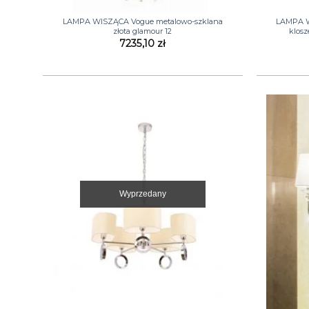
+
+
LAMPA WISZĄCA Vogue metalowo-szklana
LAMPA W
złota glamour 12
klosz
7235,10
zł
Wyprzedany
+
+