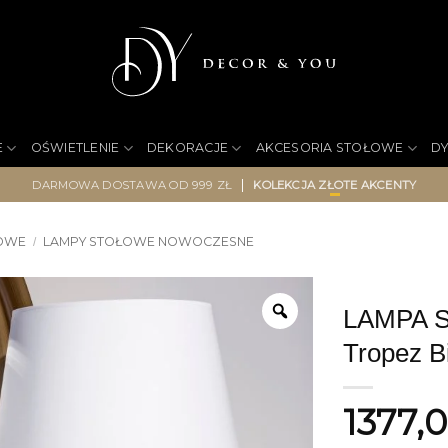
E
OŚWIETLENIE
DEKORACJE
AKCESORIA STOŁOWE
D
|
DARMOWA DOSTAWA OD 999 ZŁ
KOLEKCJA ZŁOTE AKCENTY
ŁOWE
LAMPY STOŁOWE NOWOCZESNE
/
LAMPA S
Tropez B
1377,