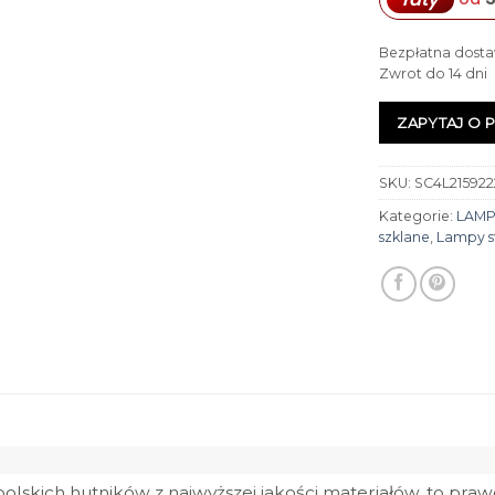
Bezpłatna dosta
Zwrot do 14 dni
ZAPYTAJ O 
SKU:
SC4L215922
Kategorie:
LAMP
szklane
,
Lampy s
skich hutników z najwyższej jakości materiałów, to prawd