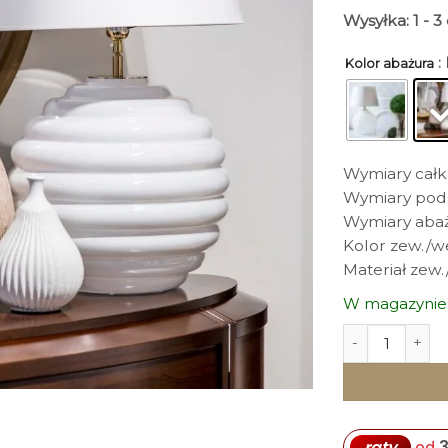
Wysyłka: 1 - 
:
Kolor abażura
Wymiary całko
Wymiary podst
Wymiary abażu
Kolor zew./we
Materiał zew
W magazynie
ilość LAMPA S
3
raty
od