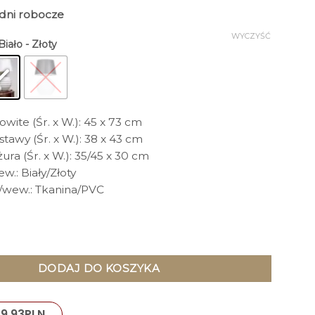
3 dni robocze
WYCZYŚĆ
 Biało - Złoty
wite (Śr. x W.): 45 x 73 cm
awy (Śr. x W.): 38 x 43 cm
ra (Śr. x W.): 35/45 x 30 cm
w.: Biały/Złoty
./wew.: Tkanina/PVC
TOŁOWA 4concepts Saint Tropez Biała
DODAJ DO KOSZYKA
9,93
PLN