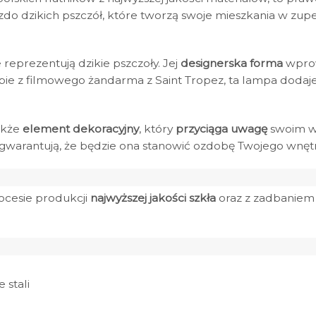
zdo dzikich pszczół, które tworzą swoje mieszkania w zup
 reprezentują dzikie pszczoły. Jej
designerska forma
wprow
sobie z filmowego żandarma z Saint Tropez, ta lampa dod
także
element dekoracyjny
, który
przyciąga uwagę
swoim wy
warantują, że będzie ona stanowić ozdobę Twojego wnętrz
ocesie produkcji
najwyższej jakości szkła
oraz z zadbaniem 
 stali