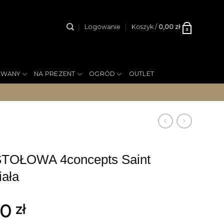
Logowanie
Koszyk /
0,00
zł
0
YWANY
NA PREZENT
OGRÓD
OUTLET
TOŁOWA 4concepts Saint
iała
00
zł