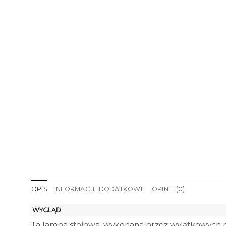
OPIS
INFORMACJE DODATKOWE
OPINIE (0)
WYGLĄD
Ta lampa stołowa, wykonana przez wyjątkowych pol