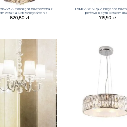
+
ISZĄCA Moonlight nowoczesna z
LAMPA WISZĄCA Elegance nowoc
em ze szkła lustrzanego średnia
perłowo białym kloszem du
820,80
zł
715,50
zł
+