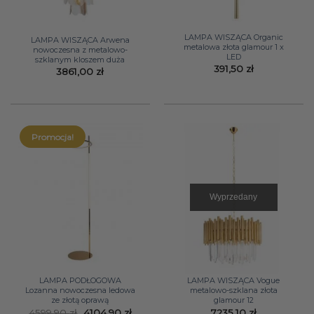
LAMPA WISZĄCA Organic
LAMPA WISZĄCA Arwena
metalowa złota glamour 1 x
nowoczesna z metalowo-
LED
szklanym kloszem duża
391,50
zł
3861,00
zł
Promocja!
Wyprzedany
LAMPA PODŁOGOWA
LAMPA WISZĄCA Vogue
Lozanna nowoczesna ledowa
metalowo-szklana złota
ze złotą oprawą
glamour 12
Pierwotna
Aktualna
4599,90
zł
4104,90
zł
7235,10
zł