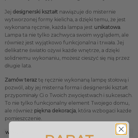
Jej
designerski kształt
nawiązuje do misternie
wytworzonej formy kielicha, a dzięki temu, że jest
wykonana ręcznie, każda lampa jest
unikatowa
.
Lampa ta nie tylko zachwyca swoim wyglądem, ale
również jest wyjątkowo funkcjonalna i trwała. Jej
delikatne światło ożywi każde wnętrze, a dzięki
solidnemu wykonaniu, możesz cieszyć się nią przez
długie lata.
Zamów teraz
tę ręcznie wykonaną lampę stołową i
pozwól, aby jej misterna forma i designerski kształt
przypominały Ci o Twoich zwycięstwach i sukcesach.
To nie tylko funkcjonalny element Twojego domu,
ale również
piękna dekoracja
, która wzbogaci każde
pomieszczenie.
WYKONANIE