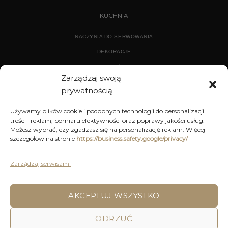
KUCHNIA
NACZYNIA DO SERWOWANIA
DEKORACJE
WYPOSAŻENIE
Zarządzaj swoją
prywatnością
ARCHIWUM
Używamy plików cookie i podobnych technologii do personalizacji
treści i reklam, pomiaru efektywności oraz poprawy jakości usług.
DEKORACJE
Możesz wybrać, czy zgadzasz się na personalizację reklam. Więcej
szczegółów na stronie
https://business.safety.google/privacy/
KUCHNIA
MEBLE
Zarządzaj serwisami
OŚWIETLENIE
AKCEPTUJ WSZYSTKO
POLITYKA PRYWATNOŚCI
REGULAMIN SKLEPU ON-LINE
ODRZUĆ
WYSYŁKA
DOSTAWA
ZWROTY I REKLAMACJE
HOME