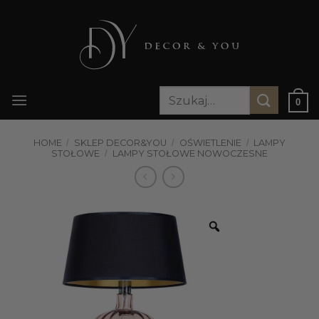
Przewiń
do
zawartości
Szukaj:
0
HOME
/
SKLEP DECOR&YOU
/
OŚWIETLENIE
/
LAMPY
STOŁOWE
/
LAMPY STOŁOWE NOWOCZESNE