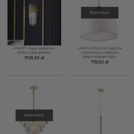
Wyprzedany
KINKIET Vogue metalowo-
LAMPA WISZĄCA Elegance
szklany złoty glamour
nowoczesna z perłowo
białym kloszem duża
1725,30
zł
715,50
zł
Wyprzedany