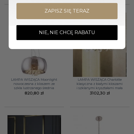
ZAPISZ SIĘ TERAZ
NIE, NIE CHCĘ RABATU
LAMPA WISZĄCA Moonlight
LAMPA WISZĄCA Charlotte
nowoczesna z kloszem ze
klasyczna z białymi kloszami
szkła lustrzanego średnia
i szklanymi kryształami mała
820,80
zł
3102,30
zł