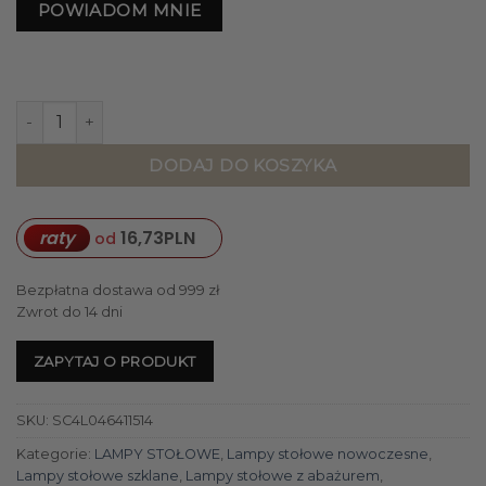
POWIADOM MNIE
ilość LAMPA STOŁOWA 4concepts Bristol Transparentna M
DODAJ DO KOSZYKA
raty
16,73
PLN
od
Bezpłatna dostawa od 999 zł
Zwrot do 14 dni
ZAPYTAJ O PRODUKT
SKU:
SC4L046411514
Kategorie:
LAMPY STOŁOWE
,
Lampy stołowe nowoczesne
,
Lampy stołowe szklane
,
Lampy stołowe z abażurem
,