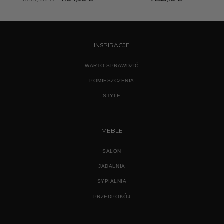
cena
cena
wynosiła:
wynosi:
4599,90 zł.
4104,90 zł.
INSPIRACJE
WARTO SPRAWDZIĆ
POMIESZCZENIA
STYLE
MEBLE
SALON
JADALNIA
SYPIALNIA
PRZEDPOKÓJ