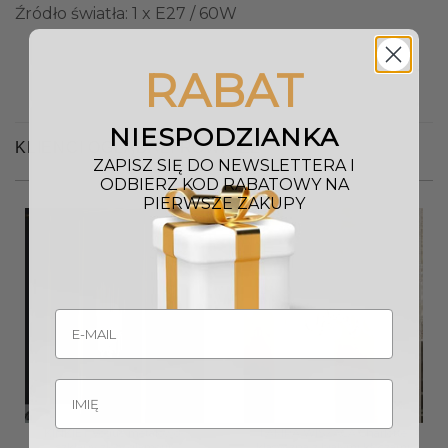
Źródło światła: 1 x E27 / 60W
RABAT
NIESPODZIANKA
KLIENCI OGLĄDALI RÓWNIEŻ
ZAPISZ SIĘ DO NEWSLETTERA I
ODBIERZ KOD RABATOWY NA
PIERWSZE ZAKUPY
KINKIET Vogue metalowo-
LAMPA WISZĄCA Charlotte
szklany złoty glamour
klasyczna z białymi kloszami