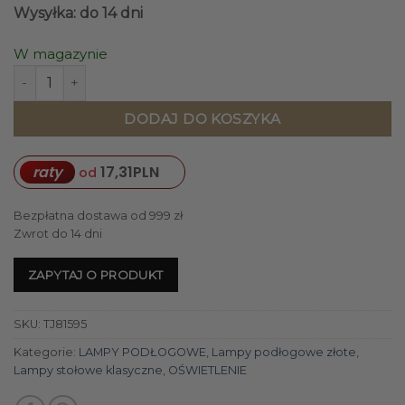
Wysyłka: do 14 dni
W magazynie
ilość LAMPA PODŁOGOWA kremowy abażur złote wykończeni
DODAJ DO KOSZYKA
raty
17,31
PLN
od
Bezpłatna dostawa od 999 zł
Zwrot do 14 dni
ZAPYTAJ O PRODUKT
SKU:
TJ81595
Kategorie:
LAMPY PODŁOGOWE
,
Lampy podłogowe złote
,
Lampy stołowe klasyczne
,
OŚWIETLENIE