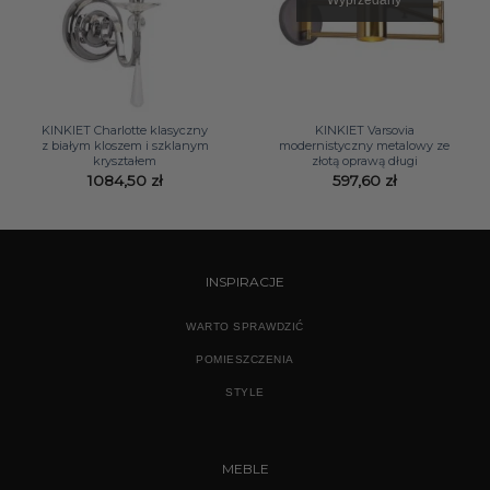
KINKIET Charlotte klasyczny
KINKIET Varsovia
z białym kloszem i szklanym
modernistyczny metalowy ze
kryształem
złotą oprawą długi
1084,50
zł
597,60
zł
INSPIRACJE
WARTO SPRAWDZIĆ
POMIESZCZENIA
STYLE
MEBLE