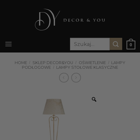
Przewiń
do
zawartości
Szukaj:
0
HOME
/
SKLEP DECOR&YOU
/
OŚWIETLENIE
/
LAMPY
PODŁOGOWE
/
LAMPY STOŁOWE KLASYCZNE