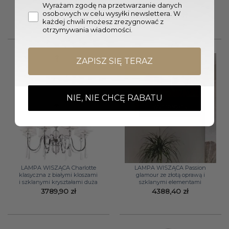
Wyrażam zgodę na przetwarzanie danych
i szklanymi kryształami mała
1725,30
zł
osobowych w celu wysyłki newslettera. W
3102,30
zł
każdej chwili możesz zrezygnować z
otrzymywania wiadomości.
ZAPISZ SIĘ TERAZ
NIE, NIE CHCĘ RABATU
Wyprzedany
LAMPA WISZĄCA Charlotte
LAMPA WISZĄCA Passion
klasyczna z białymi kloszami
glamour ze złotą oprawą i
i szklanymi kryształami duża
szklanymi elementami
3789,90
zł
4388,40
zł