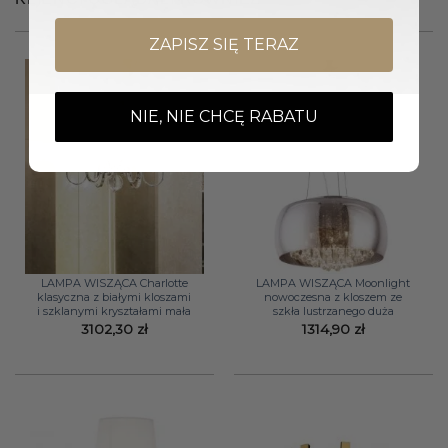
ZAPISZ SIĘ TERAZ
NIE, NIE CHCĘ RABATU
LAMPA WISZĄCA Charlotte
LAMPA WISZĄCA Moonlight
klasyczna z białymi kloszami
nowoczesna z kloszem ze
i szklanymi kryształami mała
szkła lustrzanego duża
3102,30
zł
1314,90
zł