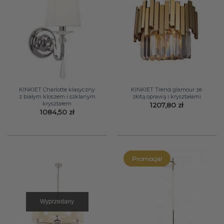
KINKIET Charlotte klasyczny
KINKIET Trend glamour ze
z białym kloszem i szklanym
złotą oprawą i kryształami
kryształem
1207,80
zł
1084,50
zł
Promocja!
Wyprzedany