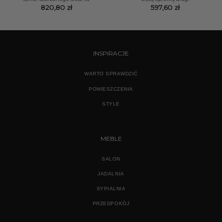
820,80
zł
597,60
zł
INSPIRACJE
WARTO SPRAWDZIĆ
POMIESZCZENIA
STYLE
MEBLE
SALON
JADALNIA
SYPIALNIA
PRZEDPOKÓJ