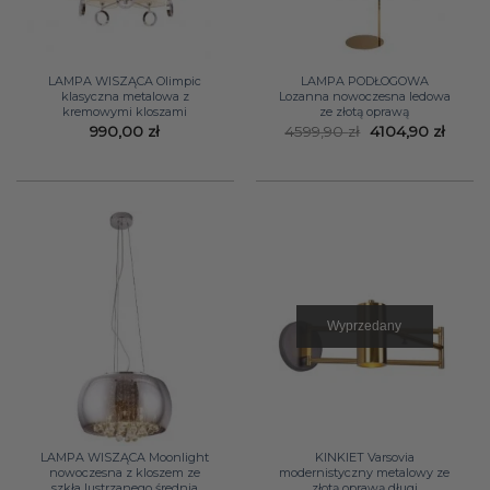
LAMPA WISZĄCA Olimpic
LAMPA PODŁOGOWA
klasyczna metalowa z
Lozanna nowoczesna ledowa
kremowymi kloszami
ze złotą oprawą
Pierwotna
Aktua
990,00
zł
4599,90
zł
4104,90
zł
cena
cena
wynosiła:
wynos
4599,90 zł.
4104,9
Wyprzedany
LAMPA WISZĄCA Moonlight
KINKIET Varsovia
nowoczesna z kloszem ze
modernistyczny metalowy ze
szkła lustrzanego średnia
złotą oprawą długi