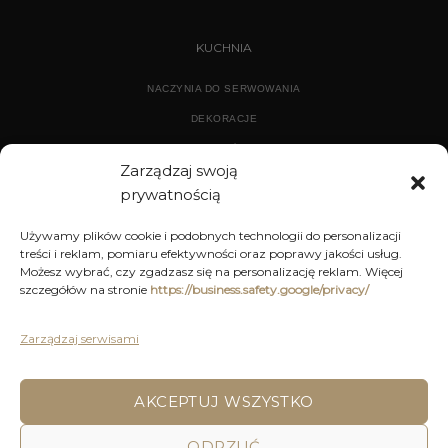
KUCHNIA
NACZYNIA DO SERWOWANIA
DEKORACJE
WYPOSAŻENIE
Zarządzaj swoją
prywatnością
ARCHIWUM
Używamy plików cookie i podobnych technologii do personalizacji
treści i reklam, pomiaru efektywności oraz poprawy jakości usług.
DEKORACJE
Możesz wybrać, czy zgadzasz się na personalizację reklam. Więcej
szczegółów na stronie
https://business.safety.google/privacy/
KUCHNIA
MEBLE
Zarządzaj serwisami
OŚWIETLENIE
AKCEPTUJ WSZYSTKO
ODRZUĆ
POLITYKA PRYWATNOŚCI
REGULAMIN SKLEPU ON-LINE