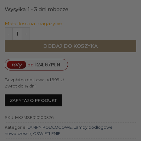
Wysyłka: 1 - 3 dni robocze
Mała ilość na magazynie
ilość LAMPA PODŁOGOWA czarna w kształcie człowieka, sze
DODAJ DO KOSZYKA
raty
124,67
PLN
od
Bezpłatna dostawa od 999 zł
Zwrot do 14 dni
ZAPYTAJ O PRODUKT
SKU:
HK3MSE010100326
Kategorie:
LAMPY PODŁOGOWE
,
Lampy podłogowe
nowoczesne
,
OŚWIETLENIE