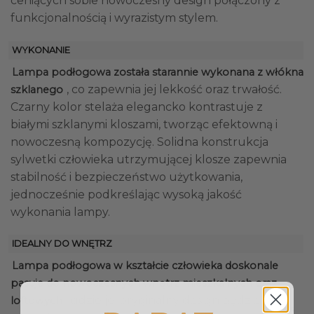
ceniących sobie nowoczesny design połączony z
funkcjonalnością i wyrazistym stylem.
WYKONANIE
Lampa podłogowa została starannie wykonana z włókna
, co zapewnia jej lekkość oraz trwałość.
szklanego
Czarny kolor stelaża elegancko kontrastuje z
białymi szklanymi kloszami, tworząc efektowną i
nowoczesną kompozycję. Solidna konstrukcja
sylwetki człowieka utrzymującej klosze zapewnia
stabilność i bezpieczeństwo użytkowania,
jednocześnie podkreślając wysoką jakość
wykonania lampy.
IDEALNY DO WNĘTRZ
Lampa podłogowa w kształcie człowieka doskonale
pasuje do nowoczesnych wnętrz mieszkalnych oraz
, gdzie jej oryginalny design będzie
loftowych