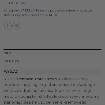
SKU:
KE185305
Kategorie:
KRZESŁA
,
Krzesła z podłokietnikiem
,
Krzesła ze
złotymi nogami
,
Krzesła złote
,
MEBLE
OPIS
OPINIE (0)
WYGLĄD
Nasze
to kwintesencja
kremowo-złote krzesło
nowoczesnej elegancji, która wniesie do każdego
wnętrza odrobinę luksusu. Stabilne, złote nogi z
metalu dodają konstrukcji lekkości i wyrafinowania,
stanowiąc idealne uzupełnienie kremowego