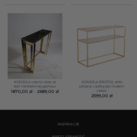
KONSOLA czarno-złota ze
KONSOLA BRISTOL złoto
stali nierdzewnej glamour
szklana z półką styl modern
classic
Zakres
1870,00
zł
–
2689,00
zł
cen:
2599,00
zł
od
1870,00 zł
do
2689,00 zł
INSPIRACJE
WARTO SPRAWDZIĆ