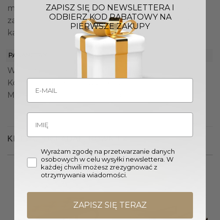
ZAPISZ SIĘ DO NEWSLETTERA I
minimalistycznemu designowi świetnie uzupełni
ODBIERZ KOD RABATOWY NA
zarówno jasne, przestronne wnętrza, jak i bardziej
PIERWSZE ZAKUPY
kameralne aranżacje.
PARAMETRY
Wymiary krzesła (Sz. x Gł. x W.): 61 x 56 x 80 cm
Kolor krzesła: Kremowy, Złoty
Materiał: Tapicerka, Stal nierdzewna
KLIENCI OGLĄDALI RÓWNIEŻ
Wyrażam zgodę na przetwarzanie danych
osobowych w celu wysyłki newslettera. W
każdej chwili możesz zrezygnować z
otrzymywania wiadomości.
Promocja!
ZAPISZ SIĘ TERAZ