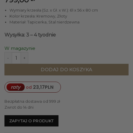
Wymiary krzesła (Sz. x Gł. x W.): 61 x 56 x 80 cm
Kolor krzesła: Kremowy, Złoty
Materiał: Tapicerka, Stal nierdzewna
Wysyłka: 3 – 4 tyodnie
W magazynie
ilość KRZESŁO na złotych nogach, kremowe siedzisko i opa
DODAJ DO KOSZYKA
raty
23,17
PLN
od
Bezpłatna dostawa od 999 zł
Zwrot do 14 dni
ZAPYTAJ O PRODUKT