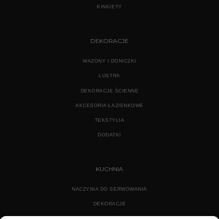
KINKIETY
DEKORACJE
WAZONY I DONICZKI
LUSTRA
DEKORACJE ŚCIENNE
AKCESORIA ŁAZIENKOWE
TEKSTYLIA
DODATKI
KUCHNIA
NACZYNIA DO SERWOWANIA
DEKORACJE
WYPOSAŻENIE