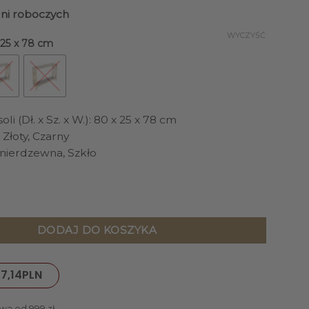
dni roboczych
WYCZYŚĆ
x 25 x 78 cm
i (Dł. x Sz. x W.): 80 x 25 x 78 cm
 Złoty, Czarny
l nierdzewna, Szkło
z półką czarne szkło złota rama glamour
DODAJ DO KOSZYKA
7,14
PLN
wa od 999 zł