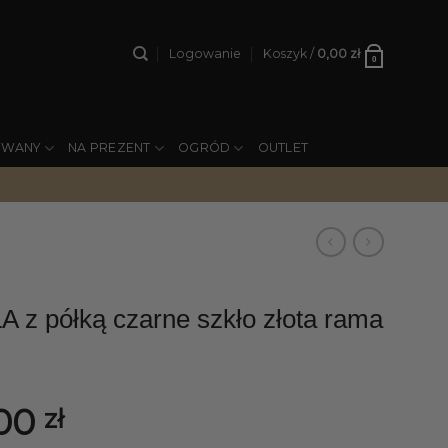
Logowanie
Koszyk /
0,00
zł
0
YWANY
NA PREZENT
OGRÓD
OUTLET
z półką czarne szkło złota rama
,00
zł