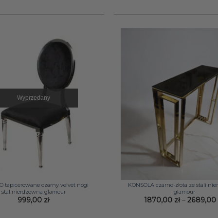
Wyprzedany
+
 tapicerowane czarny velvet nogi
KONSOLA czarno-złota ze stali ni
stal nierdzewna glamour
glamour
999,00
zł
1870,00
zł
–
2689,0