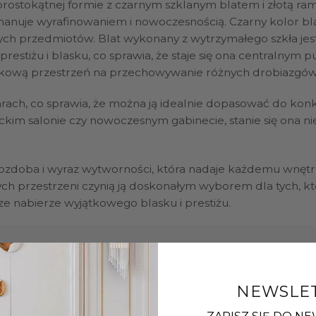
 prostokątnej formie z czarnym szklanym blatem i złotą ra
anuje wyrafinowaniem i nowoczesnością. Czarny kolor blat
ych przedmiotów. Blat wykonany z wytrzymałego szkła jest 
 prestiżu i blasku, co sprawia, że staje się ona centraln
atkową przestrzeń na przechowywanie różnych drobiazgów
rach, co sprawia, że można ją idealnie dopasować do konkr
anckim salonie czy nowoczesnym gabinecie, stanie się ona 
 ozdoba i wyraz wytworności, która nadaje każdemu wnętrz
h przestrzeni czynią ją doskonałym wyborem dla tych, któr
ze nabierze wyjątkowego blasku i prestiżu.
zej jakości materiałów, takich jak stal nierdzewna i szkło, 
NEWSLE
cza w nowoczesnych aranżacjach wnętrz, gdzie dominują zł