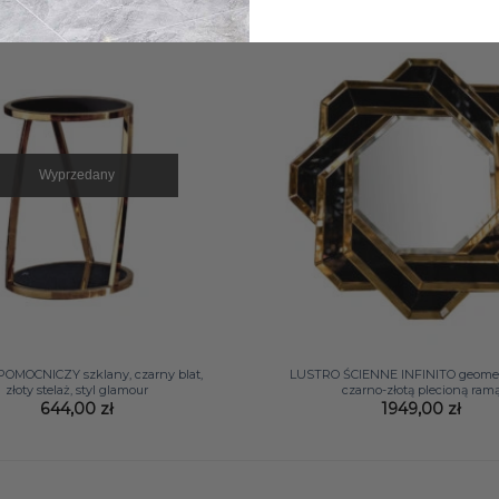
Wyprzedany
+
POMOCNICZY szklany, czarny blat,
LUSTRO ŚCIENNE INFINITO geomet
złoty stelaż, styl glamour
czarno-złotą plecioną ram
644,00
zł
1949,00
zł