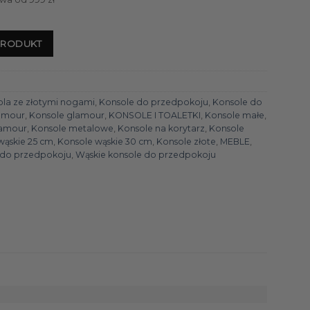
PRODUKT
la ze złotymi nogami
,
Konsole do przedpokoju
,
Konsole do
amour
,
Konsole glamour
,
KONSOLE I TOALETKI
,
Konsole małe
,
lamour
,
Konsole metalowe
,
Konsole na korytarz
,
Konsole
wąskie 25 cm
,
Konsole wąskie 30 cm
,
Konsole złote
,
MEBLE
,
 do przedpokoju
,
Wąskie konsole do przedpokoju