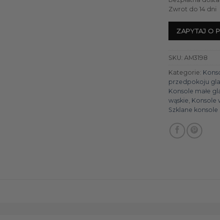
Zwrot do 14 dni
ZAPYTAJ O 
SKU:
AM3198
Kategorie:
Konso
przedpokoju gl
Konsole małe g
wąskie
,
Konsole 
Szklane konsole