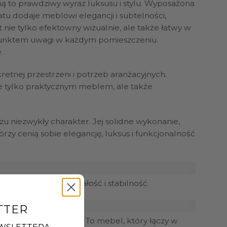
mą to prawdziwy wyraz luksusu i stylu. Wyposażona
u dodaje meblowi elegancji i subtelności,
nie tylko efektowny wizualnie, ale także łatwy w
ym punktem uwagi w każdym pomieszczeniu.
.
etnej przestrzeni i potrzeb aranżacyjnych.
nie tylko praktycznym meblem, ale także
u niezwykły charakter. Jej solidne wykonanie,
zy cenią sobie elegancję, luksus i funkcjonalność
co gwarantuje jej trwałość i stabilność.
TTER
oto-szklane dodatki. To mebel, który łączy w