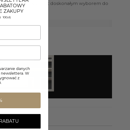
EWSLETTERA
jest doskonałym wyborem do
la w stylu glamour
 RABATOWY
chu glamour.
E ZAKUPY
 100zł)
arzanie danych
 newslettera. W
zygnować z
.
%
 RABATU