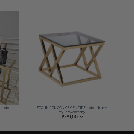
1870,00 zł
do
2689,00 zł
+
złoto
STOLIK POMOCNICZY EMPIRE złoto szklany
I
styl nowoczesny
1979,00
zł