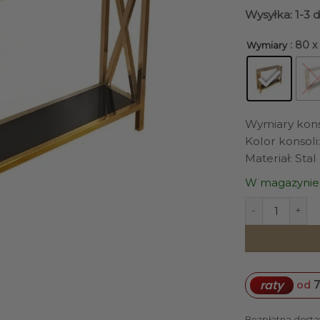
Wysyłka: 1-3 
: 80 
Wymiary
Wymiary konsol
Kolor konsoli:
Materiał: Sta
W magazynie
ilość KONSOLA 
7
raty
od
Bezpłatna dosta