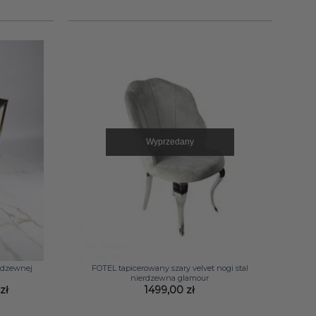
Wyprzedany
+
erdzewnej
FOTEL tapicerowany szary velvet nogi stal
nierdzewna glamour
Zakres
0
zł
1499,00
zł
cen:
od