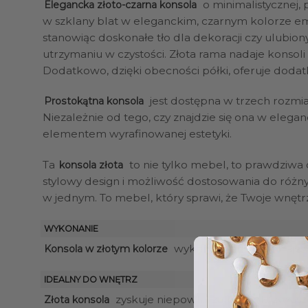
o minimalistycznej,
Elegancka złoto-czarna konsola
w szklany blat w eleganckim, czarnym kolorze em
stanowiąc doskonałe tło dla dekoracji czy ulubion
utrzymaniu w czystości. Złota rama nadaje konsoli
Dodatkowo, dzięki obecności półki, oferuje dod
jest dostępna w trzech rozmia
Prostokątna konsola
Niezależnie od tego, czy znajdzie się ona w eleg
elementem wyrafinowanej estetyki.
Ta
to nie tylko mebel, to prawdziwa
konsola złota
stylowy design i możliwość dostosowania do różnyc
w jednym. To mebel, który sprawi, że Twoje wnętr
WYKONANIE
wykonana została z najwyżs
Konsola w złotym kolorze
IDEALNY DO WNĘTRZ
zyskuje niepowtarzalny urok, zwłasz
Złota konsola