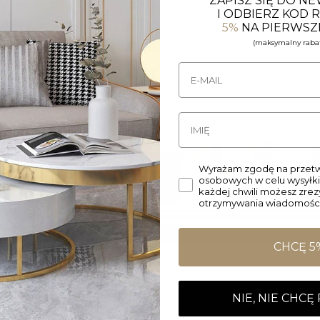
ZAPISZ SIĘ DO N
o wyjątkowy wygląd, jak i miejsce do przechowywania.
Konso
I ODBIERZ KOD
a forma doskonale wpisuje się w aranżacje utrzymane w du
5%
NA PIERWSZ
(maksymalny rabat
100 x 30 x 78 cm / 120 x 40 x 78 cm
Wyrażam zgodę na przetw
osobowych w celu wysyłki
każdej chwili możesz zre
otrzymywania wiadomości
CHCĘ 5
NIE, NIE CHCĘ