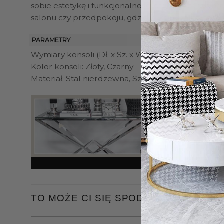
sobie estetykę i funkcjonalność, oferując zarówn
salonu czy przedpokoju, gdzie jej minimalistyczn
PARAMETRY
Wymiary konsoli (Dł. x Sz. x W.): 80 x 25 x 78 cm / 
Kolor konsoli: Złoty, Czarny
Materiał: Stal nierdzewna, Szkło
TO MOŻE CI SIĘ SPODOBAĆ…