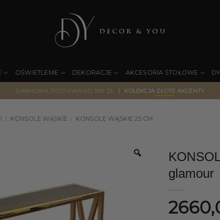
E
OŚWIETLENIE
DEKORACJE
AKCESORIA STOŁOWE
D
|
DARMOWA DOSTAWA OD 999 ZŁ
KOLEKCJA ZŁOTE AKCENTY
I
KONSOLE WĄSKIE
KONSOLE WĄSKIE 25 CM
/
/
KONSOLA 
glamour
2660