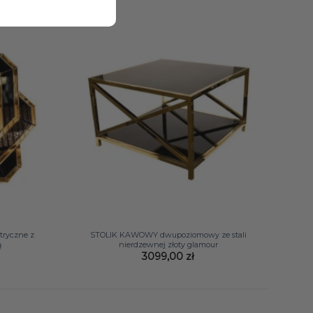
+
ryczne z
STOLIK KAWOWY dwupoziomowy ze stali
ą
nierdzewnej złoty glamour
3099,00
zł