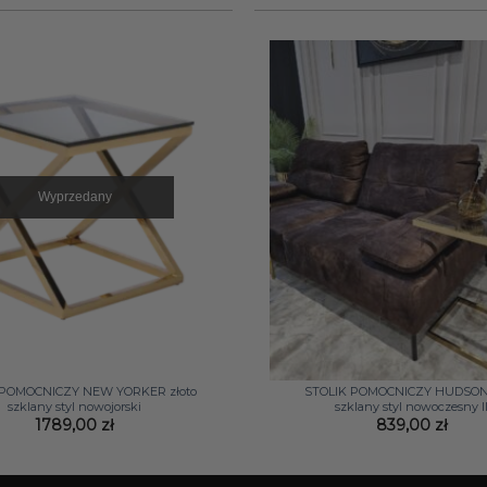
Wyprzedany
+
 POMOCNICZY NEW YORKER złoto
STOLIK POMOCNICZY HUDSON 
szklany styl nowojorski
szklany styl nowoczesny I
1789,00
zł
839,00
zł