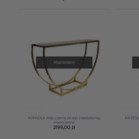
Wyprzedany
+
+
KONSOLA złoto-czarna ze stali nierdzewnej
KRZESŁO
nowoczesna
2199,00
zł