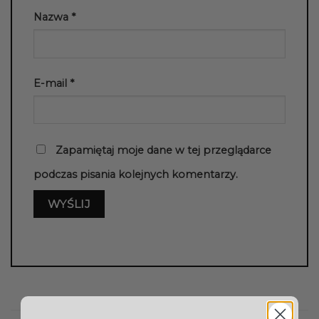
Nazwa
*
E-mail
*
Zapamiętaj moje dane w tej przeglądarce
podczas pisania kolejnych komentarzy.