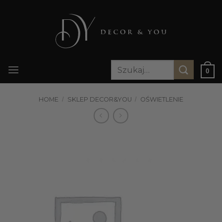
Przewiń
do
zawartości
Szukaj:
0
HOME
/
SKLEP DECOR&YOU
/
OŚWIETLENIE