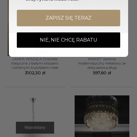
ZAPISZ SIĘ TERAZ
Wyprzedany
NIE, NIE CHCĘ RABATU
LAMPA WISZĄCA Charlotte
KINKIET Varsovia
klasyczna z białymi kloszami
modernistyczny metalowy ze
i szklanymi kryształami mała
złotą oprawą długi
3102,30
zł
597,60
zł
Wyprzedany