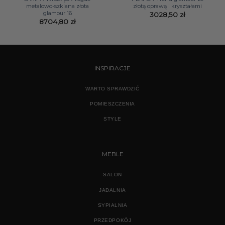
metalowo-szklana złota
złotą oprawą i kryształami
glamour 16
3028,50
zł
8704,80
zł
INSPIRACJE
WARTO SPRAWDZIĆ
POMIESZCZENIA
STYLE
MEBLE
SALON
JADALNIA
SYPIALNIA
PRZEDPOKÓJ