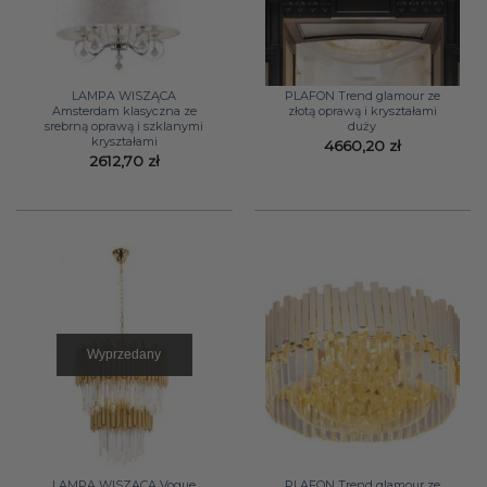
LAMPA WISZĄCA
PLAFON Trend glamour ze
Amsterdam klasyczna ze
złotą oprawą i kryształami
srebrną oprawą i szklanymi
duży
kryształami
4660,20
zł
2612,70
zł
Wyprzedany
LAMPA WISZĄCA Vogue
PLAFON Trend glamour ze