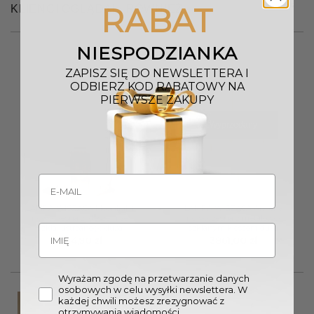
RABAT
KLIENCI OGLĄDALI RÓWNIEŻ
NIESPODZIANKA
ZAPISZ SIĘ DO NEWSLETTERA I
ODBIERZ KOD RABATOWY NA
PIERWSZE ZAKUPY
Wyprzedany
LAMPA WISZĄCA Moonlight
LAMPA WISZĄCA Arwena
nowoczesna z kloszem ze
nowoczesna z metalowo-
szkła lustrzanego duża
szklanym kloszem duża
1314,90
zł
3861,00
zł
Wyrażam zgodę na przetwarzanie danych
osobowych w celu wysyłki newslettera. W
każdej chwili możesz zrezygnować z
otrzymywania wiadomości.