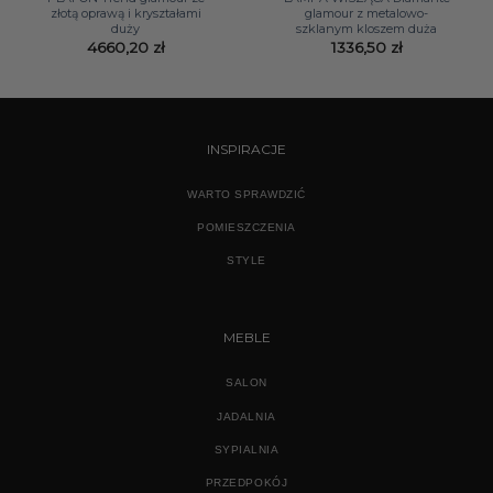
złotą oprawą i kryształami
glamour z metalowo-
duży
szklanym kloszem duża
4660,20
zł
1336,50
zł
INSPIRACJE
WARTO SPRAWDZIĆ
POMIESZCZENIA
STYLE
MEBLE
SALON
JADALNIA
SYPIALNIA
PRZEDPOKÓJ