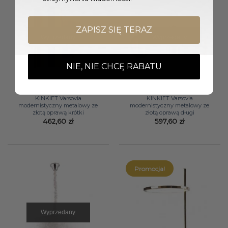
ZAPISZ SIĘ TERAZ
Wyprzedany
Wyprzedany
NIE, NIE CHCĘ RABATU
KINKIET Varsovia
KINKIET Varsovia
modernistyczny metalowy ze
modernistyczny metalowy ze
złotą oprawą krótki
złotą oprawą długi
462,60
zł
597,60
zł
Promocja!
Wyprzedany