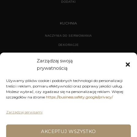
DODATKI
KUCHNIA
NACZYNIA DO SERWOWANIA
DEKORACJE
WYPOSAŻENIE
Zarządzaj swoją
prywatnością
ARCHIWUM
Używamy plików cookie i podobnych technologii do personalizacji
treści i reklam, pomiaru efektywności oraz poprawy jakości usług.
DEKORACJE
Możesz wybrać, czy zgadzasz się na personalizację reklam. Więcej
szczegółów na stronie
https://business.safety.google/privacy/
KUCHNIA
MEBLE
Zarządzaj serwisami
OŚWIETLENIE
AKCEPTUJ WSZYSTKO