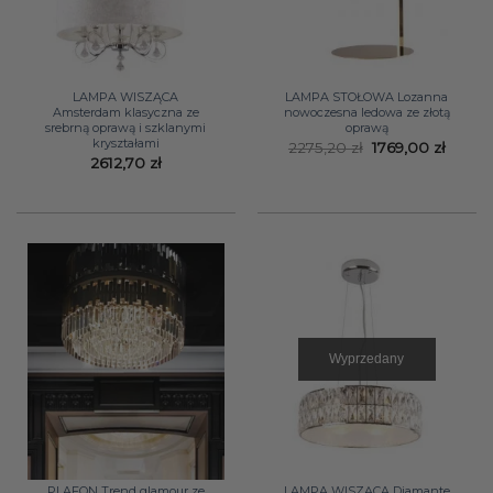
LAMPA WISZĄCA
LAMPA STOŁOWA Lozanna
Amsterdam klasyczna ze
nowoczesna ledowa ze złotą
srebrną oprawą i szklanymi
oprawą
kryształami
Pierwotna
Aktua
2275,20
zł
1769,00
zł
cena
cena
2612,70
zł
wynosiła:
wynosi
2275,20 zł.
1769,0
Wyprzedany
PLAFON Trend glamour ze
LAMPA WISZĄCA Diamante