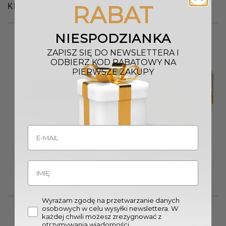
RABAT
KLIENCI OGLĄDALI RÓWNIEŻ
NIESPODZIANKA
ZAPISZ SIĘ DO NEWSLETTERA I
ODBIERZ KOD RABATOWY NA
PIERWSZE ZAKUPY
Wyprzedany
LAMPA WISZĄCA Olimpic
PLAFON Trend glamour ze
klasyczna metalowa z
złotą oprawą i kryształami
kremowymi kloszami
3028,50
zł
990,00
zł
Wyrażam zgodę na przetwarzanie danych
osobowych w celu wysyłki newslettera. W
każdej chwili możesz zrezygnować z
otrzymywania wiadomości.