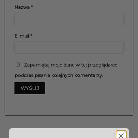
Nazwa
*
E-mail
*
Zapamiętaj moje dane w tej przeglądarce
podczas pisania kolejnych komentarzy.