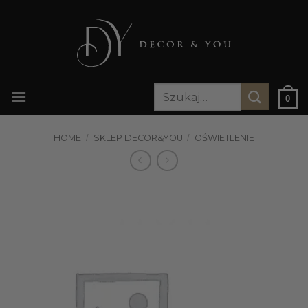
Przewiń
do
zawartości
Szukaj:
0
HOME
/
SKLEP DECOR&YOU
/
OŚWIETLENIE