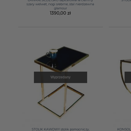
ŁAWKA/SIEDZISKO tapicerowana ciemny
STOL
szary welwet, nogi srebrne, stal nierdzewna
glamour
1390,00
zł
Wyprzedany
+
+
STOLIK KAWOWY stolik pomocniczy,
KONSOLA 