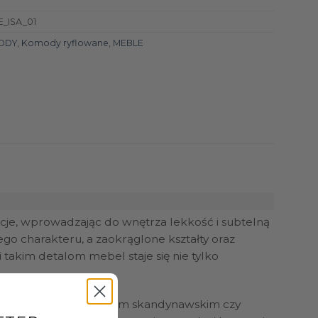
_ISA_01
ODY
,
Komody ryflowane
,
MEBLE
cje, wprowadzając do wnętrza lekkość i subtelną
go charakteru, a zaokrąglone kształty oraz
takim detalom mebel staje się nie tylko
ych inspirowanych stylem skandynawskim czy