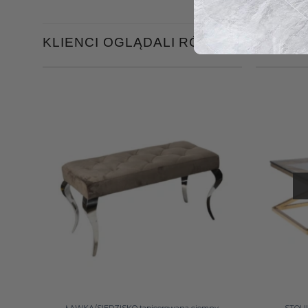
KLIENCI OGLĄDALI RÓWNIEŻ
+
+