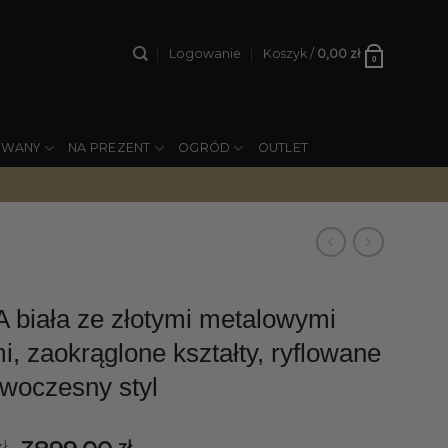
Logowanie
Koszyk /
0,00
zł
0
YWANY
NA PREZENT
OGRÓD
OUTLET
iała ze złotymi metalowymi
, zaokrąglone kształty, ryflowane
owoczesny styl
zł
zł