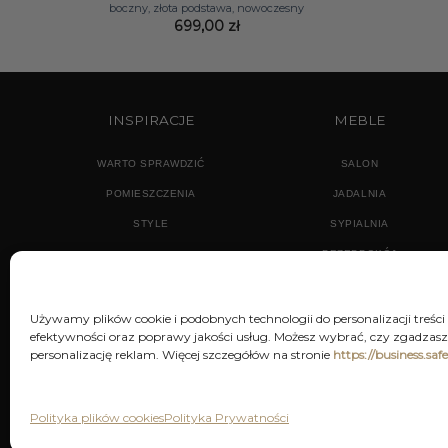
boczny, złota podstawa, nowoczesny
699,00
zł
INSPIRACJE
MEBLE
WARTO SPRAWDZIĆ
SALON
POMIESZCZENIA
JADALNIA
STYLE
SYPIALNIA
PRZEDPOKÓJ
Używamy plików cookie i podobnych technologii do personalizacji treści
efektywności oraz poprawy jakości usług. Możesz wybrać, czy zgadzasz 
personalizację reklam. Więcej szczegółów na stronie
https://business.saf
POLITYKA PRYWATNOŚCI
REGU
Polityka plików cookies
Polityka Prywatności
Decor & You | Home Decorati