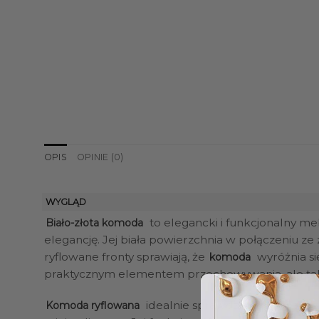
OPIS
OPINIE (0)
WYGLĄD
to elegancki i funkcjonalny m
Biało-złota komoda
elegancję. Jej biała powierzchnia w połączeniu z
ryflowane fronty sprawiają, że
wyróżnia si
komoda
praktycznym elementem przechowywania, ale takż
idealnie sprawdzi się w przest
Komoda ryflowana