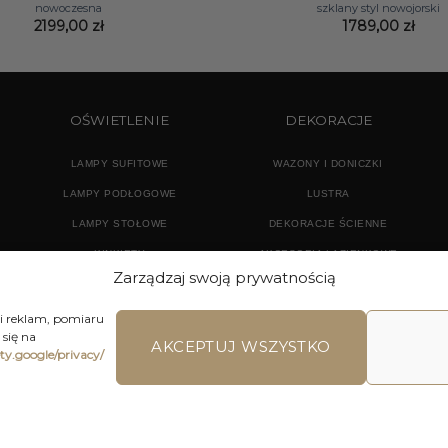
nowoczesna
szklany styl nowojorski
2199,00
zł
1789,00
zł
OŚWIETLENIE
DEKORACJE
LAMPY SUFITOWE
WAZONY I DONICZKI
LAMPY PODŁOGOWE
LUSTRA
LAMPY STOŁOWE
DEKORACJE ŚCIENNE
KINKIETY
AKCESORIA ŁAZIENKOWE
Zarządzaj swoją prywatnością
TEKSTYLIA
DODATKI
 i reklam, pomiaru
się na
AKCEPTUJ WSZYSTKO
ety.google/privacy/
LAMIN SKLEPU ON-LINE
WYSYŁKA
DOSTAWA
ZWROTY I REKLA
ons | Home Accessories | Wszystkie Prawa zastrzeżone 2026 © 