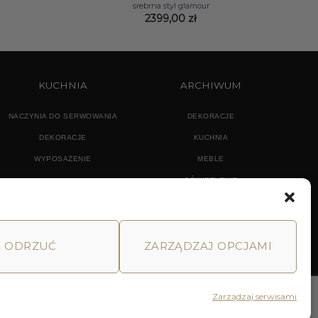
srebrna styl glamour
2399,00
zł
KUCHNIA
ARCHIWUM
NACZYNIA DO SERWOWANIA
DEKORACJE
DEKORACJE
KUCHNIA
WYPOSAŻENIE
MEBLE
OŚWIETLENIE
ODRZUĆ
ZARZĄDZAJ OPCJAMI
MACJE
HOME
DECOR AND YOU
Zarządzaj serwisami
Realizacja: Pink Shark Media