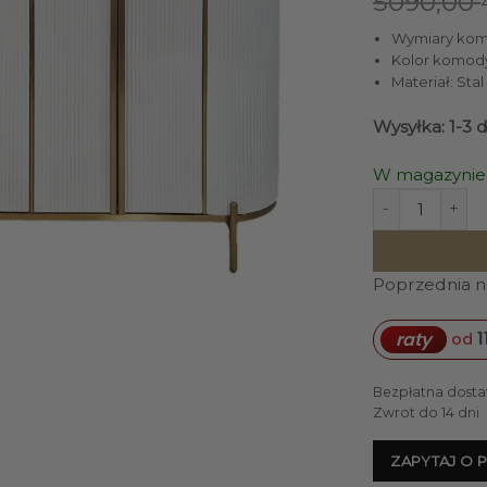
5090,00
Wymiary komod
Kolor komody:
Materiał: St
Wysyłka: 1-3 
W magazynie
ilość KOMODA b
Poprzednia na
1
raty
od
Bezpłatna dosta
Zwrot do 14 dni
ZAPYTAJ O 