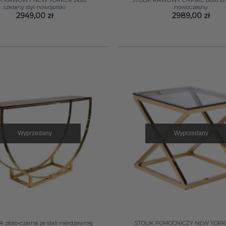
IK KAWOWY NEW YORKER złoto
STOLIK KAWOWY EMPIRE złoto szk
szklany styl nowojorski
nowoczesny
2949,00
zł
2989,00
zł
Wyprzedany
Wyprzedany
+
złoto-czarna ze stali nierdzewnej
STOLIK POMOCNICZY NEW YORKE