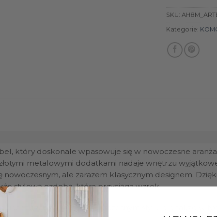
SKU:
AH8M_ARTE
Kategorie:
KOM
ebel, który doskonale wpasowuje się w nowoczesne aranża
e złotymi metalowymi dodatkami nadaje wnętrzu wyjątkowe
ę nowoczesnym, ale zarazem klasycznym designem. Dzięki 
e stylową ozdobą, która przyciąga wzrok.
rzeniach urządzonych w nowoczesnym stylu, ale także w t