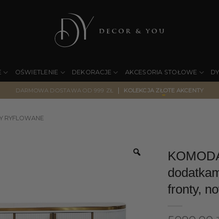
E
OŚWIETLENIE
DEKORACJE
AKCESORIA STOŁOWE
D
|
DARMOWA DOSTAWA OD 999 ZŁ
KOLEKCJA ZŁOTE AKCENTY
Y RYFLOWANE
KOMODA b
dodatkami
fronty, n