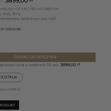
Pierwotna
Aktualna
3899,00
cena
cena
y (Sz. x Gł. x W.): 150 x 40 x 89,5 cm
wynosiła:
wynosi:
 Biały, Złoty
5090,00 zł.
3899,00 zł.
al nierdzewna, Spiek kwarcowy, MDF
dni robocze
iała ze złotymi metalowymi dodatkami, zaokrąglone kształty, r
DODAJ DO KOSZYKA
jniższa cena z ostatnich 30 dni:
3899,00
zł
.
13,07
PLN
wa od 999 zł
PRODUKT