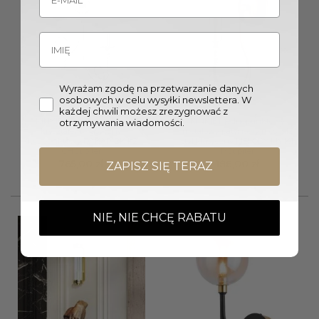
Wyrażam zgodę na przetwarzanie danych
osobowych w celu wysyłki newslettera. W
każdej chwili możesz zrezygnować z
KINKIET chromowany z
KINKIET jednopunktowy
otrzymywania wiadomości.
kryształem klasyczny
metalowy patynowy mosiądz
dwupunktowy DAKAR DK K2
styl klasyczny MELODY MY K1
CH Jupiter
P Jupiter
765,00
zł
188,00
zł
ZAPISZ SIĘ TERAZ
NIE, NIE CHCĘ RABATU