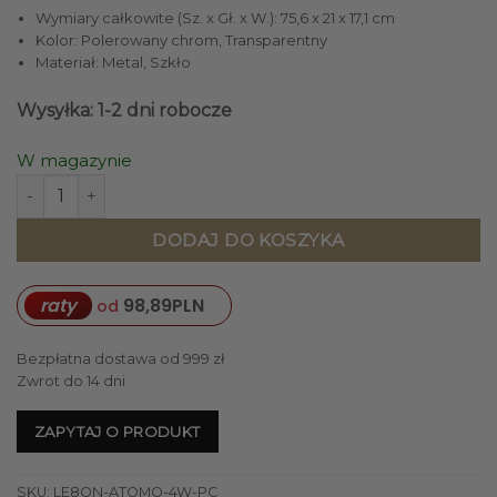
Wymiary całkowite (Sz. x Gł. x W.): 75,6 x 21 x 17,1 cm
Kolor: Polerowany chrom, Transparentny
Materiał: Metal, Szkło
Wysyłka: 1-2 dni robocze
W magazynie
ilość KINKIET ATOMO z 4 źródłami światła, okrągłe szklan
DODAJ DO KOSZYKA
raty
98,89
PLN
od
Bezpłatna dostawa od 999 zł
Zwrot do 14 dni
ZAPYTAJ O PRODUKT
SKU:
LE8QN-ATOMO-4W-PC