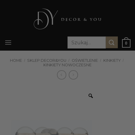
Przewiń
do
zawartości
Szukaj:
0
HOME
/
SKLEP DECOR&YOU
/
OŚWIETLENIE
/
KINKIETY
/
KINKIETY NOWOCZESNE