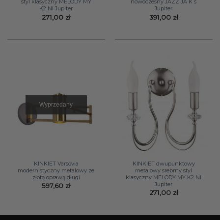
styl klasyczny MELODY MY
nowoczesny JAZZ JA K s
K2 NI Jupiter
Jupiter
271,00
zł
391,00
zł
Wyprzedany
KINKIET Varsovia
KINKIET dwupunktowy
modernistyczny metalowy ze
metalowy srebrny styl
złotą oprawą długi
klasyczny MELODY MY K2 NI
Jupiter
597,60
zł
271,00
zł