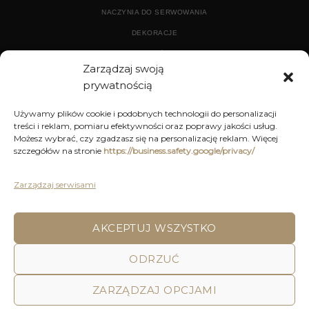
NACZYNIA DO SERWOWANIA
DEKORACJE
WYPOSAŻENIE
Zarządzaj swoją
prywatnością
ARCHIWUM
Używamy plików cookie i podobnych technologii do personalizacji
treści i reklam, pomiaru efektywności oraz poprawy jakości usług.
DEKORACJE
Możesz wybrać, czy zgadzasz się na personalizację reklam. Więcej
szczegółów na stronie
https://business.safety.google/privacy/
KUCHNIA
MEBLE
Zarządzaj serwisami
OŚWIETLENIE
AKCEPTUJ WSZYSTKO
ODRZUĆ
POLITYKA PRYWATNOŚCI
REGULAMIN SKLEPU ON-LINE
WYSYŁKA
DOSTAWA
ZWROTY I REKLAMACJE
HOME
DECOR AND YOU
ZARZĄDZAJ OPCJAMI
Decor & You | Home Decorations | Home Accessories |