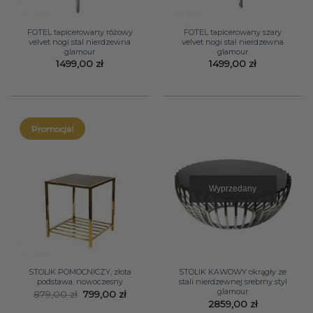
FOTEL tapicerowany różowy
FOTEL tapicerowany szary
velvet nogi stal nierdzewna
velvet nogi stal nierdzewna
glamour
glamour
1499,00
zł
1499,00
zł
Promocja!
Wyprzedany
STOLIK POMOCNICZY, złota
STOLIK KAWOWY okrągły ze
podstawa, nowoczesny
stali nierdzewnej srebrny styl
glamour
Pierwotna
Aktualna
879,00
zł
799,00
zł
cena
cena
2859,00
zł
wynosiła:
wynosi: