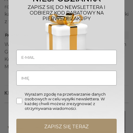
rozwiązania czynią go idealnym wyborem do
ZAPISZ SIĘ DO NEWSLETTERA I
ODBIERZ KOD RABATOWY NA
każdego wnętrza, które wymaga połączenia estetyki
PIERWSZE ZAKUPY
z wygodą.
PARAMETRY
Wymiary hokera (Gł. x Sz. x W.): 55 x 50 x 97 / 107 cm
Głębokość siedziska: 43 cm
Kolor hokera: Szary, Czarny
Materiał: Tkanina, Metal
KLIENCI OGLĄDALI RÓWNIEŻ
Wyrażam zgodę na przetwarzanie danych
osobowych w celu wysyłki newslettera. W
każdej chwili możesz zrezygnować z
otrzymywania wiadomości.
ZAPISZ SIĘ TERAZ