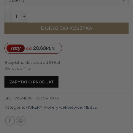
ilość HOKER z podłokietnikami, na czarny metalowych noga
DODAJ DO KOSZYKA
raty
28,68
PLN
od
Bezpłatna dostawa od 999 zł
Zwrot do 14 dni
ZAPYTAJ O PRODUKT
SKU:
VA5MERCH6STGR1XXXP
Kategorie:
HOKERY
,
Hokery welwetowe
,
MEBLE