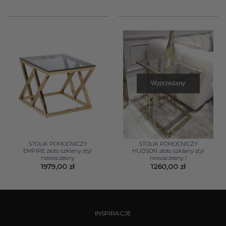
879,00 zł.
799,00 zł.
Wyprzedany
STOLIK POMOCNICZY
STOLIK POMOCNICZY
EMPIRE złoto szklany styl
HUDSON złoto szklany styl
nowoczesny
nowoczesny I
1979,00
zł
1260,00
zł
INSPIRACJE