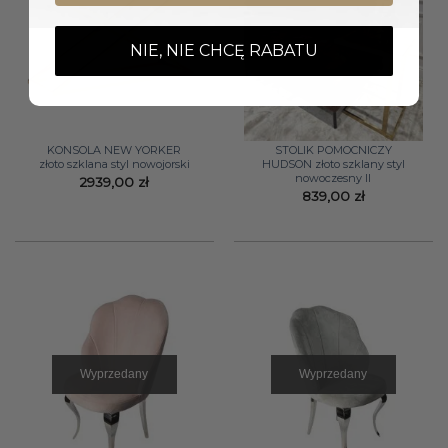
NIE, NIE CHCĘ RABATU
KONSOLA NEW YORKER
STOLIK POMOCNICZY
złoto szklana styl nowojorski
HUDSON złoto szklany styl
nowoczesny II
2939,00
zł
839,00
zł
Wyprzedany
Wyprzedany