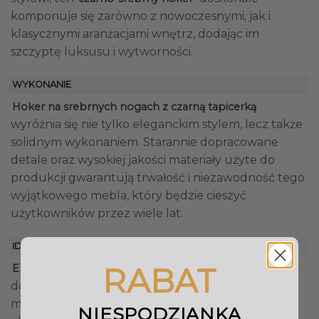
komponuje się zarówno z nowoczesnymi, jak i
klasycznymi aranżacjami wnętrz, dodając im
szczyptę luksusu i wytworności.
WYKONANIE
Hoker na srebrnych nogach z czarną tapicerką
wyróżnia się nie tylko eleganckim stylem, lecz także
solidnym wykonaniem. Starannie dopracowane
detale oraz wysokiej jakości materiały użyte do
produkcji gwarantują trwałość i niezawodność tego
wyjątkowego mebla, który będzie cieszyć
użytkowników przez wiele lat.
IDEALNY DO WNĘTRZ
RABAT
Elegancki hoker w czarno-srebrnym wydaniu
doskonale komponuje się z nowoczesnymi oraz
minimalistycznymi aranżacjami wnętrz, dodając im
NIESPODZIANKA