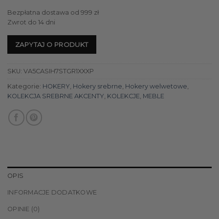
Bezpłatna dostawa od 999 zł
Zwrot do 14 dni
ZAPYTAJ O PRODUKT
SKU:
VA5CASIH7STGR1XXXP
Kategorie:
HOKERY
,
Hokery srebrne
,
Hokery welwetowe
,
KOLEKCJA SREBRNE AKCENTY
,
KOLEKCJE
,
MEBLE
OPIS
INFORMACJE DODATKOWE
OPINIE (0)