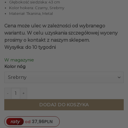
Głębokość siedziska: 43 cm
Kolor hokera: Czarny, Srebrny
Materiał: Tkanina, Metal
Cena może ulec w zależności od wybranego
wariantu. W celu uzyskania szczegółowej wyceny
prosimy o kontakt z naszym sklepem.
Wysyłka: do 10 tygodni
W magazynie
Kolor nóg
ilość HOKER na srebrnych nogach z czarną tapicerką, elega
DODAJ DO KOSZYKA
raty
37,96
PLN
od