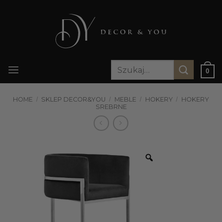
Przewiń
do
zawartości
Szukaj:
0
HOME
/
SKLEP DECOR&YOU
/
MEBLE
/
HOKERY
/
HOKERY
SREBRNE