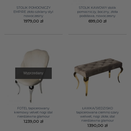
STOLIK POMOCNICZY
STOLIK KAWOWY stolik
EMPIRE złoto szklany styl
pomocniczy, boczny, złota
nowoczesny
podstawa, nowoczesny
1979,00
zł
699,00
zł
Wyprzedany
FOTEL tapicerowany
ŁAWKA/SIEDZISKO
kremowy velvet nogi stal
tapicerowana ciemno szary
nierdzewna glamour
welwet, nogi złote, stal
nierdzewna glamour
1239,00
zł
1390,00
zł