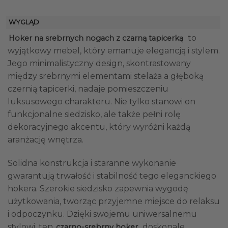
WYGLĄD
to
Hoker na srebrnych nogach z czarną tapicerką
wyjątkowy mebel, który emanuje elegancją i stylem.
Jego minimalistyczny design, skontrastowany
między srebrnymi elementami stelaża a głęboką
czernią tapicerki, nadaje pomieszczeniu
luksusowego charakteru. Nie tylko stanowi on
funkcjonalne siedzisko, ale także pełni rolę
dekoracyjnego akcentu, który wyróżni każdą
aranżację wnętrza.
Solidna konstrukcja i staranne wykonanie
gwarantują trwałość i stabilność tego eleganckiego
hokera. Szerokie siedzisko zapewnia wygodę
użytkowania, tworząc przyjemne miejsce do relaksu
i odpoczynku. Dzięki swojemu uniwersalnemu
stylowi, ten
doskonale
czarno-srebrny hoker