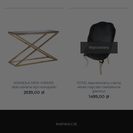
Wyprzedany
KONSOLA NEW YORKER
FOTEL tapicerowany czarny
złoto szklana styl nowojorski
velvet nogi stal nierdzewna
glamour
2939,00
zł
1499,00
zł
INSPIRACJE