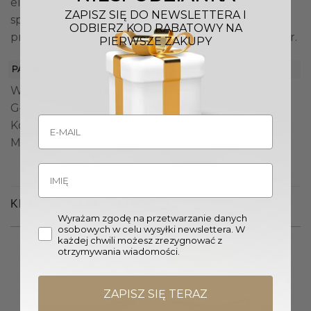
elegancji i wytworności. Jego uniwersalny styl
ZAPISZ SIĘ DO NEWSLETTERA I
sprawia, że idealnie wpisuje się także w klasyczne
ODBIERZ KOD RABATOWY NA
przestrzenie, podkreślając ich prestiżowy charakter.
PIERWSZE ZAKUPY
PARAMETRY
Wymiary hokera: (Sz. x Gł. x W.): 51 x 46 x 82 cm
Głębokość siedziska: 43 cm
Kolor hokera: Czarny, Srebrny
Materiał: Tkanina, Metal
KLIENCI OGLĄDALI RÓWNIEŻ
Wyrażam zgodę na przetwarzanie danych
osobowych w celu wysyłki newslettera. W
każdej chwili możesz zrezygnować z
otrzymywania wiadomości.
Promocja!
ZAPISZ SIĘ TERAZ