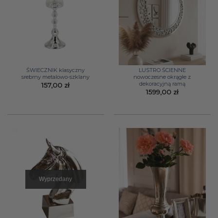
ŚWIECZNIK klasyczny
LUSTRO ŚCIENNE
srebrny metalowo-szklany
nowoczesne okrągłe z
dekoracyjną ramą
157,00
zł
1599,00
zł
Wyprzedany