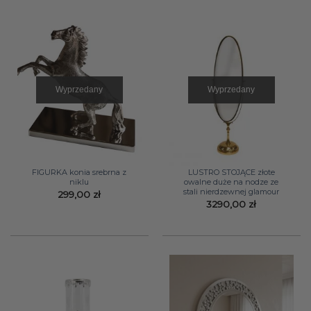
Wyprzedany
Wyprzedany
FIGURKA konia srebrna z
LUSTRO STOJĄCE złote
niklu
owalne duże na nodze ze
stali nierdzewnej glamour
299,00
zł
3290,00
zł