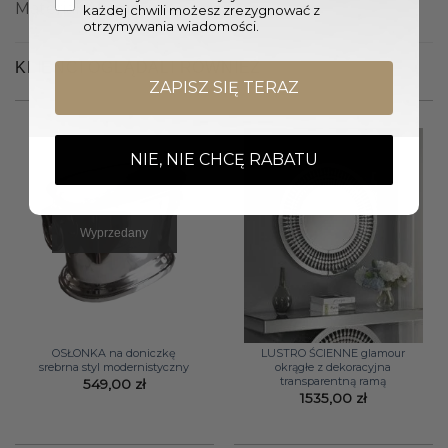
Materiał: Aluminium
każdej chwili możesz zrezygnować z
otrzymywania wiadomości.
KLIENCI OGLĄDALI RÓWNIEŻ
ZAPISZ SIĘ TERAZ
NIE, NIE CHCĘ RABATU
Wyprzedany
OSŁONKA na doniczkę
LUSTRO ŚCIENNE glamour
srebrna styl modernistyczny
okrągłe z dekoracyjna
transparentną ramą
549,00
zł
1535,00
zł