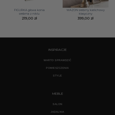
FIGURKA głowa konia
WAZON srebrny kielichowy
srebrna z niklu
klasyczny
219,00
zł
399,00
zł
INSPIRACJE
WARTO SPRAWDZIĆ
POMIESZCZENIA
STYLE
MEBLE
SALON
JADALNIA