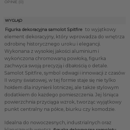
OPINIE (0)
WYGLĄD
to wyjątkowy
Figurka dekoracyjna samolot Spitfire
element dekoracyjny, który wprowadza do wnętrza
odrobinę historycznego uroku i elegancji.
Wykonana z wysokiej jakości aluminium i
wykończona chromowaną powłoką, figurka
zachwyca swoją precyzją i dbałością o detale.
Samolot Spitfire, symbol odwagi i innowacji z czasów
II wojny światowej, w tej formie staje się nie tylko
hołdem dla inżynierii lotniczej, ale także stylowym
dodatkiem do każdego pomieszczenia. Jej lśniąca
powierzchnia przyciąga wzrok, tworząc wyjątkowy
punkt centralny na półce, biurku czy komodzie.
Idealna do nowoczesnych, industrialnych oraz
klasycznych wnętrz,