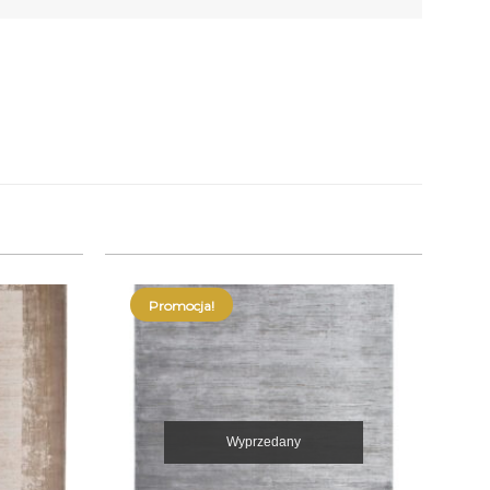
Promocja!
Wyprzedany