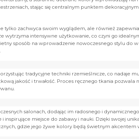
estrzeniach, stając się centralnym punktem dekoracyjnym
ie tylko zachwyca swoim wyglądem, ale również zapewnia 
, że wytrzyma intensywne użytkowanie, co czyni go idealn
ietny sposób na wprowadzenie nowoczesnego stylu do wn
.
korzystując tradycyjne techniki rzemieślnicze, co nadaje 
tkową jakość i trwałość. Proces ręcznego tkania pozwala
ywanu.
oczesnych salonach, dodając im radosnego i dynamiczneg
 inspirujące miejsce do zabawy i nauki. Dzięki swojej unik
ycznych, gdzie jego żywe kolory będą świetnym akcentem 