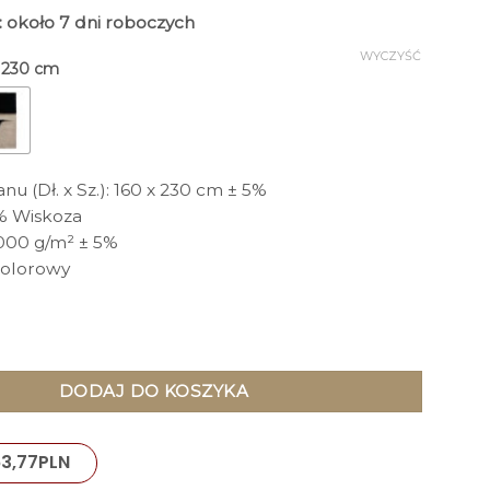
: około 7 dni roboczych
WYCZYŚĆ
x 230 cm
u (Dł. x Sz.): 160 x 230 cm ± 5%
0% Wiskoza
000 g/m² ± 5%
kolorowy
ostokątny, wielokolorowy, ręczne wykonanie, nowoczesny styl
DODAJ DO KOSZYKA
3,77
PLN