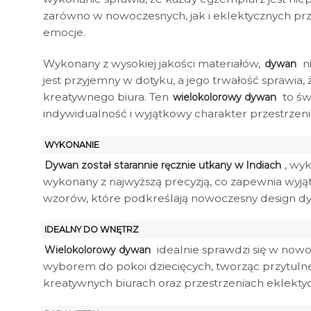
zarówno w nowoczesnych, jak i eklektycznych prz
emocje.
Wykonany z wysokiej jakości materiałów,
n
dywan
jest przyjemny w dotyku, a jego trwałość sprawia
kreatywnego biura. Ten
to św
wielokolorowy dywan
indywidualność i wyjątkowy charakter przestrzeni
WYKONANIE
, wy
Dywan został starannie ręcznie utkany w Indiach
wykonany z najwyższą precyzją, co zapewnia wyją
wzorów, które podkreślają nowoczesny design d
IDEALNY DO WNĘTRZ
idealnie sprawdzi się w now
Wielokolorowy dywan
wyborem do pokoi dziecięcych, tworząc przytulne i
kreatywnych biurach oraz przestrzeniach eklekt