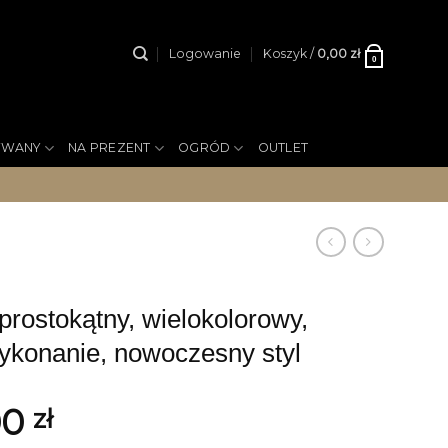
Logowanie
Koszyk /
0,00
zł
0
YWANY
NA PREZENT
OGRÓD
OUTLET
ostokątny, wielokolorowy,
ykonanie, nowoczesny styl
00
zł