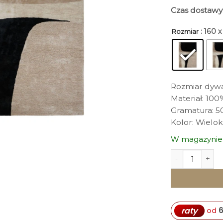
Czas dostawy
: 160 
Rozmiar
Rozmiar dywan
Materiał: 10
Gramatura: 5
Kolor: Wielo
W magazynie
ilość DYWAN pr
6
raty
od