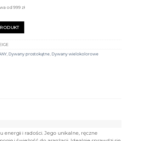
wa od 999 zł
PRODUKT
EIGE
ANY
,
Dywany prostokątne
,
Dywany wielokolorowe
nergii i radości. Jego unikalne, ręczne
ię i świeżość do aranżacji. Idealnie sprawdzi się