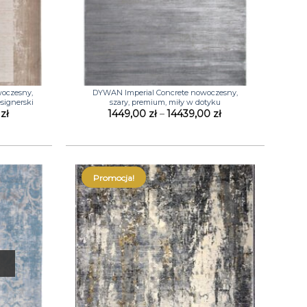
+
woczesny,
DYWAN Imperial Concrete nowoczesny,
signerski
szary, premium, miły w dotyku
Zakres
Zakres
0
zł
1449,00
zł
–
14439,00
zł
cen:
cen:
od
od
1449,00 zł
1449,00 zł
do
do
14439,00 zł
14439,00 zł
Promocja!