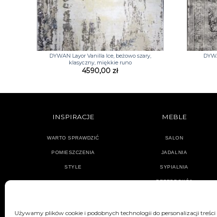
+
+
DYWAN Layor Vanilla Ice, beżowo szary,
DYWA
klasyczny, miękkie runo
4590,00
zł
INSPIRACJE
MEBLE
WARTO SPRAWDZIĆ
SALON
POMIESZCZENIA
JADALNIA
STYLE
SYPIALNIA
PRZEDPOKÓJ
Używamy plików cookie i podobnych technologii do personalizacji treści