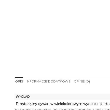
OPIS
INFORMACJE DODATKOWE
OPINIE (0)
WYGLĄD
to do
Prostokątny dywan w wielokolorowym wydaniu
wykonanie sprawia, że każdy egzemplarz jest niep