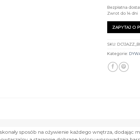
Bezpłatna dosta
Zwrot do 14 dni
ZAPYTAJ O 
SKU:
DC1JAZZ_B
Kategorie:
DYW
skonały sposób na ożywienie każdego wnętrza, dodając mu e
owtarzalny, a starannie dobrane kolory wprowadzają harmon