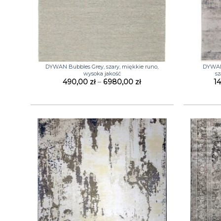
+
+
DYWAN Bubbles Grey, szary, miękkie runo,
DYWAN 
wysoka jakość
sz
Zakres
490,00
zł
–
6980,00
zł
1
cen:
od
490,00 zł
do
6980,00 zł