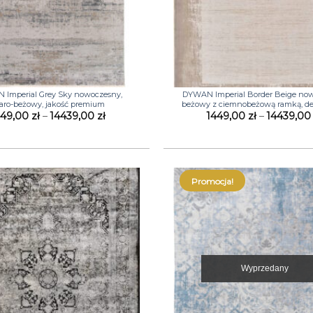
+
Imperial Grey Sky nowoczesny,
DYWAN Imperial Border Beige no
aro-beżowy, jakość premium
beżowy z ciemnobeżową ramką, de
Zakres
449,00
zł
–
14439,00
zł
1449,00
zł
–
14439,0
cen:
od
1449,00 zł
do
14439,00 zł
Promocja!
Wyprzedany