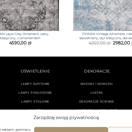
+
N Layor Grey Ornament, szary,
DYWAN Vintage Alhambra, nieb
klasyczny, z ornamentem
bawełniany, styl klasyczny, dla a
Pierwotn
4590,00
zł
4269,00
zł
2982,00
cena
wynosiła:
4269,00 z
OŚWIETLENIE
DEKORACJE
LAMPY SUFITOWE
WAZONY I DONICZKI
LAMPY PODŁOGOWE
LUSTRA
LAMPY STOŁOWE
DEKORACJE ŚCIENNE
KINKIETY
AKCESORIA ŁAZIENKOWE
Zarządzaj swoją prywatnością
TEKSTYLIA
DODATKI
 i reklam, pomiaru