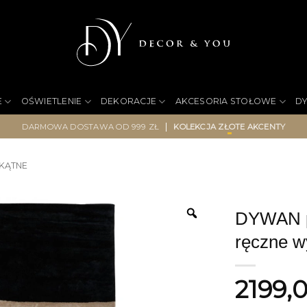
E
OŚWIETLENIE
DEKORACJE
AKCESORIA STOŁOWE
D
|
DARMOWA DOSTAWA OD 999 ZŁ
KOLEKCJA ZŁOTE AKCENTY
KĄTNE
DYWAN pr
ręczne w
2199,