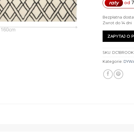
7
raty
od
Bezpłatna dosta
Zwrot do 14 dni
ZAPYTAJ O 
SKU:
DC1BROOK
Kategorie:
DYW