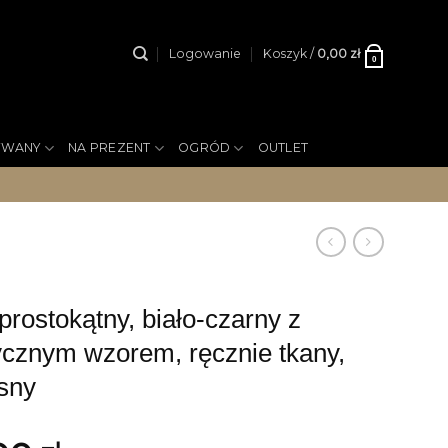
Logowanie
Koszyk /
0,00
zł
0
YWANY
NA PREZENT
OGRÓD
OUTLET
ostokątny, biało-czarny z
cznym wzorem, ręcznie tkany,
sny