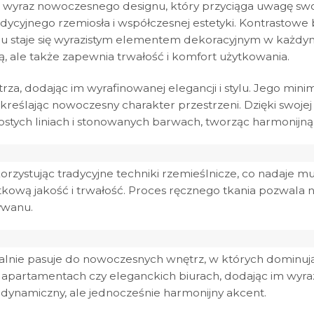
 wyraz nowoczesnego designu, który przyciąga uwagę s
adycyjnego rzemiosła i współczesnej estetyki. Kontrastowe 
u staje się wyrazistym elementem dekoracyjnym w każdym
, ale także zapewnia trwałość i komfort użytkowania.
a, dodając im wyrafinowanej elegancji i stylu. Jego minim
dkreślając nowoczesny charakter przestrzeni. Dzięki swojej
stych liniach i stonowanych barwach, tworząc harmonijną
korzystując tradycyjne techniki rzemieślnicze, co nadaje 
tkową jakość i trwałość. Proces ręcznego tkania pozwala
ywanu.
alnie pasuje do nowoczesnych wnętrz, w których dominują p
apartamentach czy eleganckich biurach, dodając im wyrazis
namiczny, ale jednocześnie harmonijny akcent.