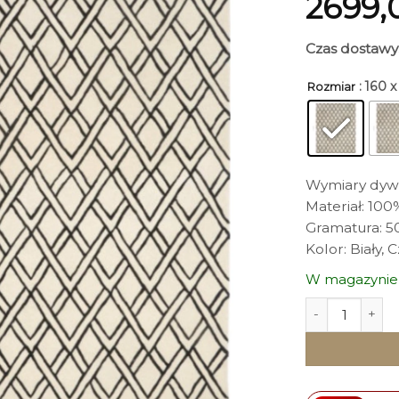
2699,
Czas dostawy
: 160 
Rozmiar
Wymiary dywan
Materiał: 10
Gramatura: 5
Kolor: Biały, 
W magazynie
ilość DYWAN p