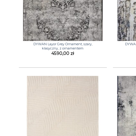
+
+
DYWAN Layor Grey Ornament, szary,
DYWAN 
klasyczny, z ornamentem
4590,00
zł