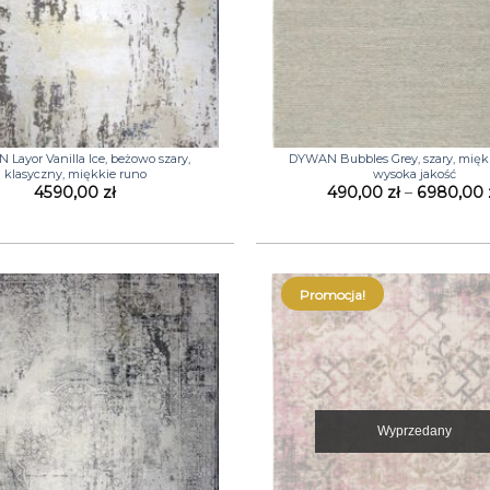
+
Layor Vanilla Ice, beżowo szary,
DYWAN Bubbles Grey, szary, miękk
klasyczny, miękkie runo
wysoka jakość
4590,00
zł
490,00
zł
–
6980,00
Promocja!
Wyprzedany