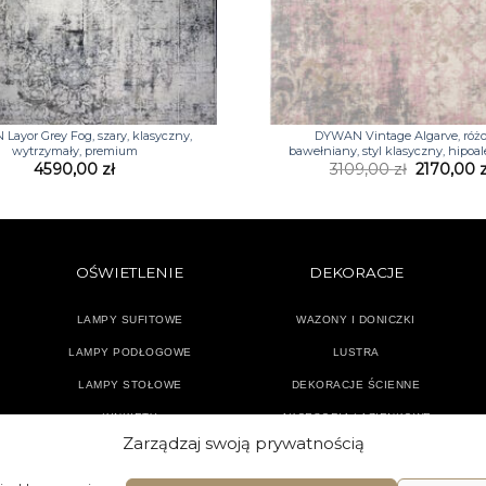
+
ayor Grey Fog, szary, klasyczny,
DYWAN Vintage Algarve, róż
wytrzymały, premium
bawełniany, styl klasyczny, hipoa
Pierwotn
4590,00
zł
3109,00
zł
2170,00
cena
wynosiła:
3109,00 z
OŚWIETLENIE
DEKORACJE
LAMPY SUFITOWE
WAZONY I DONICZKI
LAMPY PODŁOGOWE
LUSTRA
LAMPY STOŁOWE
DEKORACJE ŚCIENNE
KINKIETY
AKCESORIA ŁAZIENKOWE
Zarządzaj swoją prywatnością
TEKSTYLIA
DODATKI