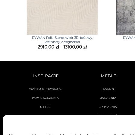
+
+
DYWAN Folia Stone, wzór 3D, beżowy,
DYWAN L
wełniany, designerski
Zakres
2910,00
zł
–
13100,00
zł
cen:
od
2910,00 zł
do
13100,00 zł
INSPIRACJE
MEBLE
WARTO SPRAWDZIĆ
SALON
POMIESZCZENIA
JADALNIA
STYLE
SYPIALNIA
PRZEDPOKÓJ