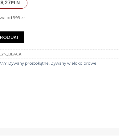
8,27
PLN
wa od 999 zł
PRODUKT
LYN_BLACK
ANY
,
Dywany prostokątne
,
Dywany wielokolorowe