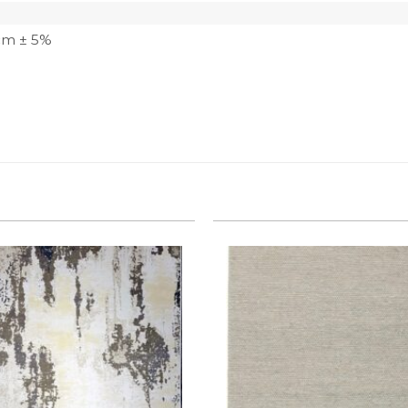
 cm ± 5%