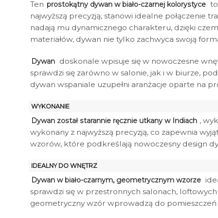
Ten
to
prostokątny dywan w biało-czarnej kolorystyce
najwyższą precyzją, stanowi idealne połączenie tr
nadają mu dynamicznego charakteru, dzięki czem
materiałów, dywan nie tylko zachwyca swoją formą
doskonale wpisuje się w nowoczesne wnętrz
Dywan
sprawdzi się zarówno w salonie, jak i w biurze, po
dywan wspaniale uzupełni aranżacje oparte na pro
WYKONANIE
, wy
Dywan został starannie ręcznie utkany w Indiach
wykonany z najwyższą precyzją, co zapewnia wyją
wzorów, które podkreślają nowoczesny design d
IDEALNY DO WNĘTRZ
ide
Dywan w biało-czarnym, geometrycznym wzorze
sprawdzi się w przestronnych salonach, loftowych 
geometryczny wzór wprowadzą do pomieszczeń dy