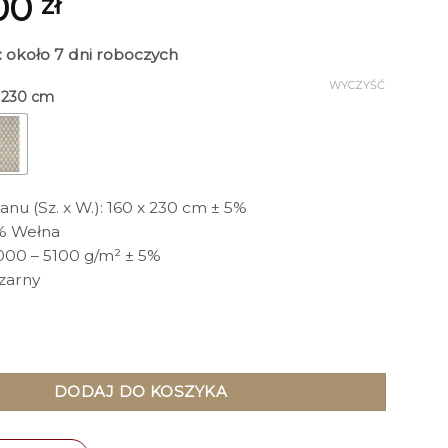
00
zł
: około 7 dni roboczych
WYCZYŚĆ
x 230 cm
u (Sz. x W.): 160 x 230 cm ± 5%
0% Wełna
000 – 5100 g/m² ± 5%
Czarny
rostokątny, biało-czarny z geometrycznym wzorem, ręcznie tk
DODAJ DO KOSZYKA