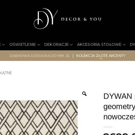
E
OŚWIETLENIE
DEKORACJE
AKCESORIA STOŁOWE
D
|
DARMOWA DOSTAWA OD 999 ZŁ
KOLEKCJA ZŁOTE AKCENTY
KĄTNE
DYWAN pr
geometry
nowocze