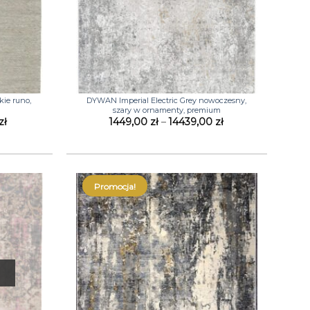
+
ie runo,
DYWAN Imperial Electric Grey nowoczesny,
szary w ornamenty, premium
Zakres
Zakres
zł
1449,00
zł
–
14439,00
zł
cen:
cen:
od
od
490,00 zł
1449,00 zł
do
do
6980,00 zł
14439,00 zł
Promocja!