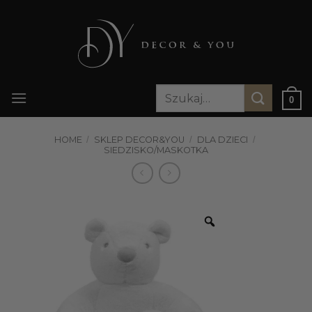
Przewiń
do
zawartości
Szukaj:
0
HOME
/
SKLEP DECOR&YOU
/
DLA DZIECI
/
SIEDZISKO/MASKOTKA