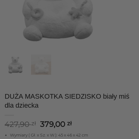
DUŻA MASKOTKA SIEDZISKO biały miś
dla dziecka
Pierwotna
Aktualna
427,90
379,00
zł
zł
cena
cena
Wymiary ( Gł. x Sz. x W.): 45 x 46 x 42 cm
wynosiła:
wynosi: