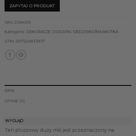
ZAPYTAJ O PRODUKT
SKU:
DW4010
Kategorie:
DEKORACJE
,
DODATKI
,
SIEDZISKO/MASKOTKA
GTIN:
5017224833937
OPIS
OPINIE (0)
WYGLĄD
Ten pluszowy duży miś jest przeznaczony na