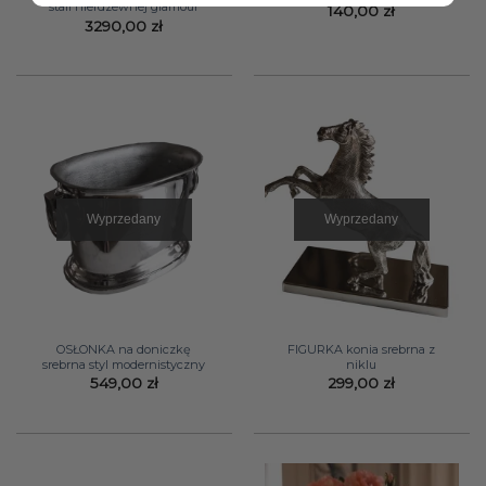
stali nierdzewnej glamour
140,00
zł
3290,00
zł
Wyprzedany
Wyprzedany
OSŁONKA na doniczkę
FIGURKA konia srebrna z
srebrna styl modernistyczny
niklu
549,00
zł
299,00
zł