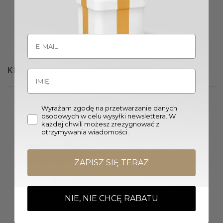
DREWNIANE CYMBAŁKI
ZESTAW DO GRY W KRĘGLE
SŁOŃ szare matowe
drewniany dla dziecka
89,00
zł
86,90
zł
KLIENCI OGLĄDALI RÓWNIEŻ
Wyrażam zgodę na przetwarzanie danych
osobowych w celu wysyłki newslettera. W
każdej chwili możesz zrezygnować z
otrzymywania wiadomości.
Wyprzedany
ZAPISZ SIĘ TERAZ
NIE, NIE CHCĘ RABATU
LUSTRO STOJĄCE złote
ŚWIECZNIK nowoczesny
owalne duże na nodze ze
metalowo-szklany srebrny