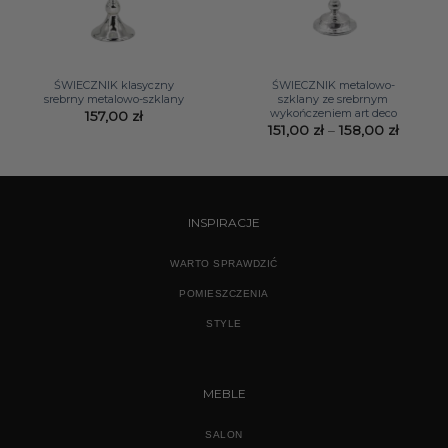
ŚWIECZNIK klasyczny
ŚWIECZNIK metalowo-
srebrny metalowo-szklany
szklany ze srebrnym
wykończeniem art deco
157,00
zł
Zakres
151,00
zł
–
158,00
zł
cen:
od
151,00 z
do
158,00 
INSPIRACJE
WARTO SPRAWDZIĆ
POMIESZCZENIA
STYLE
MEBLE
SALON