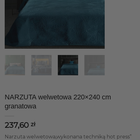
NARZUTA welwetowa 220×240 cm
granatowa
237,60
zł
Narzuta welwetowa,wykonana techniką hot press”