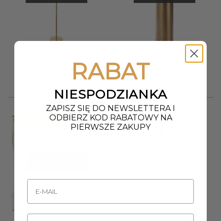
LAMPA PODŁOGOWA 43×157
LAMPA STOŁOWA 40×74 cm
cm granatowy abażur ze
złota biały abażur
RABAT
złotym wzorem
nowoczesna
972,00
zł
692,00
zł
NIESPODZIANKA
ZAPISZ SIĘ DO NEWSLETTERA I
ODBIERZ KOD RABATOWY NA
Promocja!
PIERWSZE ZAKUPY
Wyprzedany