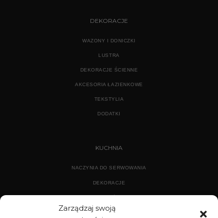
DEKORACJE
WAZONY I DONICZKI
LUSTRA
DEKORACJE ŚCIENNE
AKCESORIA ŁAZIENKOWE
TEKSTYLIA
DODATKI
KUCHNIA
NACZYNIA DO SERWOWANIA
DEKORACJE
WYPOSAŻENIE
Zarządzaj swoją