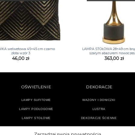
+
KA welwetowa 45×45 cm czarno
LAMPA STOŁOWA 28×49 cm brą
złota wzór 3
szarym abażurem nowocze
46,00
zł
363,00
zł
OŚWIETLENIE
DEKORACJE
LAMPY SUFITOWE
WAZONY I DONICZKI
LAMPY PODŁOGOWE
LUSTRA
LAMPY STOŁOWE
DEKORACJE ŚCIENNE
KINKIETY
AKCESORIA ŁAZIENKOWE
Zarządzaj swoją prywatnością