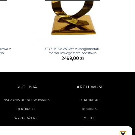
+
zowa z
STOLIK KAWOWY z konglomeratu
sna
marmurowego złota podstawa
2499,00
zł
KUCHNIA
ARCHIWUM
NACZYNIA DO SERWOWANIA
DEKORACJE
DEKORACJE
KUCHNIA
WYPOSAŻENIE
MEBLE
OŚWIETLENIE