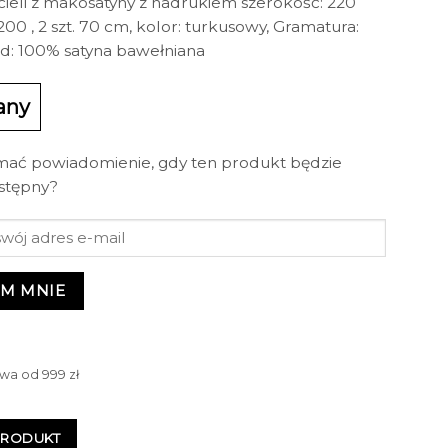
ieli z makosatyny z nadrukiem szerokość: 220
200 , 2 szt. 70 cm, kolor: turkusowy, Gramatura:
ad: 100% satyna bawełniana
any
mać powiadomienie, gdy ten produkt będzie
stępny?
M MNIE
wa od 999 zł
PRODUKT