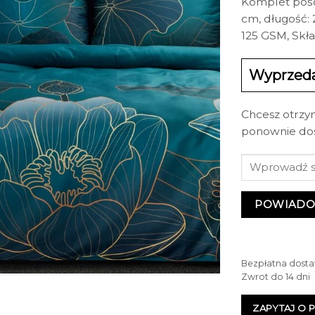
Komplet pośc
cm, długość: 
125 GSM, Skł
Wyprzed
Chcesz otrzy
ponownie do
POWIADO
Bezpłatna dosta
Zwrot do 14 dni
ZAPYTAJ O 