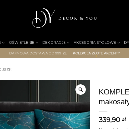
E
OŚWIETLENIE
DEKORACJE
AKCESORIA STOŁOWE
D
|
DARMOWA DOSTAWA OD 999 ZŁ
KOLEKCJA ZŁOTE AKCENTY
ODUSZKI
KOMPLET
makosaty
339,90
zł