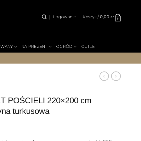
Logowanie
Koszyk /
0,00
zł
0
YWANY
NA PREZENT
OGRÓD
OUTLET
 POŚCIELI 220×200 cm
na turkusowa