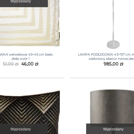
Wyprzedany
+
WKA welwetowa 45×45 cm biało
LAMPA PODŁOGOWA 43×157 cm m
złota wzór 1
szałwiowy abażur nowocze
Pierwotna
Aktualna
51,00
zł
46,00
zł
985,00
zł
cena
cena
wynosiła:
wynosi:
51,00 zł.
46,00 zł.
Wyprzedany
Wyprzedany