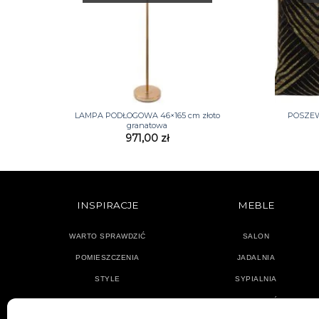
+
+
LAMPA PODŁOGOWA 46×165 cm złoto
POSZEW
granatowa
971,00
zł
INSPIRACJE
MEBLE
WARTO SPRAWDZIĆ
SALON
POMIESZCZENIA
JADALNIA
STYLE
SYPIALNIA
PRZEDPOKÓJ