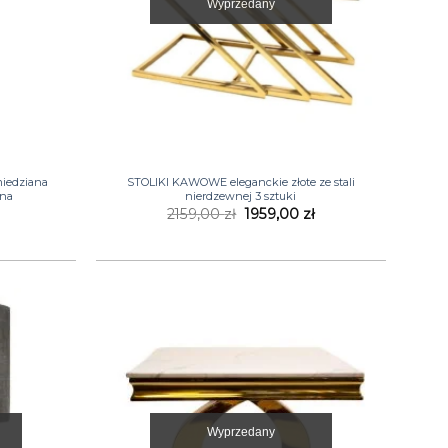
Wyprzedany
+
iedziana
STOLIKI KAWOWE eleganckie złote ze stali
sna
nierdzewnej 3 sztuki
Pierwotna
Aktualna
2159,00
zł
1959,00
zł
cena
cena
wynosiła:
wynosi:
2159,00 zł.
1959,00 zł.
Wyprzedany