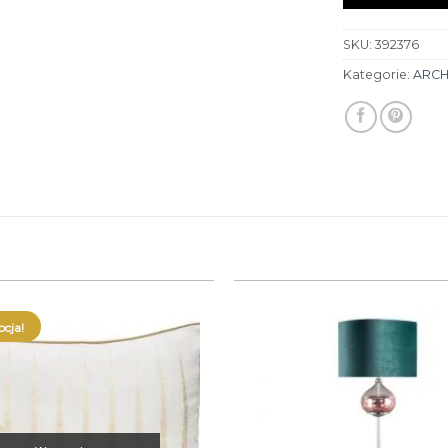
SKU:
392376
Kategorie:
ARC
cja!