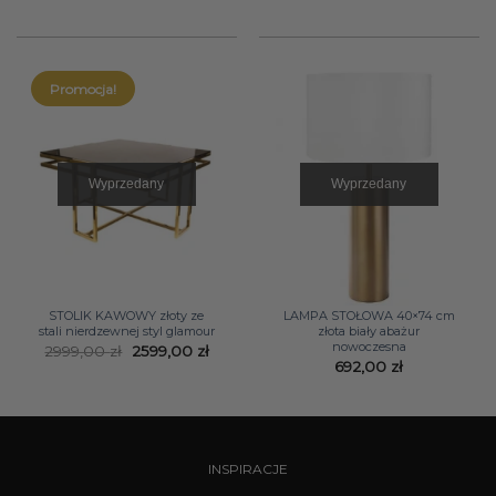
Promocja!
Wyprzedany
Wyprzedany
STOLIK KAWOWY złoty ze
LAMPA STOŁOWA 40×74 cm
stali nierdzewnej styl glamour
złota biały abażur
nowoczesna
Pierwotna
Aktualna
2999,00
zł
2599,00
zł
cena
cena
692,00
zł
wynosiła:
wynosi:
2999,00 zł.
2599,00 zł.
INSPIRACJE