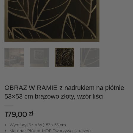
OBRAZ W RAMIE z nadrukiem na płótnie
53×53 cm brązowo złoty, wzór liści
179,00
zł
Wymiary (Sz. x W.): 53 x 53 cm
Materiał: Płótno, MDF, Tworzywo sztuczne