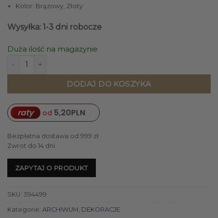
Kolor: Brązowy, Złoty
Wysyłka: 1-3 dni robocze
Duża ilość na magazynie
ilość OBRAZ W RAMIE z nadrukiem na płótnie 53x53 cm brąz
DODAJ DO KOSZYKA
raty
5,20
PLN
od
Bezpłatna dostawa od 999 zł
Zwrot do 14 dni
ZAPYTAJ O PRODUKT
SKU:
394499
Kategorie:
ARCHIWUM
,
DEKORACJE