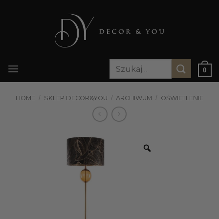
Przewiń
do
zawartości
Szukaj:
0
HOME
/
SKLEP DECOR&YOU
/
ARCHIWUM
/
OŚWIETLENIE