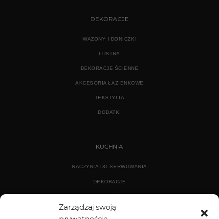
DEKORACJE
WAZONY I DONICZKI
LUSTRA
DEKORACJE ŚCIENNE
AKCESORIA ŁAZIENKOWE
TEKSTYLIA
DODATKI
KUCHNIA
NACZYNIA DO SERWOWANIA
DEKORACJE
WYPOSAŻENIE
Zarządzaj swoją
prywatnością