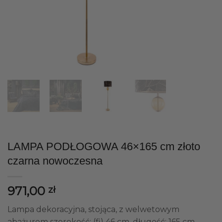
LAMPA PODŁOGOWA 46×165 cm złoto
czarna nowoczesna
971,00
zł
Lampa dekoracyjna, stojąca, z welwetowym
abażurem szerokość: (fi) 46 cm, długość: 165 cm,