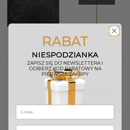
POSZEWKA welwetowa
LAMPA PODŁOGOWA 46×165
RABAT
45×45 cm czarno złota wzór
cm biały abażur ze złotym
4
wzorem glamour
46,00
zł
900,00
zł
NIESPODZIANKA
ZAPISZ SIĘ DO NEWSLETTERA I
ODBIERZ KOD RABATOWY NA
PIERWSZE ZAKUPY
Promocja!
Wyprzedany