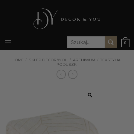
Przewiń
do
zawartości
Szukaj:
0
HOME
/
SKLEP DECOR&YOU
/
ARCHIWUM
/
TEKSTYLIA I
PODUSZKI