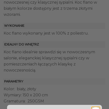
nowoczesnej czy klasycznej sypialni. Koc flano w
białym kolorze dostępny jest z trzema złotymi
wzorami.
WYKONANIE
Koc flano wykonany jest w 100% z poliestru.
IDEALNY DO WNĘTRZ
Koc flano idealnie sprawdzi się w nowoczesnym
salonie, eleganckiej klasycznej sypialni czy w
pomieszczeniach łączących klasykę z
nowoczesnością.
PARAMETRY
Kolor: biały, złoty
Wymiary: 150 x 200 cm
Gramatura: 250GSM