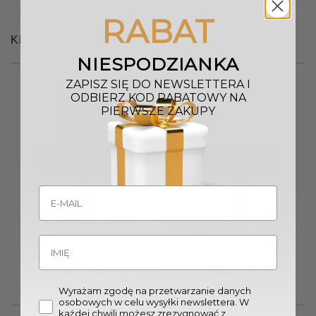
RABAT
KLIENCI OGLĄDALI RÓWNIEŻ
NIESPODZIANKA
ZAPISZ SIĘ DO NEWSLETTERA I
ODBIERZ KOD RABATOWY NA
PIERWSZE ZAKUPY
Wyprzedany
Wyprzedany
LAMPA STOŁOWA 28×49 cm
LAMPA STOŁOWA 40×74 cm
brązowa z szarym abażurem
złota biały abażur
nowoczesna
nowoczesna
363,00
zł
692,00
zł
Wyrażam zgodę na przetwarzanie danych
osobowych w celu wysyłki newslettera. W
każdej chwili możesz zrezygnować z