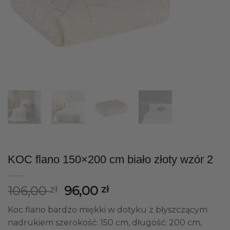
KOC flano 150×200 cm biało złoty wzór 2
Pierwotna
Aktualna
106,00
96,00
zł
zł
cena
cena
Koc flano bardzo miękki w dotyku z błyszczącym
wynosiła:
wynosi:
nadrukiem szerokość: 150 cm, długość: 200 cm,
106,00 zł.
96,00 zł.