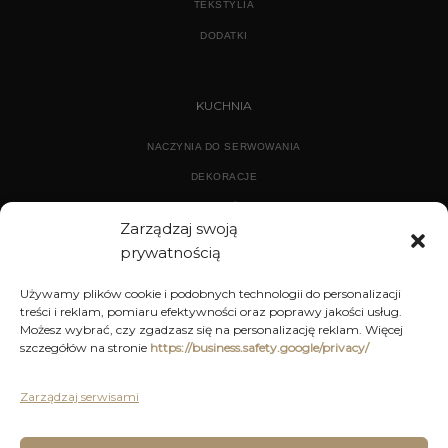
TEKSTYLIA
DODATKI
KUCHNIA
NACZYNIA DO SERWOWANIA
DEKORACJE
WYPOSAŻENIE
Zarządzaj swoją
prywatnością
ARCHIWUM
Używamy plików cookie i podobnych technologii do personalizacji
treści i reklam, pomiaru efektywności oraz poprawy jakości usług.
DEKORACJE
Możesz wybrać, czy zgadzasz się na personalizację reklam. Więcej
szczegółów na stronie
https://business.safety.google/privacy/
KUCHNIA
MEBLE
Zarządzaj serwisami
OŚWIETLENIE