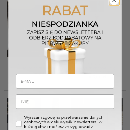
Promocja!
RABAT
NIESPODZIANKA
Wyprzedany
ZAPISZ SIĘ DO NEWSLETTERA I
ODBIERZ KOD RABATOWY NA
PIERWSZE ZAKUPY
POSZEWKA welwetowa
LAMPA PODŁOGOWA 43×157
45×45 cm czarno złota wzór 1
cm miedziana szałwiowy
abażur nowoczesna
Pierwotna
Aktualna
51,00
zł
46,00
zł
cena
cena
985,00
zł
wynosiła:
wynosi:
51,00 zł.
46,00 zł.
Promocja!
Wyrażam zgodę na przetwarzanie danych
osobowych w celu wysyłki newslettera. W
każdej chwili możesz zrezygnować z
Wyprzedany
Wyprzedany