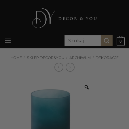
Przewiń
do
zawartości
Szukaj:
0
HOME
/
SKLEP DECOR&YOU
/
ARCHIWUM
/
DEKORACJE