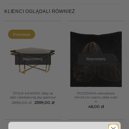
KLIENCI OGLĄDALI RÓWNIEŻ
Promocja!
Wyprzedany
Wyprzedany
STOLIK KAWOWY złoty ze
POSZEWKA welwetowa
stali nierdzewnej styl glamour
45×45 cm czarno złota wzór
4
Pierwotna
Aktualna
2999,00
zł
2599,00
zł
cena
cena
46,00
zł
wynosiła:
wynosi:
2999,00 zł.
2599,00 zł.