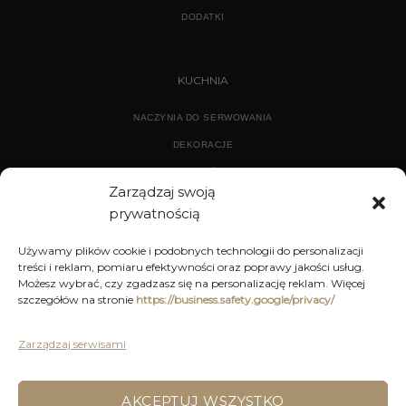
DODATKI
KUCHNIA
NACZYNIA DO SERWOWANIA
DEKORACJE
WYPOSAŻENIE
Zarządzaj swoją
prywatnością
ARCHIWUM
Używamy plików cookie i podobnych technologii do personalizacji
treści i reklam, pomiaru efektywności oraz poprawy jakości usług.
DEKORACJE
Możesz wybrać, czy zgadzasz się na personalizację reklam. Więcej
szczegółów na stronie
https://business.safety.google/privacy/
KUCHNIA
MEBLE
Zarządzaj serwisami
OŚWIETLENIE
AKCEPTUJ WSZYSTKO