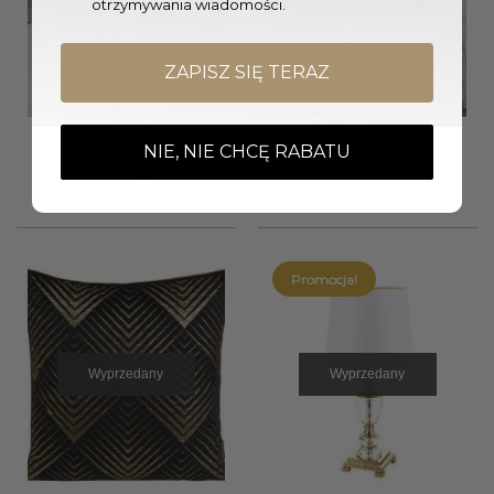
otrzymywania wiadomości.
ZAPISZ SIĘ TERAZ
ŚWIECZNIK metalowo-
KOMPLET POŚCIELI 160×200
szklany ze złotym
cm makosatyna biała wzór 1
NIE, NIE CHCĘ RABATU
wykończeniem art deco
269,90
zł
Zakres
141,00
zł
–
186,00
zł
cen:
od
141,00 zł
do
186,00 zł
Promocja!
Wyprzedany
Wyprzedany