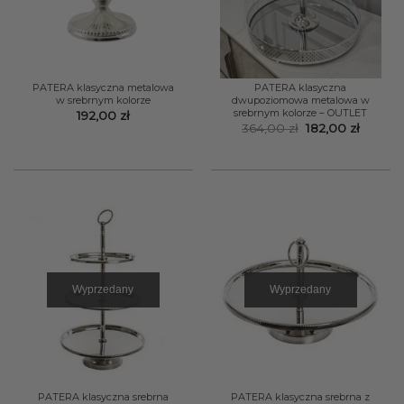
PATERA klasyczna metalowa
PATERA klasyczna
w srebrnym kolorze
dwupoziomowa metalowa w
srebrnym kolorze – OUTLET
192,00
zł
Pierwotna
Aktual
364,00
zł
182,00
zł
cena
cena
wynosiła:
wynosi
364,00 zł.
182,00 
Wyprzedany
Wyprzedany
PATERA klasyczna srebrna
PATERA klasyczna srebrna z