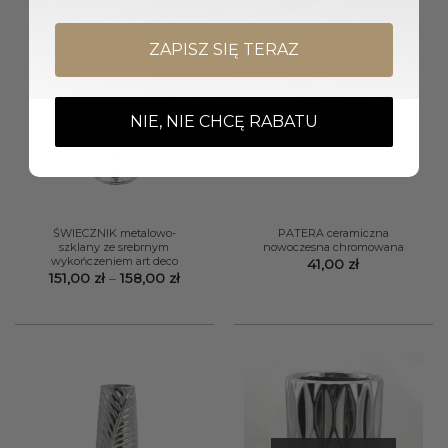
ZAPISZ SIĘ TERAZ
Wyprzedany
NIE, NIE CHCĘ RABATU
ŚWIECZNIK metalowo-
PATERA ceramiczna
szklany ze srebrnym
nowoczesna chromowana
wykończeniem art deco
41,00
zł
Zakres
151,00
zł
–
158,00
zł
cen:
od
151,00 zł
do
158,00 zł