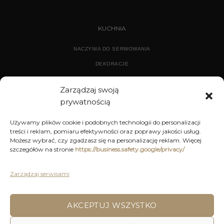
KUCHNIA
NACZYNIA DO SERWOWANIA
DEKORACJE
WYPOSAŻENIE
Zarządzaj swoją
prywatnością
ARCHIWUM
Używamy plików cookie i podobnych technologii do personalizacji
treści i reklam, pomiaru efektywności oraz poprawy jakości usług.
DEKORACJE
Możesz wybrać, czy zgadzasz się na personalizację reklam. Więcej
szczegółów na stronie
https://business.safety.google/privacy/
KUCHNIA
MEBLE
Zarządzaj serwisami
OŚWIETLENIE
AKCEPTUJ WSZYSTKO