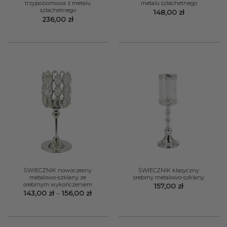
trzypoziomowa z metalu
metalu szlachetnego
szlachetnego
148,00
zł
236,00
zł
ŚWIECZNIK nowoczesny
ŚWIECZNIK klasyczny
metalowo-szklany ze
srebrny metalowo-szklany
srebrnym wykończeniem
157,00
zł
Zakres
143,00
zł
–
156,00
zł
cen:
od
143,00 zł
do
156,00 zł