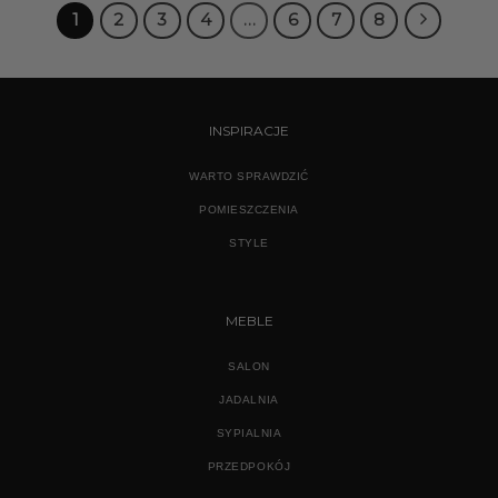
1
2
3
4
…
6
7
8
INSPIRACJE
WARTO SPRAWDZIĆ
POMIESZCZENIA
STYLE
MEBLE
SALON
JADALNIA
SYPIALNIA
PRZEDPOKÓJ