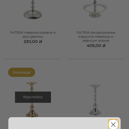
PATERA metalowo-szklana w
PATERA dwupoziomowa
stylu glamour
klasyczna metalowa w
srebrnym kolorze
230,00
zł
405,00
zł
Promocja!
Wyprzedany