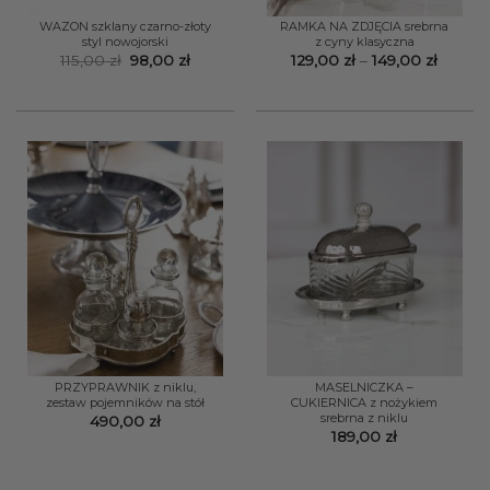
WAZON szklany czarno-złoty
RAMKA NA ZDJĘCIA srebrna
styl nowojorski
z cyny klasyczna
Pierwotna
Aktualna
Zakres
115,00
zł
98,00
zł
129,00
zł
–
149,00
zł
cena
cena
cen:
wynosiła:
wynosi:
od
115,00 zł.
98,00 zł.
129,00 
do
149,00 
PRZYPRAWNIK z niklu,
MASELNICZKA –
zestaw pojemników na stół
CUKIERNICA z nożykiem
srebrna z niklu
490,00
zł
189,00
zł