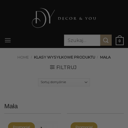
Przewiń
do
zawartości
Szukaj:
0
HOME
/
KLASY WYSYŁKOWE PRODUKTU
/
MAŁA
FILTRUJ
Mała
Promocja!
Promocja!