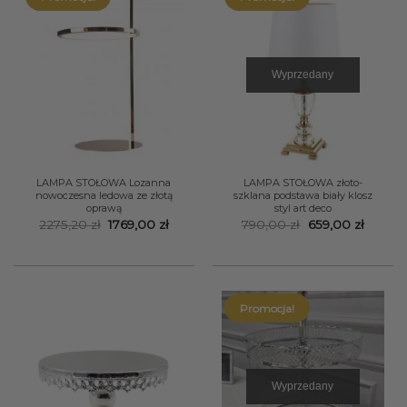
Wyprzedany
LAMPA STOŁOWA Lozanna
LAMPA STOŁOWA złoto-
nowoczesna ledowa ze złotą
szklana podstawa biały klosz
oprawą
styl art deco
Pierwotna
Aktualna
Pierwotna
Aktual
2275,20
zł
1769,00
zł
790,00
zł
659,00
zł
cena
cena
cena
cena
wynosiła:
wynosi:
wynosiła:
wynosi
2275,20 zł.
1769,00 zł.
790,00 zł.
659,00 
Promocja!
Wyprzedany