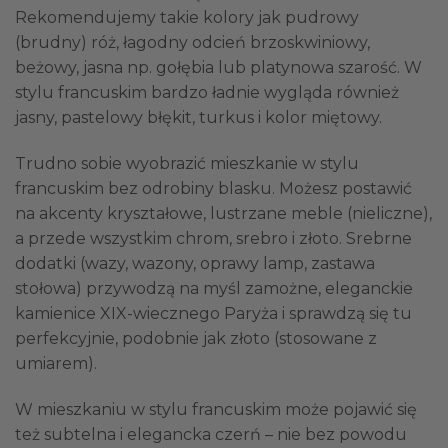
Rekomendujemy takie kolory jak pudrowy
(brudny) róż, łagodny odcień brzoskwiniowy,
beżowy, jasna np. gołębia lub platynowa szarość. W
stylu francuskim bardzo ładnie wygląda również
jasny, pastelowy błękit, turkus i kolor miętowy.
Trudno sobie wyobrazić mieszkanie w stylu
francuskim bez odrobiny blasku. Możesz postawić
na akcenty kryształowe, lustrzane meble (nieliczne),
a przede wszystkim chrom, srebro i złoto. Srebrne
dodatki (wazy, wazony, oprawy lamp, zastawa
stołowa) przywodzą na myśl zamożne, eleganckie
kamienice XIX-wiecznego Paryża i sprawdzą się tu
perfekcyjnie, podobnie jak złoto (stosowane z
umiarem).
W mieszkaniu w stylu francuskim może pojawić się
też subtelna i elegancka czerń – nie bez powodu