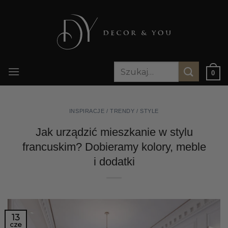
Przewiń
do
zawartości
Szukaj:
0
INSPIRACJE / TRENDY / STYLE
Jak urządzić mieszkanie w stylu
francuskim? Dobieramy kolory, meble
i dodatki
13
cze