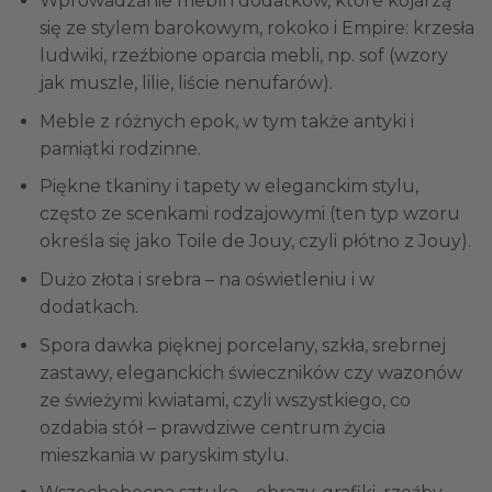
Wprowadzanie mebli i dodatków, które kojarzą
się ze stylem barokowym, rokoko i Empire: krzesła
ludwiki, rzeźbione oparcia mebli, np. sof (wzory
jak muszle, lilie, liście nenufarów).
Meble z różnych epok, w tym także antyki i
pamiątki rodzinne.
Piękne tkaniny i tapety w eleganckim stylu,
często ze scenkami rodzajowymi (ten typ wzoru
określa się jako Toile de Jouy, czyli płótno z Jouy).
Dużo złota i srebra – na oświetleniu i w
dodatkach.
Spora dawka pięknej porcelany, szkła, srebrnej
zastawy, eleganckich świeczników czy wazonów
ze świeżymi kwiatami, czyli wszystkiego, co
ozdabia stół – prawdziwe centrum życia
mieszkania w paryskim stylu.