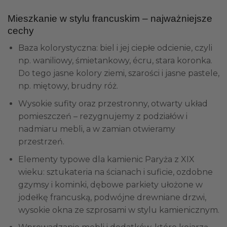
Mieszkanie w stylu francuskim – najważniejsze
cechy
Baza kolorystyczna: biel i jej ciepłe odcienie, czyli
np. waniliowy, śmietankowy, écru, stara koronka.
Do tego jasne kolory ziemi, szarości i jasne pastele,
np. miętowy, brudny róż.
Wysokie sufity oraz przestronny, otwarty układ
pomieszczeń – rezygnujemy z podziałów i
nadmiaru mebli, a w zamian otwieramy
przestrzeń.
Elementy typowe dla kamienic Paryża z XIX
wieku: sztukateria na ścianach i suficie, ozdobne
gzymsy i kominki, dębowe parkiety ułożone w
jodełkę francuską, podwójne drewniane drzwi,
wysokie okna ze szprosami w stylu kamienicznym.