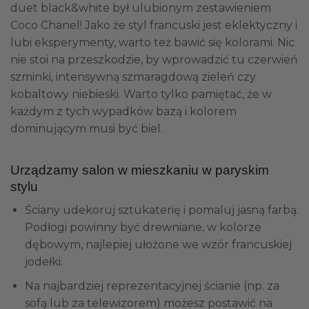
duet black&white był ulubionym zestawieniem
Coco Chanel! Jako że styl francuski jest eklektyczny i
lubi eksperymenty, warto też bawić się kolorami. Nic
nie stoi na przeszkodzie, by wprowadzić tu czerwień
szminki, intensywną szmaragdową zieleń czy
kobaltowy niebieski. Warto tylko pamiętać, że w
każdym z tych wypadków bazą i kolorem
dominującym musi być biel.
Urządzamy salon w mieszkaniu w paryskim
stylu
Ściany udekoruj sztukaterię i pomaluj jasną farbą.
Podłogi powinny być drewniane, w kolorze
dębowym, najlepiej ułożone we wzór francuskiej
jodełki.
Na najbardziej reprezentacyjnej ścianie (np. za
sofą lub za telewizorem) możesz postawić na