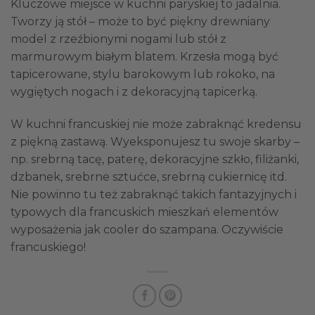
Kluczowe miejsce w kuchni paryskiej to jadalnia.
Tworzy ją stół – może to być piękny drewniany
model z rzeźbionymi nogami lub stół z
marmurowym białym blatem. Krzesła mogą być
tapicerowane, stylu barokowym lub rokoko, na
wygiętych nogach i z dekoracyjną tapicerką.
W kuchni francuskiej nie może zabraknąć kredensu
z piękną zastawą. Wyeksponujesz tu swoje skarby –
np. srebrną tacę, paterę, dekoracyjne szkło, filiżanki,
dzbanek, srebrne sztućce, srebrną cukiernicę itd.
Nie powinno tu też zabraknąć takich fantazyjnych i
typowych dla francuskich mieszkań elementów
wyposażenia jak cooler do szampana. Oczywiście
francuskiego!